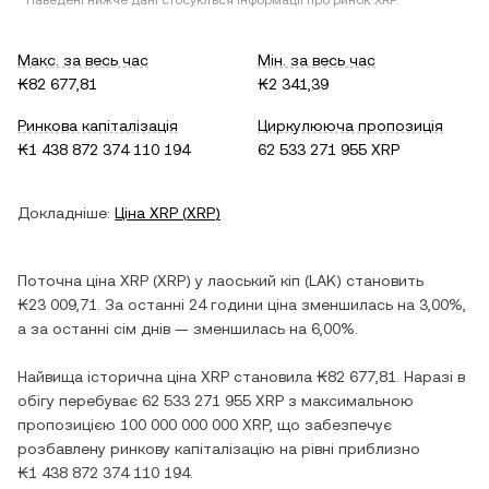
* Наведені нижче дані стосуються інформації про ринок
XRP
.
Макс. за весь час
Мін. за весь час
₭82 677,81
₭2 341,39
Ринкова капіталізація
Циркулююча пропозиція
₭1 438 872 374 110 194
62 533 271 955 XRP
Докладніше:
Ціна
XRP
(
XRP
)
Поточна ціна
XRP
(
XRP
) у
лаоський кіп
(
LAK
) становить
₭23 009,71
. За останні 24 години ціна
зменшилась
на
3,00%
,
а за останні сім днів —
зменшилась
на
6,00%
.
Найвища історична ціна
XRP
становила
₭82 677,81
. Наразі в
обігу перебуває
62 533 271 955 XRP
з максимальною
пропозицією
100 000 000 000 XRP
, що забезпечує
розбавлену ринкову капіталізацію на рівні приблизно
₭1 438 872 374 110 194
.