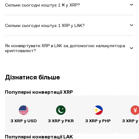
Скільки сьогодні коштує 1 ₭ у XRP?
Скільки сьогодні коштує 1 XRP у LAK?
Як конвертувати XRP в LAK за допомогою калькулятора
криптовалют?
Дізнатися більше
Популярні конвертації XRP
З XRP у USD
З XRP у PKR
З XRP у PHP
З XRP у
Популярні конвертації LAK