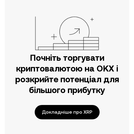
безпосередньо на цьому вебсайті.
Почніть торгувати
криптовалютою на OKX і
розкрийте потенціал для
більшого прибутку
Докладніше про XRP