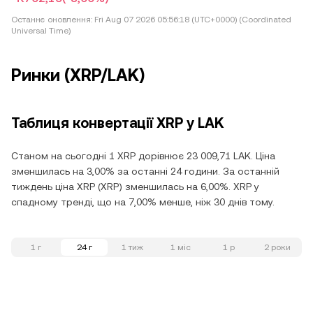
Останнє оновлення:
Fri Aug 07 2026 05:56:18 (UTC+0000) (Coordinated
Universal Time)
Ринки (XRP/LAK)
Таблиця конвертації XRP у LAK
Станом на сьогодні 1 XRP дорівнює 23 009,71 LAK. Ціна
зменшилась на 3,00% за останні 24 години. За останній
тиждень ціна XRP (XRP) зменшилась на 6,00%. XRP у
спадному тренді, що на 7,00% менше, ніж 30 днів тому.
1 г
24 г
1 тиж
1 міс
1 р
2 роки