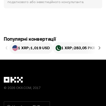
податкового або інвестиційного консультанта.
Популярні конвертації
1 XRP
у
1,019 USD
1 XRP
у
283,05 PKR
© 2026 OKX.COM, 2017