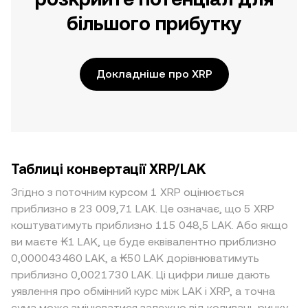
більшого прибутку
Докладніше про XRP
Таблиці конвертації XRP/LAK
Згідно з поточним курсом 1 XRP оцінюється
приблизно в 23 009,71 LAK. Це означає, що 5 XRP
коштуватимуть приблизно 115 048,5 LAK. Або якщо
ви маєте ₭1 LAK, це буде еквівалентно приблизно
0,000043460 LAK, а ₭50 LAK дорівнюватимуть
приблизно 0,0021730 LAK. Ці цифри лише дають
уявлення про обмінний курс між LAK і XRP, а точна
сума може змінюватися залежно від коливань ринку.