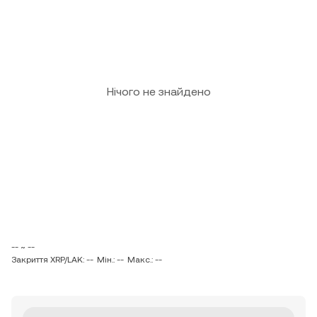
Нічого не знайдено
-- ~ --
Закриття XRP/LAK: --
Мін.: --
Макс.: --