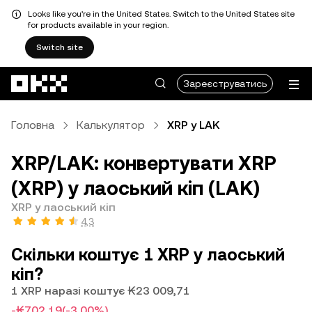
Looks like you're in the United States. Switch to the United States site
for products available in your region.
Switch site
Перейти до основного вмісту
Зареєструватись
Головна
Калькулятор
XRP у LAK
XRP/LAK: конвертувати XRP
(XRP) у лаоський кіп (LAK)
XRP у лаоський кіп
4,3
Скільки коштує 1 XRP у лаоський
кіп?
1 XRP наразі коштує ₭23 009,71
-₭702,19
(-3,00%)