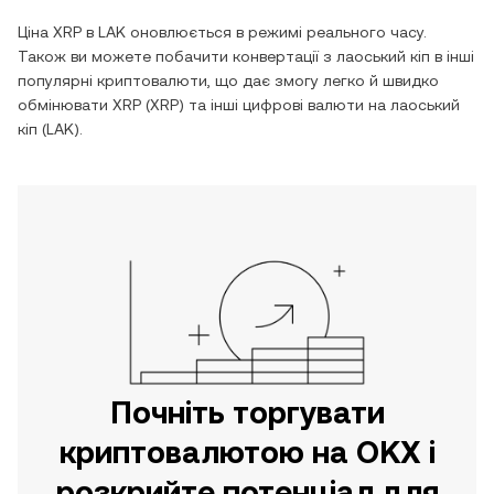
Ціна
XRP
в
LAK
оновлюється в режимі реального часу.
Також ви можете побачити конвертації з
лаоський кіп
в інші
популярні криптовалюти, що дає змогу легко й швидко
обмінювати
XRP
(
XRP
) та інші цифрові валюти на
лаоський
кіп
(
LAK
).
Почніть торгувати
криптовалютою на OKX і
розкрийте потенціал для