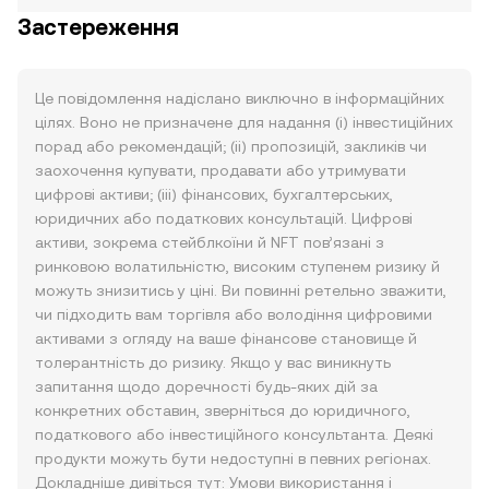
Застереження
Це повідомлення надіслано виключно в інформаційних
цілях. Воно не призначене для надання (i) інвестиційних
порад або рекомендацій; (ii) пропозицій, закликів чи
заохочення купувати, продавати або утримувати
цифрові активи; (iii) фінансових, бухгалтерських,
юридичних або податкових консультацій. Цифрові
активи, зокрема стейблкоїни й NFT пов’язані з
ринковою волатильністю, високим ступенем ризику й
можуть знизитись у ціні. Ви повинні ретельно зважити,
чи підходить вам торгівля або володіння цифровими
активами з огляду на ваше фінансове становище й
толерантність до ризику. Якщо у вас виникнуть
запитання щодо доречності будь-яких дій за
конкретних обставин, зверніться до юридичного,
податкового або інвестиційного консультанта. Деякі
продукти можуть бути недоступні в певних регіонах.
Докладніше дивіться тут:
Умови використання
і