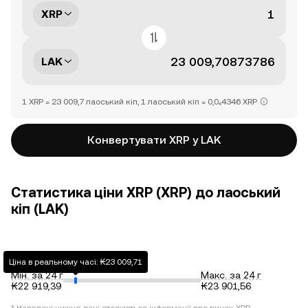
XRP
LAK
1 XRP = 23 009,7 лаоський кіп, 1 лаоський кіп = 0,0₄4346 XRP
Конвертувати XRP у LAK
Статистика ціни XRP (XRP) до лаоський
кіп (LAK)
Ціна в реальному часі: ₭23 009,71
Мін. за 24 г
Макс. за 24 г
₭22 919,39
₭23 901,56