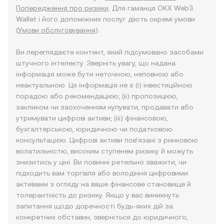
Попередження про ризики
. Для гаманця OKX Web3
Wallet і його допоміжних послуг діють окремі умови
(
Умови обслуговування
).
Ви переглядаєте контент, який підсумовано засобами
штучного інтелекту. Зверніть увагу, що надана
інформація може бути неточною, неповною або
неактуальною. Ця інформація не є (i) інвестиційною
порадою або рекомендацією; (ii) пропозицією,
закликом чи заохоченням купувати, продавати або
утримувати цифрові активи; (iii) фінансовою,
бухгалтерською, юридичною чи податковою
консультацією. Цифрові активи пов’язані з ринковою
волатильністю, високим ступенем ризику й можуть
знизитись у ціні. Ви повинні ретельно зважити, чи
підходить вам торгівля або володіння цифровими
активами з огляду на ваше фінансове становище й
толерантність до ризику. Якщо у вас виникнуть
запитання щодо доречності будь-яких дій за
конкретних обставин, зверніться до юридичного,