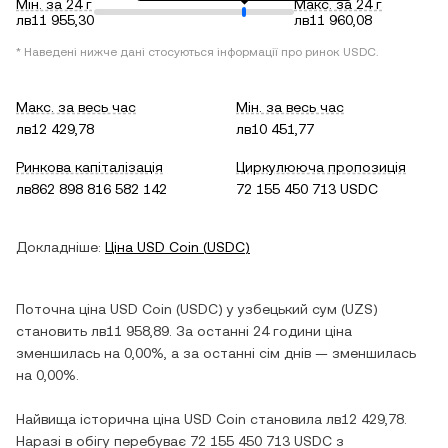
Мін. за 24 г
Макс. за 24 г
лв11 955,30
лв11 960,08
* Наведені нижче дані стосуються інформації про ринок
USDC
.
Макс. за весь час
Мін. за весь час
лв12 429,78
лв10 451,77
Ринкова капіталізація
Циркулююча пропозиція
лв862 898 816 582 142
72 155 450 713 USDC
Докладніше:
Ціна
USD Coin
(
USDC
)
Поточна ціна
USD Coin
(
USDC
) у
узбецький сум
(
UZS
)
становить
лв11 958,89
. За останні 24 години ціна
зменшилась
на
0,00%
, а за останні сім днів —
зменшилась
на
0,00%
.
Найвища історична ціна
USD Coin
становила
лв12 429,78
.
Наразі в обігу перебуває
72 155 450 713 USDC
з