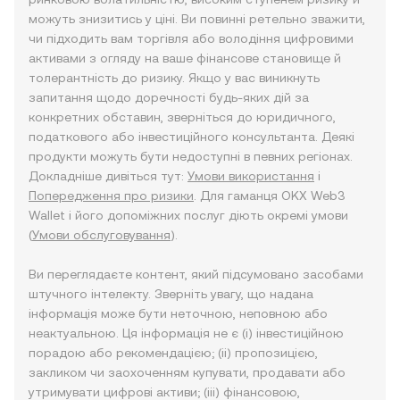
можуть знизитись у ціні. Ви повинні ретельно зважити,
чи підходить вам торгівля або володіння цифровими
активами з огляду на ваше фінансове становище й
толерантність до ризику. Якщо у вас виникнуть
запитання щодо доречності будь-яких дій за
конкретних обставин, зверніться до юридичного,
податкового або інвестиційного консультанта. Деякі
продукти можуть бути недоступні в певних регіонах.
Докладніше дивіться тут:
Умови використання
і
Попередження про ризики
. Для гаманця OKX Web3
Wallet і його допоміжних послуг діють окремі умови
(
Умови обслуговування
).
Ви переглядаєте контент, який підсумовано засобами
штучного інтелекту. Зверніть увагу, що надана
інформація може бути неточною, неповною або
неактуальною. Ця інформація не є (i) інвестиційною
порадою або рекомендацією; (ii) пропозицією,
закликом чи заохоченням купувати, продавати або
утримувати цифрові активи; (iii) фінансовою,