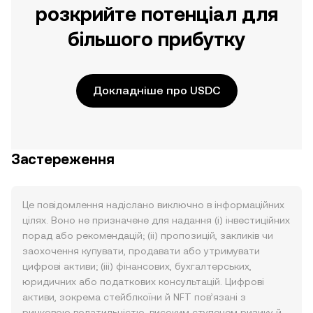
розкрийте потенціал для
більшого прибутку
Докладніше про USDC
Застереження
Це повідомлення надіслано виключно в інформаційних
цілях. Воно не призначене для надання (i) інвестиційних
порад або рекомендацій; (ii) пропозицій, закликів чи
заохочення купувати, продавати або утримувати
цифрові активи; (iii) фінансових, бухгалтерських,
юридичних або податкових консультацій. Цифрові
активи, зокрема стейблкоїни й NFT пов’язані з
ринковою волатильністю, високим ступенем ризику й