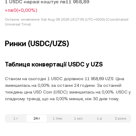
1 USDC наразі коштує лв11 958,89
+лв0
(+0,00%)
Останнє оновлення:
Sat Aug 08 2026 16:27:05 (UTC+0000) (Coordinated
Universal Time)
Ринки (USDC/UZS)
Таблиця конвертації USDC у UZS
Станом на сьогодні 1 USDC дорівнює 11 958,89 UZS. Ціна
зменшилась на 0,00% за останні 24 години. За останній
тиждень ціна USD Coin (USDC) зменшилась на 0,00%. USDC у
спадному тренді, що на 0,00% менше, ніж 30 днів тому.
1 г
24 г
1 тиж
1 міс
1 р
2 роки