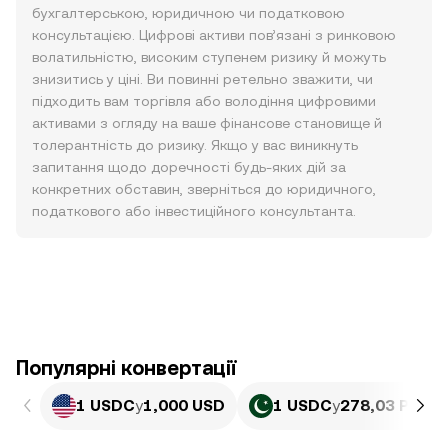
бухгалтерською, юридичною чи податковою
консультацією. Цифрові активи пов’язані з ринковою
волатильністю, високим ступенем ризику й можуть
знизитись у ціні. Ви повинні ретельно зважити, чи
підходить вам торгівля або володіння цифровими
активами з огляду на ваше фінансове становище й
толерантність до ризику. Якщо у вас виникнуть
запитання щодо доречності будь-яких дій за
конкретних обставин, зверніться до юридичного,
податкового або інвестиційного консультанта.
Популярні конвертації
1 USDC
у
1,000 USD
1 USDC
у
278,03 PKR