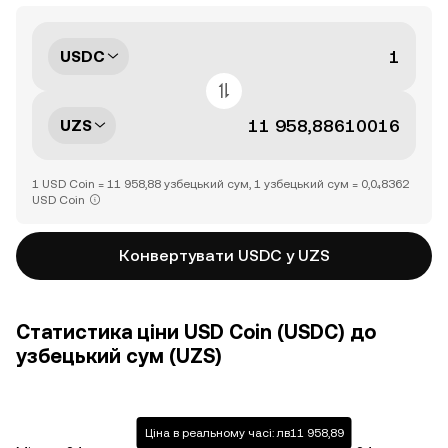
USDC
UZS
1 USD Coin = 11 958,88 узбецький сум, 1 узбецький сум = 0,0₄8362
USD Coin
Конвертувати USDC у UZS
Статистика ціни USD Coin (USDC) до
узбецький сум (UZS)
Ціна в реальному часі: лв11 958,89