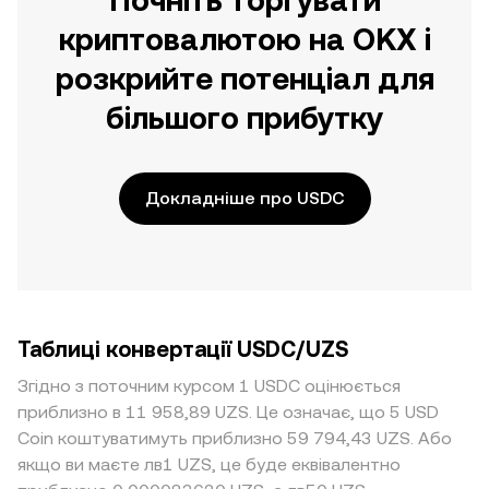
Почніть торгувати
криптовалютою на OKX і
розкрийте потенціал для
більшого прибутку
Докладніше про USDC
Таблиці конвертації USDC/UZS
Згідно з поточним курсом 1 USDC оцінюється
приблизно в 11 958,89 UZS. Це означає, що 5 USD
Coin коштуватимуть приблизно 59 794,43 UZS. Або
якщо ви маєте лв1 UZS, це буде еквівалентно