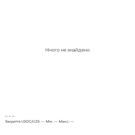
Нічого не знайдено
-- ~ --
Закриття USDC/UZS: --
Мін.: --
Макс.: --