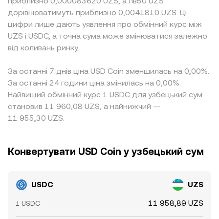
приблизно 0,000083620 UZS, а лв50 UZS
дорівнюватимуть приблизно 0,0041810 UZS. Ці
цифри лише дають уявлення про обмінний курс між
UZS і USDC, а точна сума може змінюватися залежно
від коливань ринку.
За останні 7 днів ціна USD Coin зменшилась на 0,00%.
За останні 24 години ціна змінилась на 0,00%.
Найвищий обмінний курс 1 USDC для узбецький сум
становив 11 960,08 UZS, а найнижчий —
11 955,30 UZS.
Конвертувати USD Coin у узбецький сум
USDC
UZS
11 958,89 UZS
1 USDC