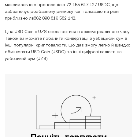
максимальною пропозицією
72 155 617 127 USDC
, що
забезпечує розбавлену ринкову капіталізацію на рівні
приблизно
лв862 898 816 582 142
.
Ціна
USD Coin
в
UZS
оновлюється в режимі реального часу.
Також ви можете побачити конвертації з
узбецький сум
в
інші популярні криптовалюти, що дає змогу легко й швидко
обмінювати
USD Coin
(
USDC
) та інші цифрові валюти на
узбецький сум
(
UZS
).