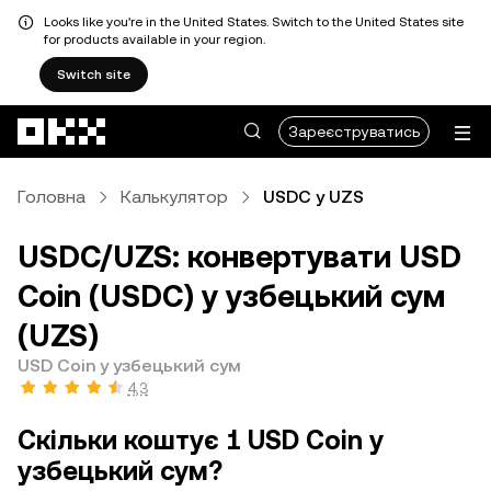
Looks like you're in the United States. Switch to the United States site
for products available in your region.
Switch site
Перейти до основного вмісту
Зареєструватись
Головна
Калькулятор
USDC у UZS
USDC/UZS: конвертувати USD
Coin (USDC) у узбецький сум
(UZS)
USD Coin у узбецький сум
4,3
Скільки коштує 1 USD Coin у
узбецький сум?