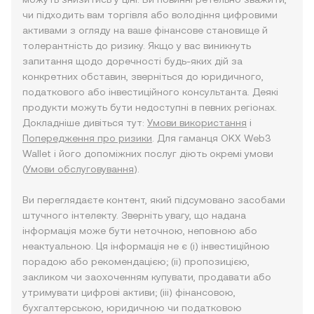
чи підходить вам торгівля або володіння цифровими
активами з огляду на ваше фінансове становище й
толерантність до ризику. Якщо у вас виникнуть
запитання щодо доречності будь-яких дій за
конкретних обставин, зверніться до юридичного,
податкового або інвестиційного консультанта. Деякі
продукти можуть бути недоступні в певних регіонах.
Докладніше дивіться тут:
Умови використання
і
Попередження про ризики
. Для гаманця OKX Web3
Wallet і його допоміжних послуг діють окремі умови
(
Умови обслуговування
).
Ви переглядаєте контент, який підсумовано засобами
штучного інтелекту. Зверніть увагу, що надана
інформація може бути неточною, неповною або
неактуальною. Ця інформація не є (i) інвестиційною
порадою або рекомендацією; (ii) пропозицією,
закликом чи заохоченням купувати, продавати або
утримувати цифрові активи; (iii) фінансовою,
бухгалтерською, юридичною чи податковою