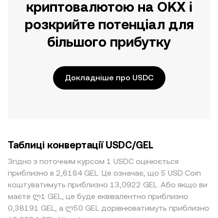
криптовалютою на OKX і
розкрийте потенціал для
більшого прибутку
Докладніше про USDC
Таблиці конвертації USDC/GEL
Згідно з поточним курсом 1 USDC оцінюється
приблизно в 2,6184 GEL. Це означає, що 5 USD Coin
коштуватимуть приблизно 13,0922 GEL. Або якщо ви
маєте ლ1 GEL, це буде еквівалентно приблизно
0,38191 GEL, а ლ50 GEL дорівнюватимуть приблизно