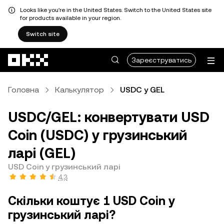
Looks like you're in the United States. Switch to the United States site
for products available in your region.
Switch site
Перейти до основного вмісту
Зареєструватись
Головна
Калькулятор
USDC у GEL
USDC/GEL: конвертувати USD
Coin (USDC) у грузинський
ларі (GEL)
USD Coin у грузинський ларі
4,3
Скільки коштує 1 USD Coin у
грузинський ларі?