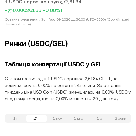
1 USDC наразі коштує ლ2,6184
+ლ0,00026166
(+0,00%)
Останнє оновлення:
Sun Aug 09 2026 11:36:00 (UTC+0000) (Coordinated
Universal Time)
Ринки (USDC/GEL)
Таблиця конвертації USDC у GEL
Станом на сьогодні 1 USDC дорівнює 2,6184 GEL. Ціна
збільшилась на 0,00% за останні 24 години. За останній
тиждень ціна USD Coin (USDC) зменшилась на 0,00%. USDC у
спадному тренді, що на 0,00% менше, ніж 30 днів тому.
1 г
24 г
1 тиж
1 міс
1 р
2 роки