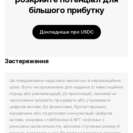
більшого прибутку
Докладніше про USDC
Застереження
Це повідомлення надіслано виключно в інформаційних
цілях. Воно не призначене для надання (i) інвестиційних
порад або рекомендацій; (ii) пропозицій, закликів чи
заохочення купувати, продавати або утримувати
цифрові активи; (iii) фінансових, бухгалтерських,
юридичних або податкових консультацій. Цифрові
активи, зокрема стейблкоїни й NFT пов’язані з
ринковою волатильністю, високим ступенем ризику й
можуть знизитись у ціні. Ви повинні ретельно зважити,