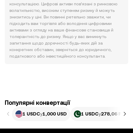
консультацією. Цифрові активи пов’язані з ринковою
волатильністю, високим ступенем ризику й можуть
знизитись у ціні. Ви повинні ретельно зважити, чи
підходить вам торгівля або володіння цифровими
активами з огляду на ваше фінансове становище й
толерантність до ризику. Якщо у вас виникнуть
запитання щодо доречності будь-яких дій за
конкретних обставин, зверніться до юридичного,
податкового або інвестиційного консультанта.
Популярні конвертації
1 USDC
у
1,000 USD
1 USDC
у
278,06 PKR