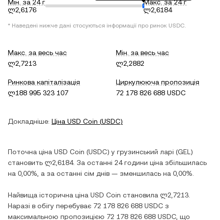
Мін. за 24 г
Макс. за 24 г
ლ2,6176
ლ2,6184
* Наведені нижче дані стосуються інформації про ринок
USDC
.
Макс. за весь час
Мін. за весь час
ლ2,7213
ლ2,2882
Ринкова капіталізація
Циркулююча пропозиція
ლ188 995 323 107
72 178 826 688 USDC
Докладніше:
Ціна
USD Coin
(
USDC
)
Поточна ціна
USD Coin
(
USDC
) у
грузинський ларі
(
GEL
)
становить
ლ2,6184
. За останні 24 години ціна
збільшилась
на
0,00%
, а за останні сім днів —
зменшилась
на
0,00%
.
Найвища історична ціна
USD Coin
становила
ლ2,7213
.
Наразі в обігу перебуває
72 178 826 688 USDC
з
максимальною пропозицією
72 178 826 688 USDC
, що