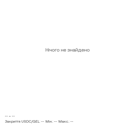
Нічого не знайдено
-- ~ --
Закриття USDC/GEL: --
Мін.: --
Макс.: --