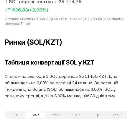
1 SOL наразі коштує 〒35 114,75
+〒636,83
(+2,00%)
Останнє оновлення:
Sat Aug 08 2026 10:33:52 (UTC+0000) (Coordinated
Universal Time)
Ринки (SOL/KZT)
Таблиця конвертації SOL у KZT
Станом на сьогодні 1 SOL дорівнює 35 114,75 KZT. Ціна
збільшилась на 2,00% за останні 24 години. За останній
тиждень ціна Solana (SOL) збільшилась на 3,00%. SOL у
спадному тренді, що на 3,00% менше, ніж 30 днів тому.
1 г
24 г
1 тиж
1 міс
1 р
2 роки