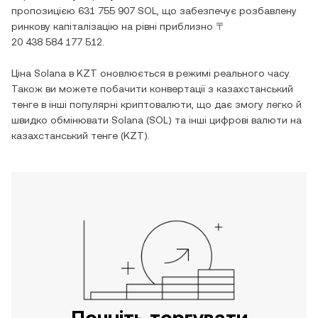
пропозицією
631 755 907 SOL
, що забезпечує розбавлену
ринкову капіталізацію на рівні приблизно
〒
20 438 584 177 512
.
Ціна
Solana
в
KZT
оновлюється в режимі реального часу.
Також ви можете побачити конвертації з
казахстанський
тенге
в інші популярні криптовалюти, що дає змогу легко й
швидко обмінювати
Solana
(
SOL
) та інші цифрові валюти на
казахстанський тенге
(
KZT
).