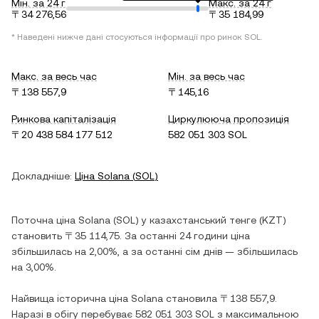
Мін. за 24 г
Макс. за 24 г
〒34 276,56
〒35 184,99
* Наведені нижче дані стосуються інформації про ринок
SOL
.
Макс. за весь час
Мін. за весь час
〒138 557,9
〒145,16
Ринкова капіталізація
Циркулююча пропозиція
〒20 438 584 177 512
582 051 303 SOL
Докладніше:
Ціна
Solana
(
SOL
)
Поточна ціна
Solana
(
SOL
) у
казахстанський тенге
(
KZT
)
становить
〒35 114,75
. За останні 24 години ціна
збільшилась
на
2,00%
, а за останні сім днів —
збільшилась
на
3,00%
.
Найвища історична ціна
Solana
становила
〒138 557,9
.
Наразі в обігу перебуває
582 051 303 SOL
з максимальною