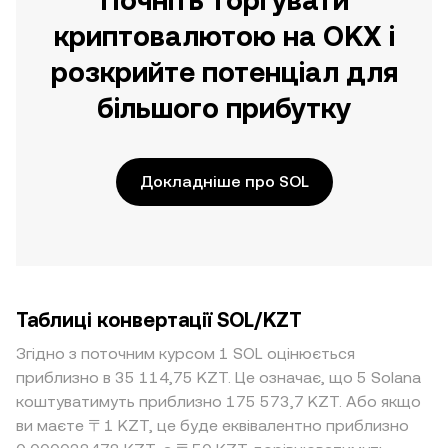
Почніть торгувати
криптовалютою на OKX і
розкрийте потенціал для
більшого прибутку
Докладніше про SOL
Таблиці конвертації SOL/KZT
Згідно з поточним курсом 1 SOL оцінюється
приблизно в 35 114,75 KZT. Це означає, що 5 Solana
коштуватимуть приблизно 175 573,7 KZT. Або якщо
ви маєте 〒1 KZT, це буде еквівалентно приблизно