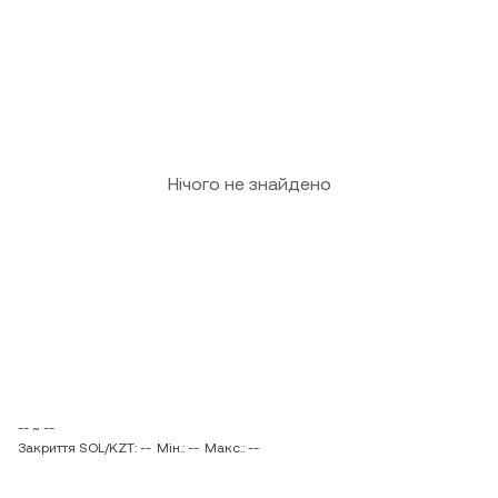
Нічого не знайдено
-- ~ --
Закриття SOL/KZT: --
Мін.: --
Макс.: --