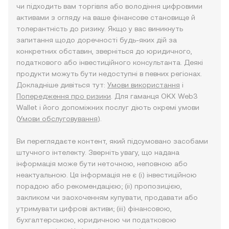
чи підходить вам торгівля або володіння цифровими
активами з огляду на ваше фінансове становище й
толерантність до ризику. Якщо у вас виникнуть
запитання щодо доречності будь-яких дій за
конкретних обставин, зверніться до юридичного,
податкового або інвестиційного консультанта. Деякі
продукти можуть бути недоступні в певних регіонах.
Докладніше дивіться тут:
Умови використання
і
Попередження про ризики
. Для гаманця OKX Web3
Wallet і його допоміжних послуг діють окремі умови
(
Умови обслуговування
).
Ви переглядаєте контент, який підсумовано засобами
штучного інтелекту. Зверніть увагу, що надана
інформація може бути неточною, неповною або
неактуальною. Ця інформація не є (i) інвестиційною
порадою або рекомендацією; (ii) пропозицією,
закликом чи заохоченням купувати, продавати або
утримувати цифрові активи; (iii) фінансовою,
бухгалтерською, юридичною чи податковою