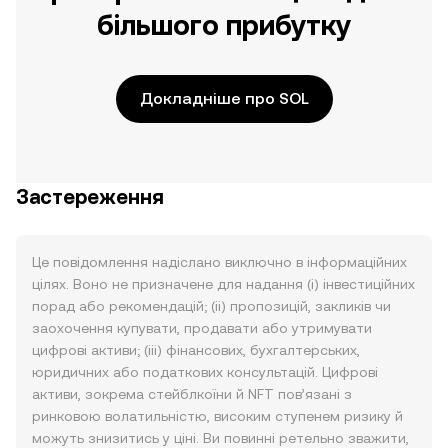
більшого прибутку
Докладніше про SOL
Застереження
Це повідомлення надіслано виключно в інформаційних
цілях. Воно не призначене для надання (i) інвестиційних
порад або рекомендацій; (ii) пропозицій, закликів чи
заохочення купувати, продавати або утримувати
цифрові активи; (iii) фінансових, бухгалтерських,
юридичних або податкових консультацій. Цифрові
активи, зокрема стейблкоїни й NFT пов’язані з
ринковою волатильністю, високим ступенем ризику й
можуть знизитись у ціні. Ви повинні ретельно зважити,