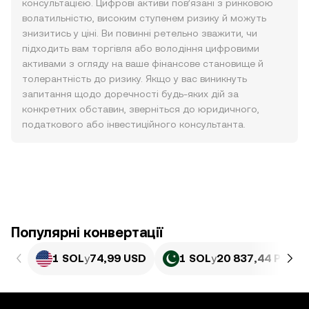
консультацією. Цифрові активи пов’язані з ринковою
волатильністю, високим ступенем ризику й можуть
знизитись у ціні. Ви повинні ретельно зважити, чи
підходить вам торгівля або володіння цифровими
активами з огляду на ваше фінансове становище й
толерантність до ризику. Якщо у вас виникнуть
запитання щодо доречності будь-яких дій за
конкретних обставин, зверніться до юридичного,
податкового або інвестиційного консультанта.
Популярні конвертації
1 SOL
у
74,99 USD
1 SOL
у
20 837,44 PKR