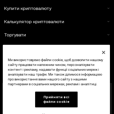
Купити криптовалюту
Калькулятор криптовалюти
Торгувати
Ми використовуємо файли cookie, щоб дозволити нашому
сайту працювати належним чином, персоналізувати
контент і рекламу, надавати функції соціальних мереж і
аналізувати наш трафік. Ми також ділимося інформацією
про використання вами нашого сайту з нашими
партнерами в соціальних мережах, рекламі і аналітиці.
OKX Europe Limited, що працює під торговою
назвою OKX, тепер є криптоактивною торгівельною
Прийняти всі
платформою, авторизованою Управлінням
файли сookie
фінансових послуг Мальти (MFSA) як постачальник
криптоактивних послуг відповідно до статті 28
Закону про криптоактиви (розділ 647