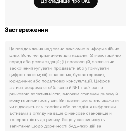
Докладніше про OKB
Застереження
Це повідомлення надіслано виключно в інформаційних
цілях. Воно не призначене для надання (i) інвестиційних
порад або рекомендацій; (ii) пропозицій, закликів чи
заохочення купувати, продавати або утримувати
цифрові активи; (iii) фінансових, бухгалтерських,
юридичних або податкових консультацій. Цифрові
активи, зокрема стейблкоїни й NFT пов’язані з
ринковою волатильністю, високим ступенем ризику й
можуть знизитись у ціні. Ви повинні ретельно зважити,
чи підходить вам торгівля або володіння цифровими
активами з огляду на ваше фінансове становище й
толерантність до ризику. Якщо у вас виникнуть
запитання щодо доречності будь-яких дій за