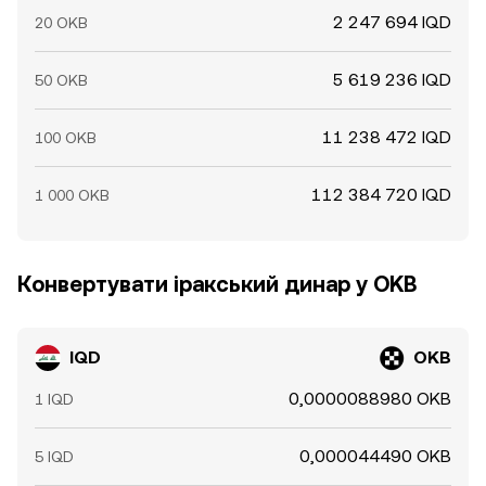
2 247 694 IQD
20 OKB
5 619 236 IQD
50 OKB
11 238 472 IQD
100 OKB
112 384 720 IQD
1 000 OKB
Конвертувати іракський динар у OKB
IQD
OKB
0,0000088980 OKB
1 IQD
0,000044490 OKB
5 IQD