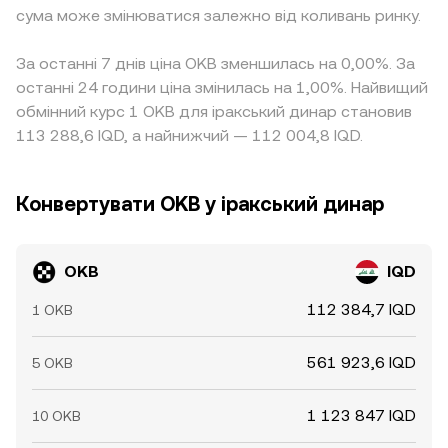
сума може змінюватися залежно від коливань ринку.
За останні 7 днів ціна OKB зменшилась на 0,00%. За
останні 24 години ціна змінилась на 1,00%. Найвищий
обмінний курс 1 OKB для іракський динар становив
113 288,6 IQD, а найнижчий — 112 004,8 IQD.
Конвертувати OKB у іракський динар
OKB
IQD
112 384,7 IQD
1 OKB
561 923,6 IQD
5 OKB
1 123 847 IQD
10 OKB