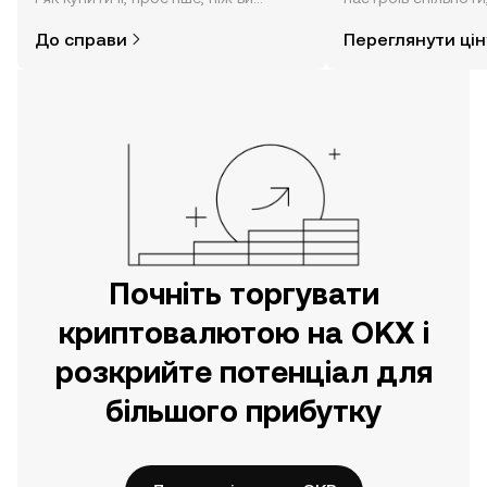
думаєте. Розпочніть свою подорож
режимі реального 
До справи
Переглянути цін
за допомогою застосунку OKX для
мобільних пристроїв або
безпосередньо на цьому вебсайті.
Почніть торгувати
криптовалютою на OKX і
розкрийте потенціал для
більшого прибутку