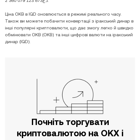
د.ع2 360 079 123 873.
Ціна OKB в IQD оновлюється в режимі реального часу.
Також ви можете побачити конвертації з іракський динар в
інші популярні криптовалюти, що дає змогу легко й швидко
обмінювати OKB (OKB) та інші цифрові валюти на іракський
динар (IQD).
Почніть торгувати
криптовалютою на OKX і