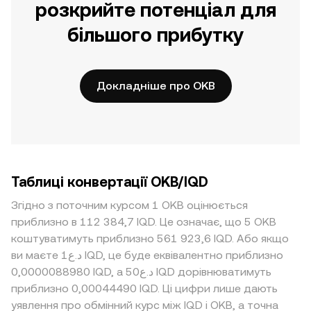
розкрийте потенціал для
більшого прибутку
Докладніше про OKB
Таблиці конвертації OKB/IQD
Згідно з поточним курсом 1 OKB оцінюється
приблизно в 112 384,7 IQD. Це означає, що 5 OKB
коштуватимуть приблизно 561 923,6 IQD. Або якщо
ви маєте د.ع1 IQD, це буде еквівалентно приблизно
0,0000088980 IQD, а د.ع50 IQD дорівнюватимуть
приблизно 0,00044490 IQD. Ці цифри лише дають
уявлення про обмінний курс між IQD і OKB, а точна