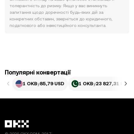
толерантність до ризику. Якщо у вас виникнуть
запитання щодо доречності будь-яких дій за
конкретних обставин, зверніться до юридичного,
податкового або інвестиційного консультанта.
Популярні конвертації
1 OKB
у
85,79 USD
1 OKB
у
23 827,31 PKR