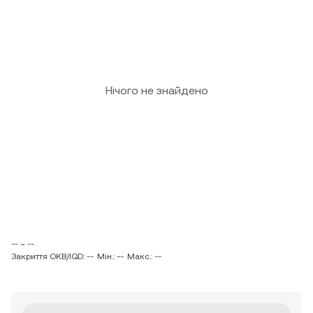
Нічого не знайдено
-- ~ --
Закриття OKB/IQD: --
Мін.: --
Макс.: --