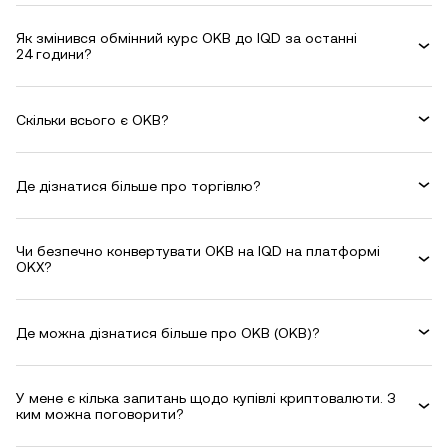
Як змінився обмінний курс OKB до IQD за останні
24 години?
Скільки всього є OKB?
Де дізнатися більше про торгівлю?
Чи безпечно конвертувати OKB на IQD на платформі
OKX?
Де можна дізнатися більше про OKB (OKB)?
У мене є кілька запитань щодо купівлі криптовалюти. З
ким можна поговорити?