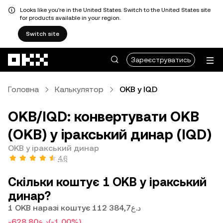
Looks like you're in the United States. Switch to the United States site
for products available in your region.
Switch site
Перейти до основного вмісту
Зареєструватись
Головна
Калькулятор
OKB у IQD
OKB/IQD: конвертувати OKB
(OKB) у іракський динар (IQD)
OKB у іракський динар
4,6
Скільки коштує 1 OKB у іракський
динар?
1 OKB наразі коштує د.ع112 384,7
-د.ع628,80
(-1,00%)