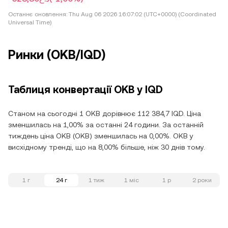
Останнє оновлення:
Thu Aug 06 2026 16:07:02 (UTC+0000) (Coordinated
Universal Time)
Ринки (OKB/IQD)
Таблиця конвертації OKB у IQD
Станом на сьогодні 1 OKB дорівнює 112 384,7 IQD. Ціна
зменшилась на 1,00% за останні 24 години. За останній
тиждень ціна OKB (OKB) зменшилась на 0,00%. OKB у
висхідному тренді, що на 8,00% більше, ніж 30 днів тому.
1 г
24 г
1 тиж
1 міс
1 р
2 роки