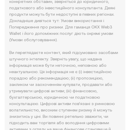
конкретних обставин, зверніться до юридичного,
податкового або інвестиційного консультанта. Деякі
продукти можуть бути недоступні в певних регіонах.
Докладніше дивіться тут:
Умови використання
і
Попередження про ризики
. Для гаманця OKX Web3
Wallet і його допоміжних послуг діють окремі умови
(
Умови обслуговування
).
Ви переглядаєте контент, який підсумовано засобами
штучного інтелекту. Зверніть увагу, що надана
інформація може бути неточною, неповною або
неактуальною. Ця інформація не є (i) інвестиційною
порадою або рекомендацією; (ii) пропозицією,
закликом чи заохоченням купувати, продавати або
утримувати цифрові активи; (iii) фінансовою,
бухгалтерською, юридичною чи податковою
консультацією. Цифрові активи пов’язані з ринковою
волатильністю, високим ступенем ризику й можуть
знизитись у ціні. Ви повинні ретельно зважити, чи
підходить вам торгівля або володіння цифровими
активами з огляду на ваше фінансове становище й