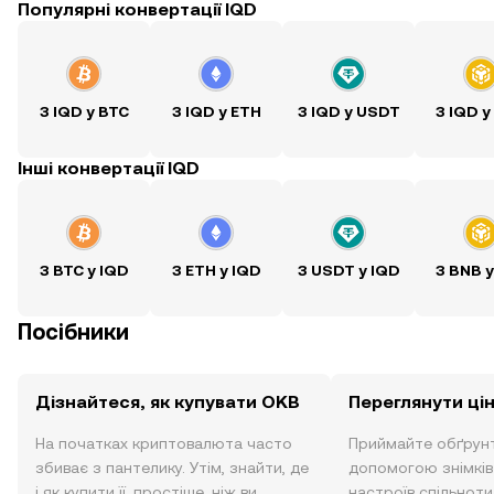
Популярні конвертації IQD
З IQD у BTC
З IQD у ETH
З IQD у USDT
З IQD у
Інші конвертації IQD
З BTC у IQD
З ETH у IQD
З USDT у IQD
З BNB у
Посібники
Дізнайтеся, як купувати OKB
Переглянути ці
На початках криптовалюта часто
Приймайте обґрунт
збиває з пантелику. Утім, знайти, де
допомогою знімків 
і як купити її, простіше, ніж ви
настроїв спільноти