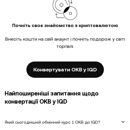
Почніть своє знайомство з криптовалютою
Внесіть кошти на свій акаунт і почніть подорож у світі
торгівлі.
Конвертувати OKB у IQD
Найпоширеніші запитання щодо
конвертації OKB у IQD
Який сьогоднішній обмінний курс 1 OKB до IQD?