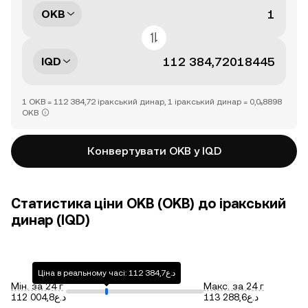
OKB
IQD
1 OKB = 112 384,72 іракський динар, 1 іракський динар = 0,0₅8898
OKB
Конвертувати OKB у IQD
Статистика ціни OKB (OKB) до іракський
динар (IQD)
Ціна в реальному часі: د.ع112 384,7
Мін. за 24 г
Макс. за 24 г
د.ع113 288,6
د.ع112 004,8