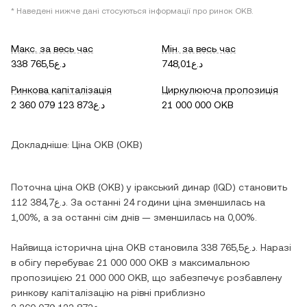
* Наведені нижче дані стосуються інформації про ринок OKB.
Макс. за весь час
Мін. за весь час
د.ع748,01
د.ع338 765,5
Ринкова капіталізація
Циркулююча пропозиція
د.ع2 360 079 123 873
21 000 000 OKB
Докладніше:
Ціна OKB (OKB)
Поточна ціна OKB (OKB) у іракський динар (IQD) становить
د.ع112 384,7. За останні 24 години ціна зменшилась на
1,00%, а за останні сім днів — зменшилась на 0,00%.
Найвища історична ціна OKB становила د.ع338 765,5. Наразі
в обігу перебуває 21 000 000 OKB з максимальною
пропозицією 21 000 000 OKB, що забезпечує розбавлену
ринкову капіталізацію на рівні приблизно