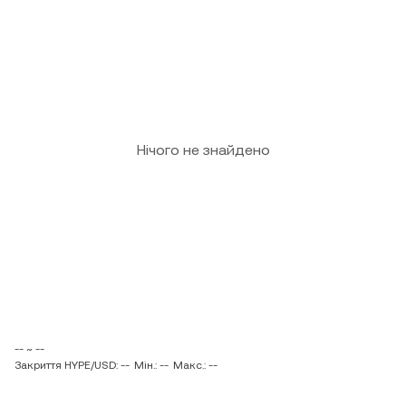
Нічого не знайдено
-- ~ --
Закриття HYPE/USD: --
Мін.: --
Макс.: --