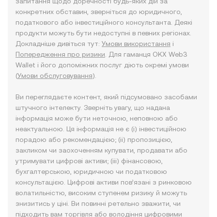
запитання щодо доречності будь-яких дій за
конкретних обставин, зверніться до юридичного,
податкового або інвестиційного консультанта. Деякі
продукти можуть бути недоступні в певних регіонах.
Докладніше дивіться тут:
Умови використання
і
Попередження про ризики
. Для гаманця OKX Web3
Wallet і його допоміжних послуг діють окремі умови
(
Умови обслуговування
).
Ви переглядаєте контент, який підсумовано засобами
штучного інтелекту. Зверніть увагу, що надана
інформація може бути неточною, неповною або
неактуальною. Ця інформація не є (i) інвестиційною
порадою або рекомендацією; (ii) пропозицією,
закликом чи заохоченням купувати, продавати або
утримувати цифрові активи; (iii) фінансовою,
бухгалтерською, юридичною чи податковою
консультацією. Цифрові активи пов’язані з ринковою
волатильністю, високим ступенем ризику й можуть
знизитись у ціні. Ви повинні ретельно зважити, чи
підходить вам торгівля або володіння цифровими