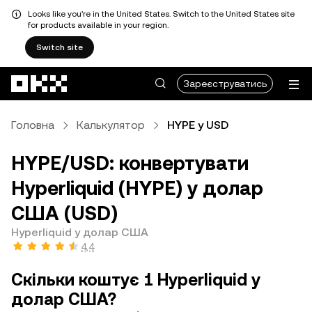
Looks like you're in the United States. Switch to the United States site
for products available in your region.
Switch site
Перейти до основного вмісту
Зареєструватись
Головна
Калькулятор
HYPE у USD
HYPE/USD: конвертувати
Hyperliquid (HYPE) у долар
США (USD)
Hyperliquid у долар США
4,4
Скільки коштує 1 Hyperliquid у
долар США?