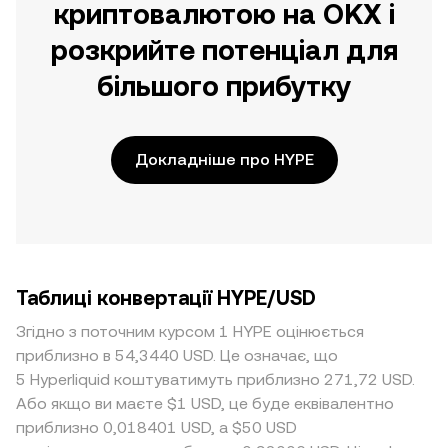
криптовалютою на OKX і
розкрийте потенціал для
більшого прибутку
Докладніше про HYPE
Таблиці конвертації HYPE/USD
Згідно з поточним курсом 1 HYPE оцінюється
приблизно в 54,3440 USD. Це означає, що
5 Hyperliquid коштуватимуть приблизно 271,72 USD.
Або якщо ви маєте $1 USD, це буде еквівалентно
приблизно 0,018401 USD, а $50 USD