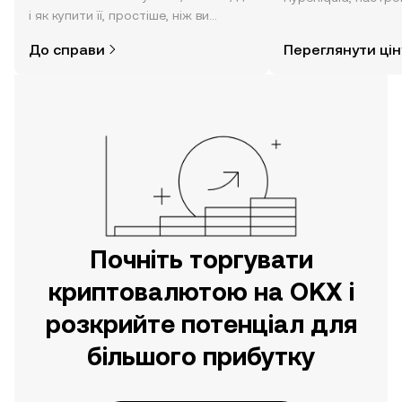
і як купити її, простіше, ніж ви
новин тощо в режи
думаєте. Розпочніть свою подорож
часу.
До справи
Переглянути цін
за допомогою застосунку OKX для
мобільних пристроїв або
безпосередньо на цьому вебсайті.
Почніть торгувати
криптовалютою на OKX і
розкрийте потенціал для
більшого прибутку