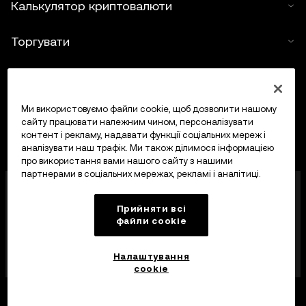
Калькулятор криптовалюти
Торгувати
Ми використовуємо файли cookie, щоб дозволити нашому
сайту працювати належним чином, персоналізувати
контент і рекламу, надавати функції соціальних мереж і
аналізувати наш трафік. Ми також ділимося інформацією
про використання вами нашого сайту з нашими
партнерами в соціальних мережах, рекламі і аналітиці.
OKX Europe Limited, що працює під торговою
назвою OKX, тепер є криптоактивною торгівельною
Прийняти всі
платформою, авторизованою Управлінням
файли сookie
фінансових послуг Мальти (MFSA) як постачальник
криптоактивних послуг відповідно до статті 28
Закону про криптоактиви (розділ 647
Налаштування
Законодавства Мальти).
cookie