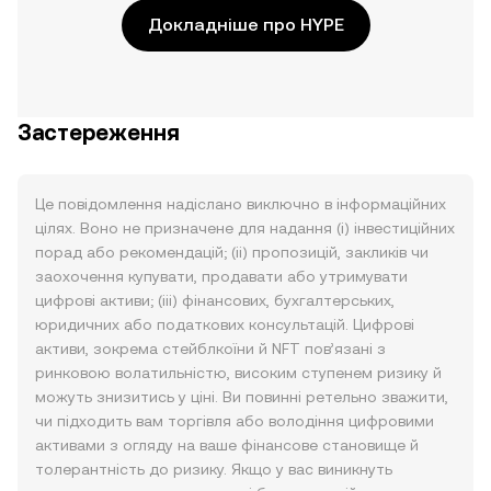
Докладніше про HYPE
Застереження
Це повідомлення надіслано виключно в інформаційних
цілях. Воно не призначене для надання (i) інвестиційних
порад або рекомендацій; (ii) пропозицій, закликів чи
заохочення купувати, продавати або утримувати
цифрові активи; (iii) фінансових, бухгалтерських,
юридичних або податкових консультацій. Цифрові
активи, зокрема стейблкоїни й NFT пов’язані з
ринковою волатильністю, високим ступенем ризику й
можуть знизитись у ціні. Ви повинні ретельно зважити,
чи підходить вам торгівля або володіння цифровими
активами з огляду на ваше фінансове становище й
толерантність до ризику. Якщо у вас виникнуть