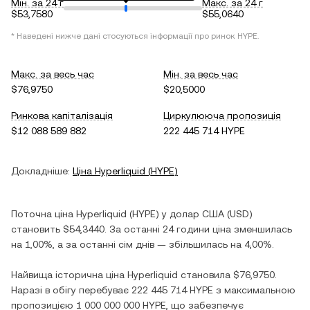
Мін. за 24 г
Макс. за 24 г
$53,7580
$55,0640
* Наведені нижче дані стосуються інформації про ринок
HYPE
.
Макс. за весь час
Мін. за весь час
$76,9750
$20,5000
Ринкова капіталізація
Циркулююча пропозиція
$12 088 589 882
222 445 714 HYPE
Докладніше:
Ціна
Hyperliquid
(
HYPE
)
Поточна ціна
Hyperliquid
(
HYPE
) у
долар США
(
USD
)
становить
$54,3440
. За останні 24 години ціна
зменшилась
на
1,00%
, а за останні сім днів —
збільшилась
на
4,00%
.
Найвища історична ціна
Hyperliquid
становила
$76,9750
.
Наразі в обігу перебуває
222 445 714 HYPE
з максимальною
пропозицією
1 000 000 000 HYPE
, що забезпечує