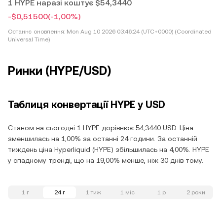
1 HYPE наразі коштує $54,3440
-$0,51500
(-1,00%)
Останнє оновлення:
Mon Aug 10 2026 03:46:24 (UTC+0000) (Coordinated
Universal Time)
Ринки (HYPE/USD)
Таблиця конвертації HYPE у USD
Станом на сьогодні 1 HYPE дорівнює 54,3440 USD. Ціна
зменшилась на 1,00% за останні 24 години. За останній
тиждень ціна Hyperliquid (HYPE) збільшилась на 4,00%. HYPE
у спадному тренді, що на 19,00% менше, ніж 30 днів тому.
1 г
24 г
1 тиж
1 міс
1 р
2 роки