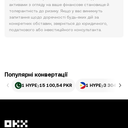
активами з огляду на ваше фінансове становище й
толерантність до ризику. Якщо у вас виникнуть
запитання щодо доречності будь-яких дій за
конкретних обставин, зверніться до юридичного,
податкового або інвестиційного консультанта.
Популярні конвертації
1 HYPE
у
15 100,54 PKR
1 HYPE
у
3 304,27 