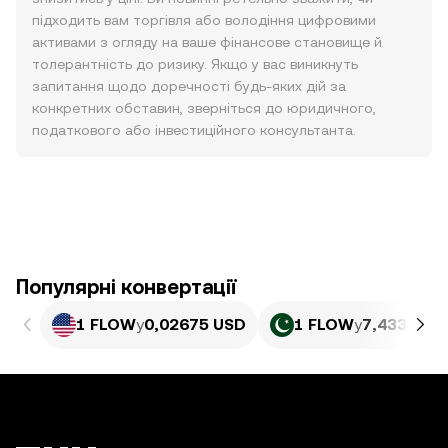
підходить вам торгівля або володіння цифровими
активами з огляду на ваше фінансове становище й
толерантність до ризику. Якщо у вас виникнуть
запитання щодо доречності будь-яких дій за
конкретних обставин, зверніться до юридичного,
податкового або інвестиційного консультанта.
Популярні конвертації
1 FLOW
у
0,02675 USD
1 FLOW
у
7,433 PKR