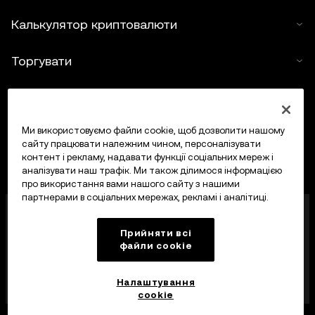
Калькулятор криптовалюти
Торгувати
Ми використовуємо файли cookie, щоб дозволити нашому
сайту працювати належним чином, персоналізувати
контент і рекламу, надавати функції соціальних мереж і
аналізувати наш трафік. Ми також ділимося інформацією
про використання вами нашого сайту з нашими
партнерами в соціальних мережах, рекламі і аналітиці.
OKX Europe Limited, що працює під торговою
назвою OKX, тепер є криптоактивною торгівельною
Прийняти всі
платформою, авторизованою Управлінням
файли сookie
фінансових послуг Мальти (MFSA) як постачальник
криптоактивних послуг відповідно до статті 28
Закону про криптоактиви (розділ 647
Налаштування
Законодавства Мальти).
cookie