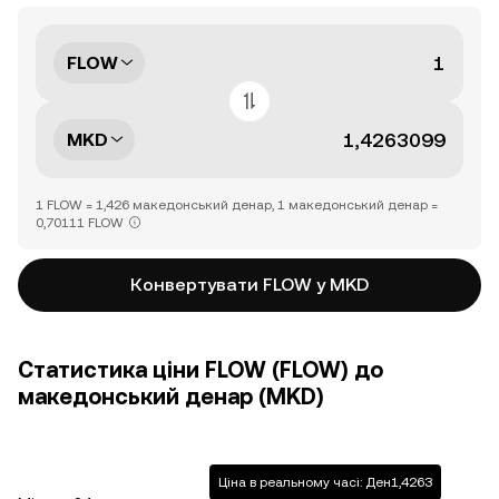
FLOW
MKD
1 FLOW = 1,426 македонський денар, 1 македонський денар =
0,70111 FLOW
Конвертувати FLOW у MKD
Статистика ціни FLOW (FLOW) до
македонський денар (MKD)
Ціна в реальному часі: Ден1,4263