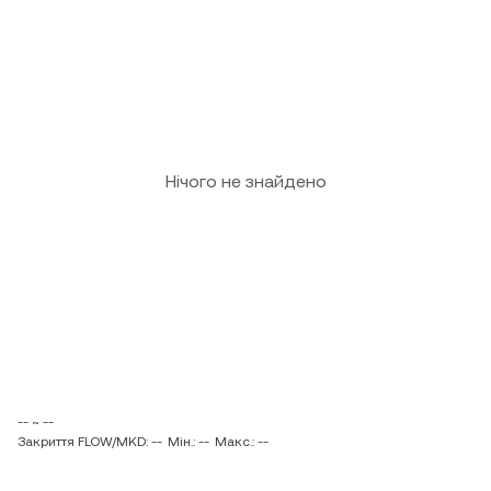
Нічого не знайдено
-- ~ --
Закриття FLOW/MKD: --
Мін.: --
Макс.: --