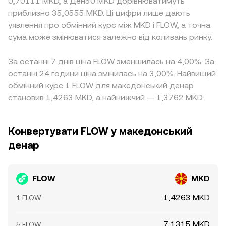
0,70111 MKD, а Ден50 MKD дорівнюватимуть
приблизно 35,0555 MKD. Ці цифри лише дають
уявлення про обмінний курс між MKD і FLOW, а точна
сума може змінюватися залежно від коливань ринку.
За останні 7 днів ціна FLOW зменшилась на 4,00%. За
останні 24 години ціна змінилась на 3,00%. Найвищий
обмінний курс 1 FLOW для македонський денар
становив 1,4263 MKD, а найнижчий — 1,3762 MKD.
Конвертувати FLOW у македонський
денар
FLOW
MKD
1,4263 MKD
1 FLOW
7,1315 MKD
5 FLOW