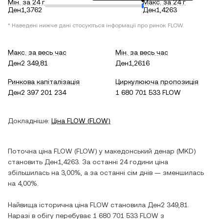
Мін. за 24 г
Макс. за 24 г
Ден1,3762
Ден1,4263
* Наведені нижче дані стосуються інформації про ринок
FLOW
.
Макс. за весь час
Мін. за весь час
Ден2 349,81
Ден1,2616
Ринкова капіталізація
Циркулююча пропозиція
Ден2 397 201 234
1 680 701 533 FLOW
Докладніше:
Ціна
FLOW
(
FLOW
)
Поточна ціна
FLOW
(
FLOW
) у
македонський денар
(
MKD
)
становить
Ден1,4263
. За останні 24 години ціна
збільшилась
на
3,00%
, а за останні сім днів —
зменшилась
на
4,00%
.
Найвища історична ціна
FLOW
становила
Ден2 349,81
.
Наразі в обігу перебуває
1 680 701 533 FLOW
з