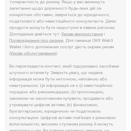
толерантність до ризику. Якщо у вас виникнуть
запитання щодо доречності будь-яких дій за
конкретних обставин, зверніться до юридичного,
податкового або інвестиційного консультанта. Деякі
продукти можуть бути недоступні в певних регіонах.
Докладніше дивіться тут:
Умови використання
і
Попередження про ризики
. Для гаманця OKX Web3
Wallet і його допоміжних послуг діють окремі умови
(
Умови обслуговування
).
Ви переглядаєте контент, який підсумовано засобами
штучного інтелекту. Зверніть увагу, що надана
інформація може бути неточною, неповною або
неактуальною. Ця інформація не є (i) інвестиційною
порадою або рекомендацією; (ii) пропозицією,
закликом чи заохоченням купувати, продавати або
утримувати цифрові активи; (iii) фінансовою,
бухгалтерською, юридичною чи податковою
консультацією. Цифрові активи пов’язані з ринковою
волатильністю, високим ступенем ризику й можуть
знизитись у ціні. Ви повинні ретельно зважити, чи