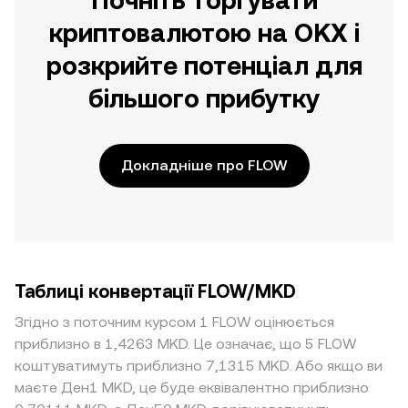
Почніть торгувати
криптовалютою на OKX і
розкрийте потенціал для
більшого прибутку
Докладніше про FLOW
Таблиці конвертації FLOW/MKD
Згідно з поточним курсом 1 FLOW оцінюється
приблизно в 1,4263 MKD. Це означає, що 5 FLOW
коштуватимуть приблизно 7,1315 MKD. Або якщо ви
маєте Ден1 MKD, це буде еквівалентно приблизно