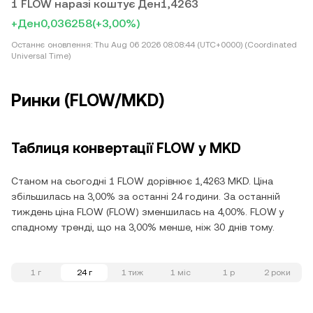
1 FLOW наразі коштує Ден1,4263
+Ден0,036258
(+3,00%)
Останнє оновлення:
Thu Aug 06 2026 08:08:44 (UTC+0000) (Coordinated
Universal Time)
Ринки (FLOW/MKD)
Таблиця конвертації FLOW у MKD
Станом на сьогодні 1 FLOW дорівнює 1,4263 MKD. Ціна
збільшилась на 3,00% за останні 24 години. За останній
тиждень ціна FLOW (FLOW) зменшилась на 4,00%. FLOW у
спадному тренді, що на 3,00% менше, ніж 30 днів тому.
1 г
24 г
1 тиж
1 міс
1 р
2 роки