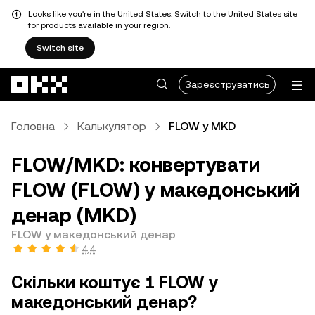
Looks like you're in the United States. Switch to the United States site
for products available in your region.
Switch site
Перейти до основного вмісту
Зареєструватись
Головна
Калькулятор
FLOW у MKD
FLOW/MKD: конвертувати
FLOW (FLOW) у македонський
денар (MKD)
FLOW у македонський денар
4,4
Скільки коштує 1 FLOW у
македонський денар?