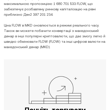
максимальною пропозицією
1 680 701 533 FLOW
, що
забезпечує розбавлену ринкову капіталізацію на рівні
приблизно
Ден2 397 201 234
.
Ціна
FLOW
в
MKD
оновлюється в режимі реального часу.
Також ви можете побачити конвертації з
македонський
денар
в інші популярні криптовалюти, що дає змогу легко й
швидко обмінювати
FLOW
(
FLOW
) та інші цифрові валюти на
македонський денар
(
MKD
).