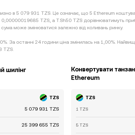
лизно в 5 079 931 TZS. Це означає, що 5 Ethereum кошту
но 0,00000019685 TZS, а T.Sh50 TZS дорівнюватимуть пр
а сума може змінюватися залежно від коливань ринку.
,00%. За останні 24 години ціна змінилась на 1,00%. Найви
3 TZS.
Конвертувати танзан
ий шилінг
Ethereum
TZS
TZS
5 079 931 TZS
1 TZS
25 399 655 TZS
5 TZS