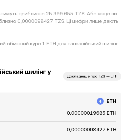
ватимуть приблизно 25 399 655 TZS. Або якщо ви
иблизно 0,0000098427 TZS. Ці цифри лише дають
щий обмінний курс 1 ETH для танзанійський шилінг
ійський шилінг у
Докладніше про TZS — ETH
ETH
0,00000019685 ETH
0,00000098427 ETH