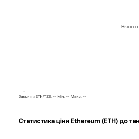
Нічого
-- ~ --
Закриття ETH/TZS: --
Мін.: --
Макс.: --
Статистика ціни Ethereum (ETH) до тан