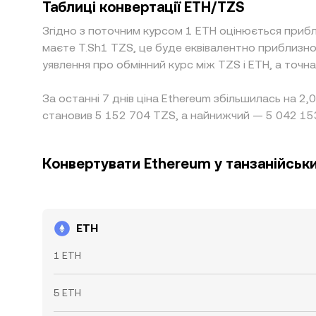
Таблиці конвертації ETH/TZS
Згідно з поточним курсом 1 ETH оцінюється приб
маєте T.Sh1 TZS, це буде еквівалентно приблиз
уявлення про обмінний курс між TZS і ETH, а точн
За останні 7 днів ціна Ethereum збільшилась на 2
становив 5 152 704 TZS, а найнижчий — 5 042 15
Конвертувати Ethereum у танзанійськ
ETH
1 ETH
5 ETH