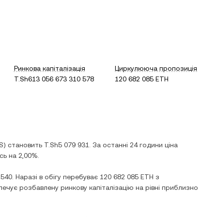
Ринкова капіталізація
Циркулююча пропозиція
T.Sh613 056 673 310 578
120 682 085 ETH
S
) становить
T.Sh5 079 931
. За останні 24 години ціна
сь
на
2,00%
.
 540
. Наразі в обігу перебуває
120 682 085 ETH
з
печує розбавлену ринкову капіталізацію на рівні приблизно