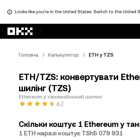
Looks like you're in the United States. Switch to the United S
Перейти до основного вмісту
Головна
Калькулятор
ETH у TZS
ETH/TZS: конвертувати Ethe
шилінг (TZS)
Ethereum у танзанійський шилінг
4,7
Скільки коштує 1 Ethereum у тан
1 ETH наразі коштує T.Sh5 079 931