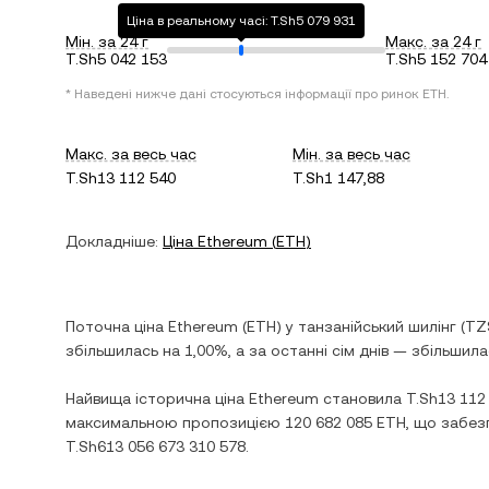
Ціна в реальному часі: T.Sh5 079 931
Мін. за 24 г
Макс. за 24 г
T.Sh5 042 153
T.Sh5 152 704
* Наведені нижче дані стосуються інформації про ринок
ETH
.
Макс. за весь час
Мін. за весь час
T.Sh13 112 540
T.Sh1 147,88
Докладніше:
Ціна
Ethereum
(
ETH
)
Поточна ціна
Ethereum
(
ETH
) у
танзанійський шилінг
(
TZ
збільшилась
на
1,00%
, а за останні сім днів —
збільшила
Найвища історична ціна
Ethereum
становила
T.Sh13 112
максимальною пропозицією
120 682 085 ETH
, що забез
T.Sh613 056 673 310 578
.