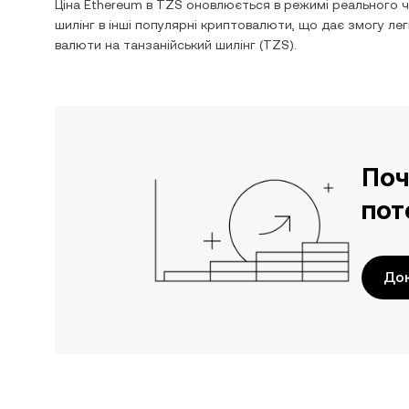
Ціна
Ethereum
в
TZS
оновлюється в режимі реального ч
шилінг
в інші популярні криптовалюти, що дає змогу ле
валюти на
танзанійський шилінг
(
TZS
).
Поч
пот
До