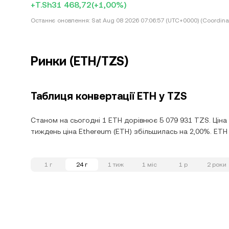
+T.Sh31 468,72
(+1,00%)
Останнє оновлення:
Sat Aug 08 2026 07:06:57 (UTC+0000) (Coordina
Ринки (ETH/TZS)
Таблиця конвертації ETH у TZS
Станом на сьогодні 1 ETH дорівнює 5 079 931 TZS. Ціна 
тиждень ціна Ethereum (ETH) збільшилась на 2,00%. ETH у
1 г
24 г
1 тиж
1 міс
1 р
2 роки