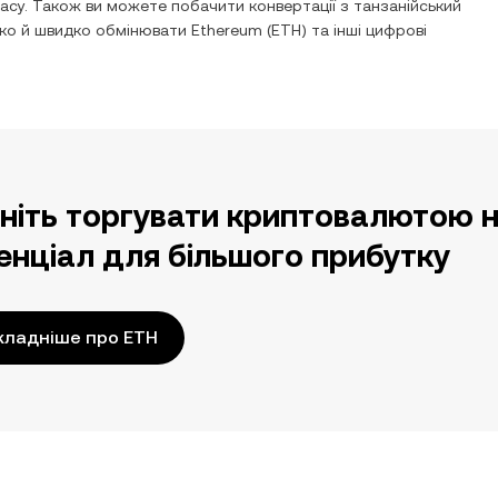
асу. Також ви можете побачити конвертації з
танзанійський
гко й швидко обмінювати
Ethereum
(
ETH
) та інші цифрові
ніть торгувати криптовалютою н
енціал для більшого прибутку
кладніше про ETH