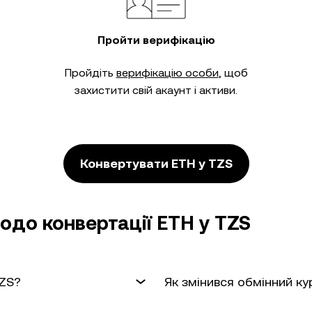
Пройти верифікацію
Пройдіть
верифікацію особи
, щоб
захистити свій акаунт і активи.
Конвертувати ETH у TZS
одо конвертації ETH у TZS
TZS?
Як змінився обмінний ку