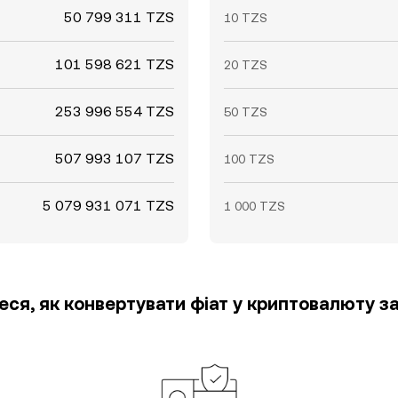
50 799 311 TZS
10 TZS
101 598 621 TZS
20 TZS
253 996 554 TZS
50 TZS
507 993 107 TZS
100 TZS
5 079 931 071 TZS
1 000 TZS
еся, як конвертувати фіат у криптовалюту за