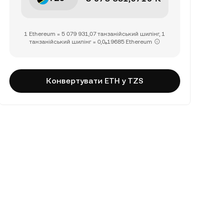
1 Ethereum = 5 079 931,07 танзанійський шилінг, 1
танзанійський шилінг = 0,0₆19685 Ethereum
Конвертувати ETH у TZS