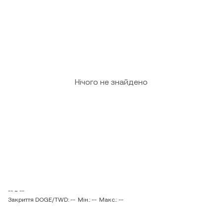
Нічого не знайдено
-- ~ --
Закриття DOGE/TWD: --
Мін.: --
Макс.: --