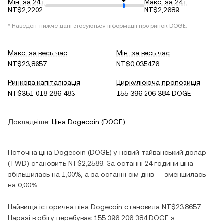
Мін. за 24 г
Макс. за 24 г
NT$2,2202
NT$2,2689
* Наведені нижче дані стосуються інформації про ринок
DOGE
.
Макс. за весь час
Мін. за весь час
NT$23,8657
NT$0,035476
Ринкова капіталізація
Циркулююча пропозиція
NT$351 018 286 483
155 396 206 384 DOGE
Докладніше:
Ціна
Dogecoin
(
DOGE
)
Поточна ціна
Dogecoin
(
DOGE
) у
новий тайванський долар
(
TWD
) становить
NT$2,2589
. За останні 24 години ціна
збільшилась
на
1,00%
, а за останні сім днів —
зменшилась
на
0,00%
.
Найвища історична ціна
Dogecoin
становила
NT$23,8657
.
Наразі в обігу перебуває
155 396 206 384 DOGE
з