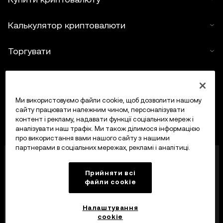
Калькулятор криптовалюти
Торгувати
Ми використовуємо файли cookie, щоб дозволити нашому
сайту працювати належним чином, персоналізувати
контент і рекламу, надавати функції соціальних мереж і
аналізувати наш трафік. Ми також ділимося інформацією
про використання вами нашого сайту з нашими
партнерами в соціальних мережах, рекламі і аналітиці.
OKX Europe Limited, що працює під торговою
назвою OKX, тепер є криптоактивною торгівельною
Прийняти всі
платформою, авторизованою Управлінням
файли сookie
фінансових послуг Мальти (MFSA) як постачальник
криптоактивних послуг відповідно до статті 28
Закону про криптоактиви (розділ 647
Налаштування
Законодавства Мальти).
cookie