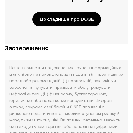
Докладніше про DOGE
Застереження
Це повідомлення надіслано виключно в інформаційних
цілях. Воно не призначене для надання (i) інвестиційних
порад або рекомендацій; (ii) пропозицій, закликів чи
заохочення купувати, продавати або утримувати
цифрові активи; (iii) фінансових, бухгалтерських,
юридичних або податкових консультацій. Цифрові
активи, зокрема стейблкоїни й NFT пов’язані з
ринковою волатильністю, високим ступенем ризику й
можуть знизитись у ціні. Ви повинні ретельно зважити,
чи підходить вам торгівля або володіння цифровими