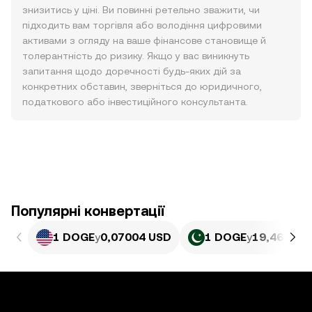
знизитись у ціні. Ви повинні ретельно зважити, чи
підходить вам торгівля або володіння цифровими
активами з огляду на ваше фінансове становище й
толерантність до ризику. Якщо у вас виникнуть
запитання щодо доречності будь-яких дій за
конкретних обставин, зверніться до юридичного,
податкового або інвестиційного консультанта.
Популярні конвертації
1 DOGE
у
0,07004 USD
1 DOGE
у
19,46 PKR