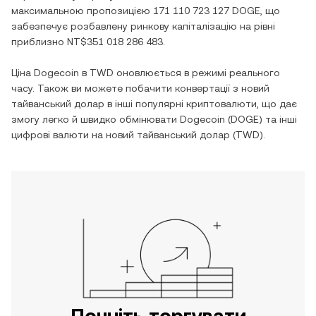
максимальною пропозицією
171 110 723 127 DOGE
, що
забезпечує розбавлену ринкову капіталізацію на рівні
приблизно
NT$351 018 286 483
.
Ціна
Dogecoin
в
TWD
оновлюється в режимі реального
часу. Також ви можете побачити конвертації з
новий
тайванський долар
в інші популярні криптовалюти, що дає
змогу легко й швидко обмінювати
Dogecoin
(
DOGE
) та інші
цифрові валюти на
новий тайванський долар
(
TWD
).