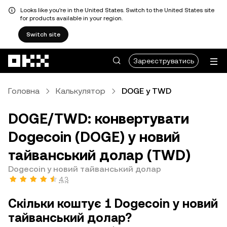
Looks like you're in the United States. Switch to the United States site
for products available in your region.
Switch site
Перейти до основного вмісту
Зареєструватись
Головна
Калькулятор
DOGE у TWD
DOGE/TWD: конвертувати
Dogecoin (DOGE) у новий
тайванський долар (TWD)
Dogecoin у новий тайванський долар
4,3
Скільки коштує 1 Dogecoin у новий
тайванський долар?