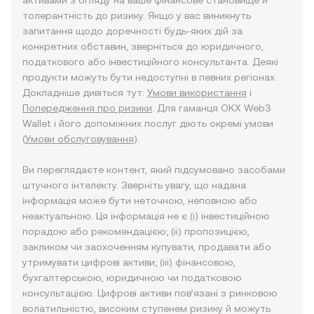
активами з огляду на ваше фінансове становище й
толерантність до ризику. Якщо у вас виникнуть
запитання щодо доречності будь-яких дій за
конкретних обставин, зверніться до юридичного,
податкового або інвестиційного консультанта. Деякі
продукти можуть бути недоступні в певних регіонах.
Докладніше дивіться тут:
Умови використання
і
Попередження про ризики
. Для гаманця OKX Web3
Wallet і його допоміжних послуг діють окремі умови
(
Умови обслуговування
).
Ви переглядаєте контент, який підсумовано засобами
штучного інтелекту. Зверніть увагу, що надана
інформація може бути неточною, неповною або
неактуальною. Ця інформація не є (i) інвестиційною
порадою або рекомендацією; (ii) пропозицією,
закликом чи заохоченням купувати, продавати або
утримувати цифрові активи; (iii) фінансовою,
бухгалтерською, юридичною чи податковою
консультацією. Цифрові активи пов’язані з ринковою
волатильністю, високим ступенем ризику й можуть