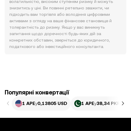
волатильністю, високим ступенем ризику й можуть
знизитись у ціні. Ви повинні ретельно зважити, чи
підходить вам торгівля або володіння цифровими
активами з огляду на ваше фінансове становище й
толерантність до ризику. Якщо у вас виникнуть
запитання щодо доречності будь-яких дій за
конкретних обставин, зверніться до юридичного,
податкового або інвестиційного консультанта.
Популярні конвертації
1 APE
у
0,13805 USD
1 APE
у
38,34 PKR