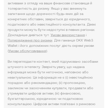
активами з огляду на ваше фінансове становище й
толерантність до ризику. Якщо у вас виникнуть
запитання щодо доречності будь-яких дій за
конкретних обставин, зверніться до юридичного,
податкового або інвестиційного консультанта. Деякі
продукти можуть бути недоступні в певних регіонах.
Докладніше дивіться тут:
Умови використання
і
Попередження про ризики
. Для гаманця OKX Web3
Wallet і його допоміжних послуг діють окремі умови
(
Умови обслуговування
).
Ви переглядаєте контент, який підсумовано засобами
штучного інтелекту. Зверніть увагу, що надана
інформація може бути неточною, неповною або
неактуальною. Ця інформація не є (i) інвестиційною
порадою або рекомендацією; (ii) пропозицією,
закликом чи заохоченням купувати, продавати або
утримувати цифрові активи; (iii) фінансовою,
бухгалтерською, юридичною чи податковою
консультацією. Цифрові активи пов’язані з ринковою