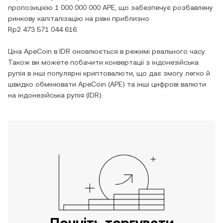
пропозицією
1 000 000 000 APE
, що забезпечує розбавлену
ринкову капіталізацію на рівні приблизно
Rp2 473 571 044 616
.
Ціна
ApeCoin
в
IDR
оновлюється в режимі реального часу.
Також ви можете побачити конвертації з
індонезійська
рупія
в інші популярні криптовалюти, що дає змогу легко й
швидко обмінювати
ApeCoin
(
APE
) та інші цифрові валюти
на
індонезійська рупія
(
IDR
).