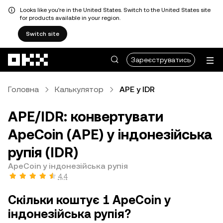
Looks like you're in the United States. Switch to the United States site
for products available in your region.
Switch site
Перейти до основного вмісту
Зареєструватись
Головна
Калькулятор
APE у IDR
APE/IDR: конвертувати
ApeCoin (APE) у індонезійська
рупія (IDR)
ApeCoin у індонезійська рупія
4,4
Скільки коштує 1 ApeCoin у
індонезійська рупія?