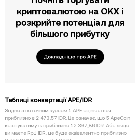
Почніть торгувати
криптовалютою на OKX і
розкрийте потенціал для
більшого прибутку
Докладніше про APE
Таблиці конвертації APE/IDR
Згідно з поточним курсом 1 APE оцінюється
приблизно в 2 473,57 IDR. Це означає, що 5 ApeCoin
коштуватимуть приблизно 12 367,86 IDR. Або якщо
ви маєте Rp1 IDR, це буде еквівалентно приблизно