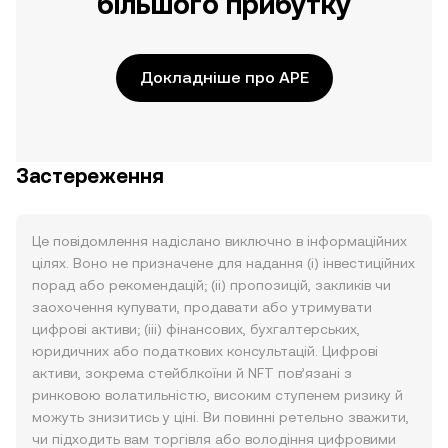
більшого прибутку
Докладніше про APE
Застереження
Це повідомлення надіслано виключно в інформаційних
цілях. Воно не призначене для надання (i) інвестиційних
порад або рекомендацій; (ii) пропозицій, закликів чи
заохочення купувати, продавати або утримувати
цифрові активи; (iii) фінансових, бухгалтерських,
юридичних або податкових консультацій. Цифрові
активи, зокрема стейблкоїни й NFT пов’язані з
ринковою волатильністю, високим ступенем ризику й
можуть знизитись у ціні. Ви повинні ретельно зважити,
чи підходить вам торгівля або володіння цифровими