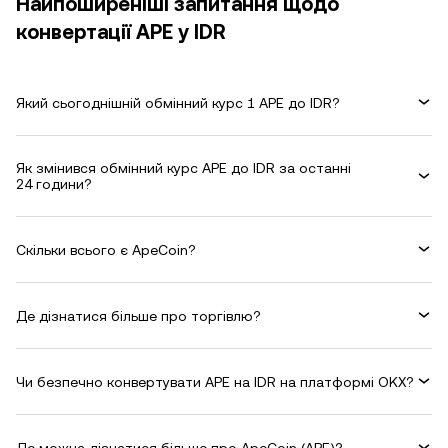
Найпоширеніші запитання щодо
конвертації APE у IDR
Який сьогоднішній обмінний курс 1 APE до IDR?
Як змінився обмінний курс APE до IDR за останні
24 години?
Скільки всього є ApeCoin?
Де дізнатися більше про торгівлю?
Чи безпечно конвертувати APE на IDR на платформі OKX?
Де можна дізнатися більше про ApeCoin (APE)?