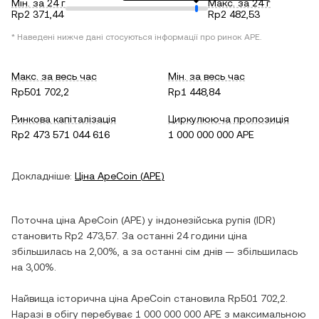
Мін. за 24 г
Макс. за 24 г
Rp2 371,44
Rp2 482,53
* Наведені нижче дані стосуються інформації про ринок
APE
.
Макс. за весь час
Мін. за весь час
Rp501 702,2
Rp1 448,84
Ринкова капіталізація
Циркулююча пропозиція
Rp2 473 571 044 616
1 000 000 000 APE
Докладніше:
Ціна
ApeCoin
(
APE
)
Поточна ціна
ApeCoin
(
APE
) у
індонезійська рупія
(
IDR
)
становить
Rp2 473,57
. За останні 24 години ціна
збільшилась
на
2,00%
, а за останні сім днів —
збільшилась
на
3,00%
.
Найвища історична ціна
ApeCoin
становила
Rp501 702,2
.
Наразі в обігу перебуває
1 000 000 000 APE
з максимальною