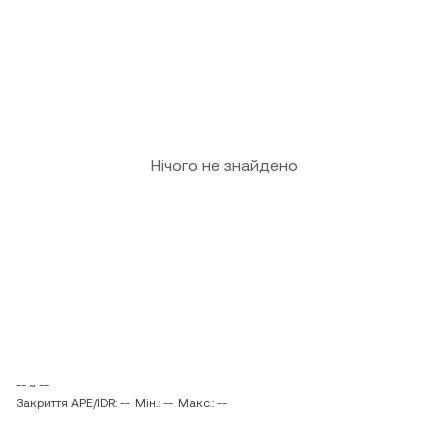
Нічого не знайдено
-- ~ --
Закриття APE/IDR: --
Мін.: --
Макс.: --