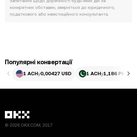
запитання щодо доречності будь-яких дій за
конкретних обставин, зверніться до юридичного,
податкового або інвестиційного консультанта.
Популярні конвертації
1 ACH
у
0,00427 USD
1 ACH
у
1,186 PKR
© 2026 OKX.COM, 2017