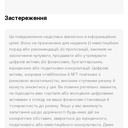
Застереження
Це повідомлення надіслано виключно в інформаційних
цілях. Воно не призначене для надання (i) інвестиційних
порад або рекомендацій; (ii) пропозицій, закликів чи
заохочення купувати, продавати або утримувати
цифрові активи; (iii) фінансових, бухгалтерських,
юридичних або податкових консультацій. Цифрові
активи, зокрема стейблкоїни й NFT пов’язані з
ринковою волатильністю, високим ступенем ризику й
можуть знизитись у ціні. Ви повинні ретельно зважити,
чи підходить вам торгівля або володіння цифровими
активами з огляду на ваше фінансове становище й
толерантність до ризику. Якщо у вас виникнуть
запитання щодо доречності будь-яких дій за
конкретних обставин, зверніться до юридичного,
податкового або інвестиційного консультанта. Деякі