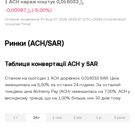
1 ACH наразі коштує ﷼0,016033
-﷼0,00087
(-5,00%)
Останнє оновлення:
Fri Aug 07 2026 16:52:47 (UTC+0000) (Coordinated
Universal Time)
Ринки (ACH/SAR)
Таблиця конвертації ACH у SAR
Станом на сьогодні 1 ACH дорівнює 0,016033 SAR. Ціна
зменшилась на 5,00% за останні 24 години. За останній
тиждень ціна Alchemy Pay (ACH) зменшилась на 7,00%. ACH у
висхідному тренді, що на 1,00% більше, ніж 30 днів тому.
1 г
24 г
1 тиж
1 міс
1 р
2 роки