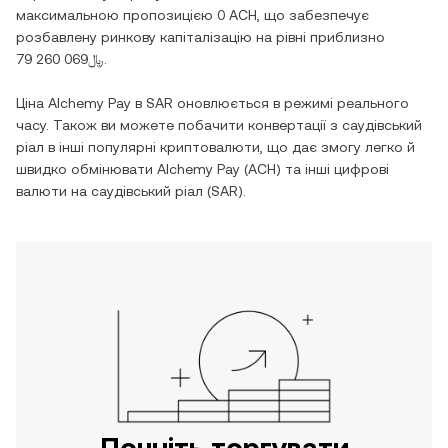
максимальною пропозицією
0 ACH
, що забезпечує
розбавлену ринкову капіталізацію на рівні приблизно
﷼79 260 069
.
Ціна
Alchemy Pay
в
SAR
оновлюється в режимі реального
часу. Також ви можете побачити конвертації з
саудівський
ріал
в інші популярні криптовалюти, що дає змогу легко й
швидко обмінювати
Alchemy Pay
(
ACH
) та інші цифрові
валюти на
саудівський ріал
(
SAR
).