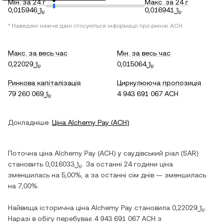
Мін. за 24 г
Макс. за 24 г
﷼0,016941
﷼0,015946
* Наведені нижче дані стосуються інформації про ринок
ACH
.
Макс. за весь час
Мін. за весь час
﷼0,015064
﷼0,22029
Ринкова капіталізація
Циркулююча пропозиція
﷼79 260 069
4 943 691 067 ACH
Докладніше:
Ціна
Alchemy Pay
(
ACH
)
Поточна ціна
Alchemy Pay
(
ACH
) у
саудівський ріал
(
SAR
)
становить
﷼0,016033
. За останні 24 години ціна
зменшилась
на
5,00%
, а за останні сім днів —
зменшилась
на
7,00%
.
Найвища історична ціна
Alchemy Pay
становила
﷼0,22029
.
Наразі в обігу перебуває
4 943 691 067 ACH
з