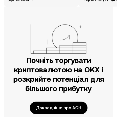
за допомогою застосунку OKX для
мобільних пристроїв або
безпосередньо на цьому вебсайті.
Почніть торгувати
криптовалютою на OKX і
розкрийте потенціал для
більшого прибутку
Докладніше про ACH