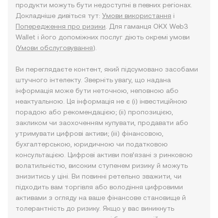
продукти можуть бути недоступні в певних регіонах.
Докладніше дивіться тут:
Умови використання
і
Попередження про ризики
. Для гаманця OKX Web3
Wallet і його допоміжних послуг діють окремі умови
(
Умови обслуговування
).
Ви переглядаєте контент, який підсумовано засобами
штучного інтелекту. Зверніть увагу, що надана
інформація може бути неточною, неповною або
неактуальною. Ця інформація не є (i) інвестиційною
порадою або рекомендацією; (ii) пропозицією,
закликом чи заохоченням купувати, продавати або
утримувати цифрові активи; (iii) фінансовою,
бухгалтерською, юридичною чи податковою
консультацією. Цифрові активи пов’язані з ринковою
волатильністю, високим ступенем ризику й можуть
знизитись у ціні. Ви повинні ретельно зважити, чи
підходить вам торгівля або володіння цифровими
активами з огляду на ваше фінансове становище й
толерантність до ризику. Якщо у вас виникнуть