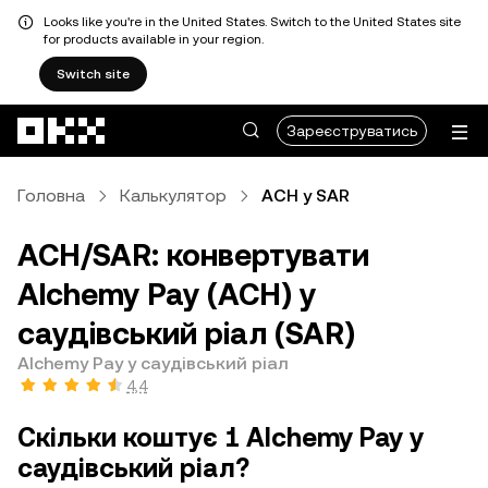
Looks like you're in the United States. Switch to the United States site
for products available in your region.
Switch site
Перейти до основного вмісту
Зареєструватись
Головна
Калькулятор
ACH у SAR
ACH/SAR: конвертувати
Alchemy Pay (ACH) у
саудівський ріал (SAR)
Alchemy Pay у саудівський ріал
4,4
Скільки коштує 1 Alchemy Pay у
саудівський ріал?