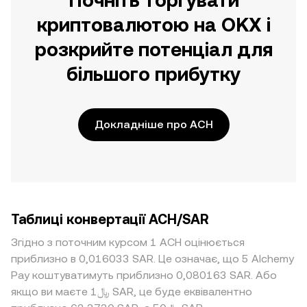
Почніть торгувати
криптовалютою на OKX і
розкрийте потенціал для
більшого прибутку
Докладніше про ACH
Таблиці конвертації ACH/SAR
Згідно з поточним курсом 1 ACH оцінюється
приблизно в 0,016033 SAR. Це означає, що 5 Alchemy
Pay коштуватимуть приблизно 0,080163 SAR. Або
якщо ви маєте ﷼1 SAR, це буде еквівалентно