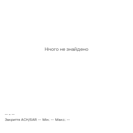
Нічого не знайдено
-- ~ --
Закриття ACH/SAR: --
Мін.: --
Макс.: --