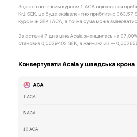
Згідно з поточним курсом 1 ACA оцінюється приб
Kr1 SEK, це буде еквівалентно приблизно 363,57 
курс між SEK і ACA, а точна сума може змінюватис
За останні 7 днів ціна Acala зменшилась на 97,00
становив 0,0029402 SEK, а найнижчий — 0,00265
Конвертувати Acala у шведська крона
ACA
1 ACA
5 ACA
10 ACA