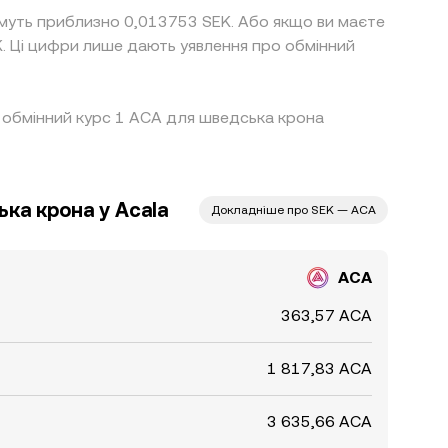
имуть приблизно 0,013753 SEK. Або якщо ви маєте
K. Ці цифри лише дають уявлення про обмінний
ий обмінний курс 1 ACA для шведська крона
ка крона у Acala
Докладніше про SEK — ACA
ACA
363,57 ACA
1 817,83 ACA
3 635,66 ACA