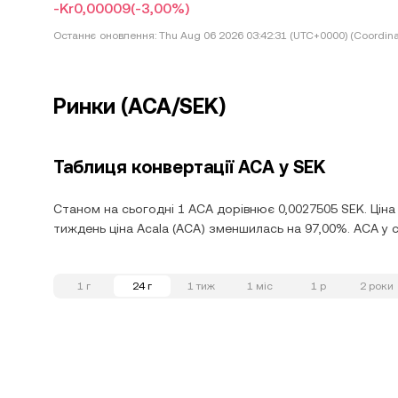
-Kr0,00009
(-3,00%)
Останнє оновлення:
Thu Aug 06 2026 03:42:31 (UTC+0000) (Coordina
Ринки (ACA/SEK)
Таблиця конвертації ACA у SEK
Станом на сьогодні 1 ACA дорівнює 0,0027505 SEK. Ціна
тиждень ціна Acala (ACA) зменшилась на 97,00%. ACA у с
1 г
24 г
1 тиж
1 міс
1 р
2 роки