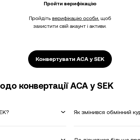
Пройти верифікацію
Пройдіть
верифікацію особи
, щоб
захистити свій акаунт і активи.
Конвертувати ACA у SEK
одо конвертації ACA у SEK
SEK?
Як змінився обмінний ку
Де дізнатися більше про