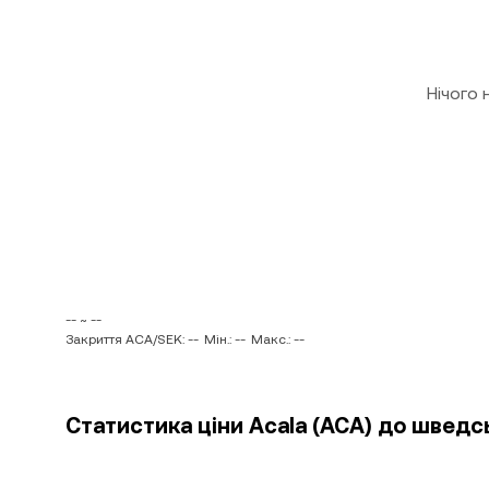
Нічого
-- ~ --
Закриття ACA/SEK: --
Мін.: --
Макс.: --
Статистика ціни Acala (ACA) до шведсь