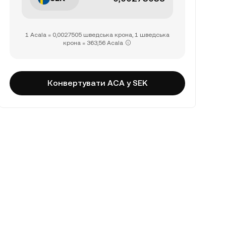
1 Acala = 0,0027505 шведська крона, 1 шведська
крона = 363,56 Acala
Конвертувати ACA у SEK