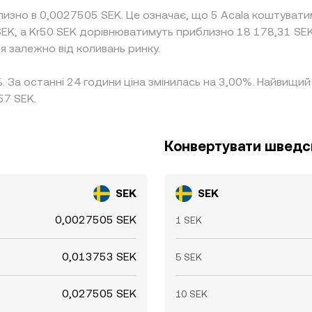
лизно в 0,0027505 SEK. Це означає, що 5 Acala коштуват
SEK, а Kr50 SEK дорівнюватимуть приблизно 18 178,31 SE
я залежно від коливань ринку.
%. За останні 24 години ціна змінилась на 3,00%. Найвищ
57 SEK.
Конвертувати шведсь
SEK
SEK
0,0027505 SEK
1 SEK
0,013753 SEK
5 SEK
0,027505 SEK
10 SEK