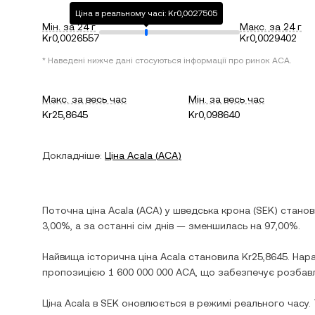
Ціна в реальному часі: Kr0,0027505
Мін. за 24 г
Макс. за 24 г
Kr0,0026557
Kr0,0029402
* Наведені нижче дані стосуються інформації про ринок
ACA
.
Макс. за весь час
Мін. за весь час
Kr25,8645
Kr0,098640
Докладніше:
Ціна
Acala
(
ACA
)
Поточна ціна
Acala
(
ACA
) у
шведська крона
(
SEK
) стано
3,00%
, а за останні сім днів —
зменшилась
на
97,00%
.
Найвища історична ціна
Acala
становила
Kr25,8645
. Нар
пропозицією
1 600 000 000 ACA
, що забезпечує розбавл
Ціна
Acala
в
SEK
оновлюється в режимі реального часу.