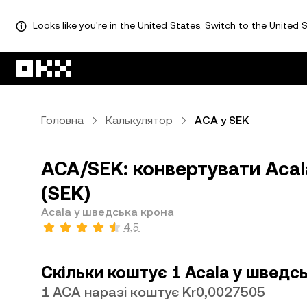
Looks like you're in the United States. Switch to the United S
Перейти до основного вмісту
Головна
Калькулятор
ACA у SEK
ACA/SEK: конвертувати Acal
(SEK)
Acala у шведська крона
4,5
Скільки коштує 1 Acala у шведс
1 ACA наразі коштує Kr0,0027505