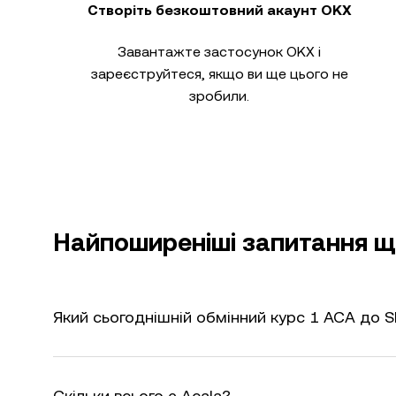
Створіть безкоштовний акаунт OKX
Завантажте застосунок OKX і
зареєструйтеся, якщо ви ще цього не
зробили.
Найпоширеніші запитання щ
Який сьогоднішній обмінний курс 1 ACA до 
Скільки всього є Acala?