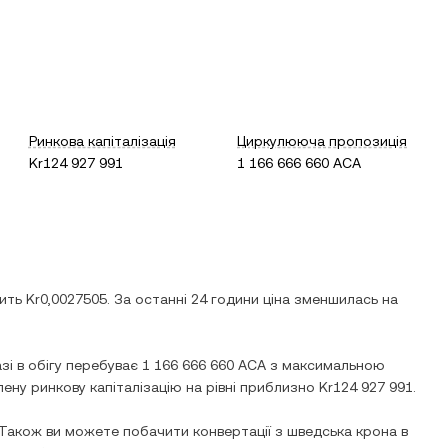
Ринкова капіталізація
Циркулююча пропозиція
Kr124 927 991
1 166 666 660 ACA
вить
Kr0,0027505
. За останні 24 години ціна
зменшилась
на
азі в обігу перебуває
1 166 666 660 ACA
з максимальною
ену ринкову капіталізацію на рівні приблизно
Kr124 927 991
.
 Також ви можете побачити конвертації з
шведська крона
в