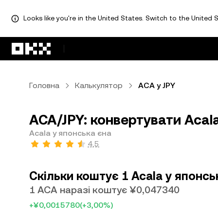
Looks like you're in the United States. Switch to the United S
Перейти до основного вмісту
Головна
Калькулятор
ACA у JPY
ACA/JPY: конвертувати Acala
Acala у японська єна
4,5
Скільки коштує 1 Acala у японсь
1 ACA наразі коштує ¥0,047340
+¥0,0015780
(+3,00%)