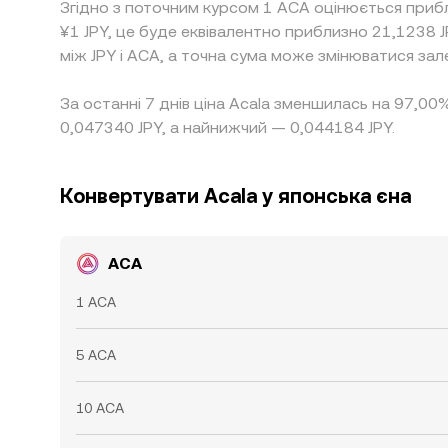
Згідно з поточним курсом 1 ACA оцінюється прибл
¥1 JPY, це буде еквівалентно приблизно 21,1238 
між JPY і ACA, а точна сума може змінюватися зал
За останні 7 днів ціна Acala зменшилась на 97,00
0,047340 JPY, а найнижчий — 0,044184 JPY.
Конвертувати Acala у японська єна
ACA
1 ACA
5 ACA
10 ACA