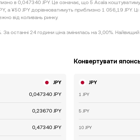
изно в 0,047340 JPY. Це означає, що 5 Acala коштуватим
JPY, а ¥50 JPY дорівнюватимуть приблизно 1 056,19 JPY. Ц
ежно від коливань ринку.
%. За останні 24 години ціна змінилась на 3,00%. Найвищи
Конвертувати японсь
JPY
JPY
0,047340 JPY
1 JPY
0,23670 JPY
5 JPY
0,47340 JPY
10 JPY