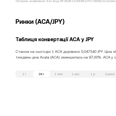
Останнє оновлення:
Sun Aug 09 2026 10:34:08 (UTC+0000) (Coordina
Ринки (ACA/JPY)
Таблиця конвертації ACA у JPY
Станом на сьогодні 1 ACA дорівнює 0,047340 JPY. Ціна з
тиждень ціна Acala (ACA) зменшилась на 97,00%. ACA у с
1 г
24 г
1 тиж
1 міс
1 р
2 роки