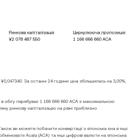
Ринкова капіталізація
Циркулююча пропозиція
¥2 078 487 550
1 166 666 660 ACA
ь
¥0,047340
. За останні 24 години ціна
збільшилась
на
3,00%
,
і в обігу перебуває
1 166 666 660 ACA
з максимальною
ену ринкову капіталізацію на рівні приблизно
Також ви можете побачити конвертації з
японська єна
в інші
о обмінювати
Acala
(
ACA
) та інші цифрові валюти на
японська