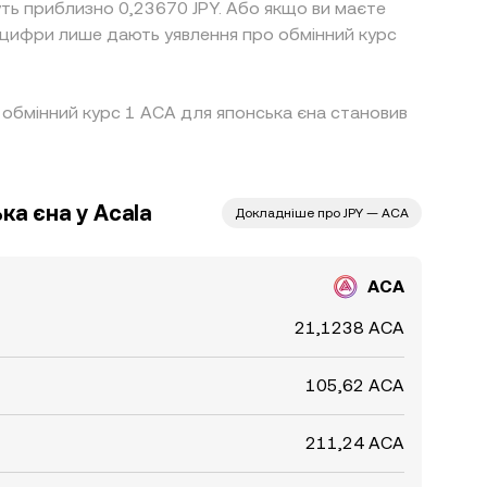
уть приблизно 0,23670 JPY. Або якщо ви маєте
і цифри лише дають уявлення про обмінний курс
й обмінний курс 1 ACA для японська єна становив
ка єна у Acala
Докладніше про JPY — ACA
ACA
21,1238 ACA
105,62 ACA
211,24 ACA