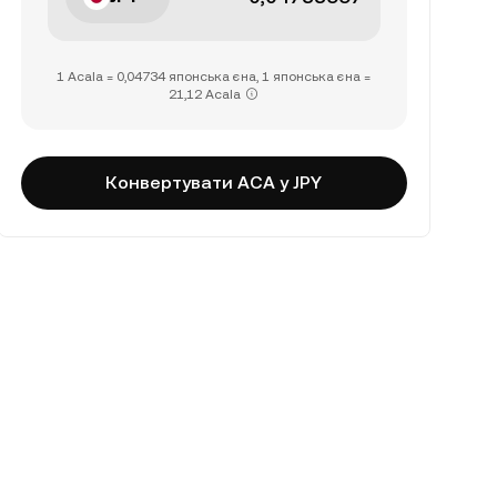
1 Acala = 0,04734 японська єна, 1 японська єна =
21,12 Acala
Конвертувати ACA у JPY