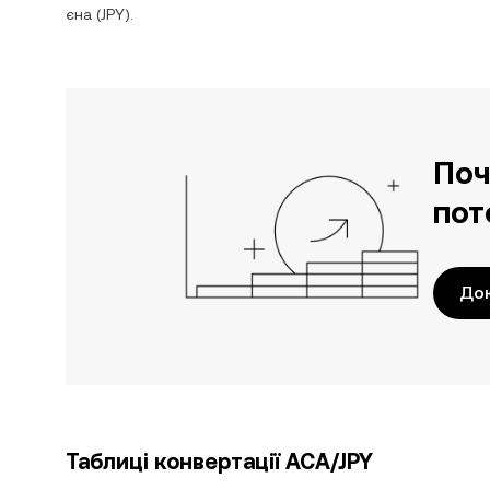
єна
(
JPY
).
Поч
пот
До
Таблиці конвертації ACA/JPY