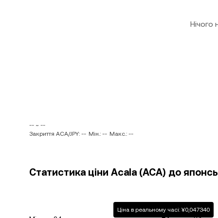
Нічого
-- ~ --
Закриття ACA/JPY: --
Мін.: --
Макс.: --
Статистика ціни Acala (ACA) до японсь
Ціна в реальному часі: ¥0,047340