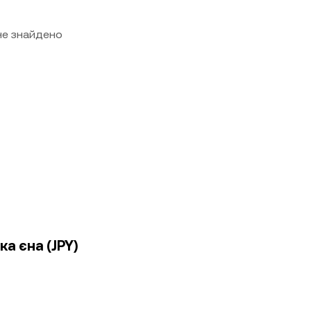
 не знайдено
ка єна (JPY)