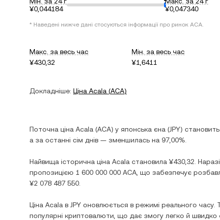
Мін. за 24 г
Макс. за 24 г
¥0,044184
¥0,047340
* Наведені нижче дані стосуються інформації про ринок
ACA
.
Макс. за весь час
Мін. за весь час
¥430,32
¥1,6411
Докладніше:
Ціна
Acala
(
ACA
)
Поточна ціна
Acala
(
ACA
) у
японська єна
(
JPY
) становит
а за останні сім днів —
зменшилась
на
97,00%
.
Найвища історична ціна
Acala
становила
¥430,32
. Нараз
пропозицією
1 600 000 000 ACA
, що забезпечує розбавл
¥2 078 487 550
.
Ціна
Acala
в
JPY
оновлюється в режимі реального часу. 
популярні криптовалюти, що дає змогу легко й швидк