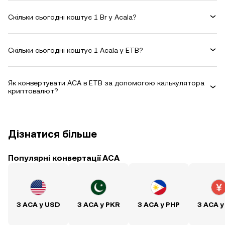
Скільки сьогодні коштує 1 Br у Acala?
Скільки сьогодні коштує 1 Acala у ETB?
Як конвертувати ACA в ETB за допомогою калькулятора
криптовалют?
Дізнатися більше
Популярні конвертації ACA
З ACA у USD
З ACA у PKR
З ACA у PHP
З ACA у