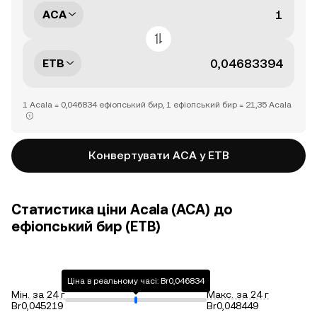
ACA
ETB
1 Acala = 0,046834 ефіопський бир, 1 ефіопський бир = 21,35 Acala
Конвертувати ACA у ETB
Статистика ціни Acala (ACA) до
ефіопський бир (ETB)
Ціна в реальному часі: Br0,046834
Мін. за 24 г
Макс. за 24 г
Br0,045219
Br0,048449