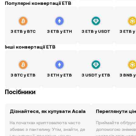
Популярні конвертації ETB
З ETB у BTC
З ETB у ETH
З ETB у USDT
З ETB у
Інші конвертації ETB
З BTC у ETB
З ETH у ETB
З USDT у ETB
З BNB у
Посібники
Дізнайтеся, як купувати Acala
Переглянути цін
На початках криптовалюта часто
Приймайте обґрунт
збиває з пантелику. Утім, знайти, де
допомогою знімків 