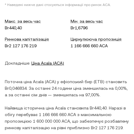
* Наведені нижче дані стосуються інформації про ринок
ACA
.
Макс. за весь час
Мін. за весь час
Br440,40
Br1,6796
Ринкова капіталізація
Циркулююча пропозиція
Br2 127 176 219
1 166 666 660 ACA
Докладніше:
Ціна
Acala
(
ACA
)
Поточна ціна
Acala
(
ACA
) у
ефіопський бир
(
ETB
) становить
Br0,046834
. За останні 24 години ціна
зменшилась
на
0,00%
,
а за останні сім днів —
зменшилась
на
97,00%
.
Найвища історична ціна
Acala
становила
Br440,40
. Наразі в
обігу перебуває
1 166 666 660 ACA
з максимальною
пропозицією
1 600 000 000 ACA
, що забезпечує розбавлену
ринкову капіталізацію на рівні приблизно
Br2 127 176 219
.