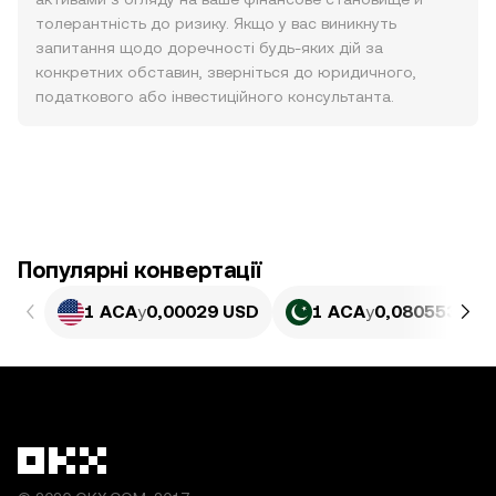
толерантність до ризику. Якщо у вас виникнуть
запитання щодо доречності будь-яких дій за
конкретних обставин, зверніться до юридичного,
податкового або інвестиційного консультанта.
Популярні конвертації
1 ACA
у
0,00029 USD
1 ACA
у
0,080553 PKR