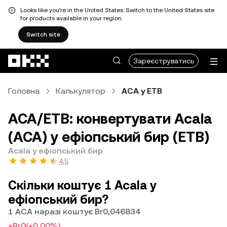
Looks like you're in the United States. Switch to the United States site
for products available in your region.
Switch site
Перейти до основного вмісту
Зареєструватись
Головна
Калькулятор
ACA у ETB
ACA/ETB: конвертувати Acala
(ACA) у ефіопський бир (ETB)
Acala у ефіопський бир
4,5
Скільки коштує 1 Acala у
ефіопський бир?
1 ACA наразі коштує Br0,046834
+Br0
(+0,00%)