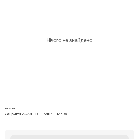
Нічого не знайдено
-- ~ --
Закриття ACA/ETB: --
Мін.: --
Макс.: --