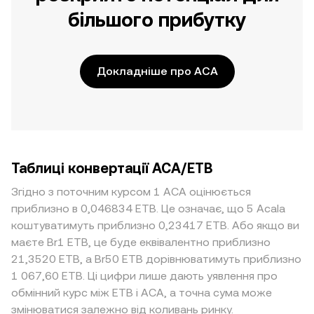
більшого прибутку
Докладніше про ACA
Таблиці конвертації ACA/ETB
Згідно з поточним курсом 1 ACA оцінюється
приблизно в 0,046834 ETB. Це означає, що 5 Acala
коштуватимуть приблизно 0,23417 ETB. Або якщо ви
маєте Br1 ETB, це буде еквівалентно приблизно
21,3520 ETB, а Br50 ETB дорівнюватимуть приблизно
1 067,60 ETB. Ці цифри лише дають уявлення про
обмінний курс між ETB і ACA, а точна сума може
змінюватися залежно від коливань ринку.