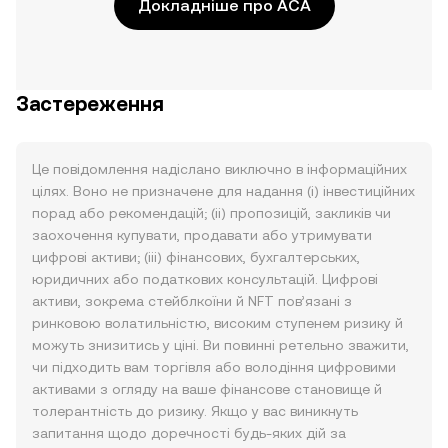
Докладніше про ACA
Застереження
Це повідомлення надіслано виключно в інформаційних
цілях. Воно не призначене для надання (i) інвестиційних
порад або рекомендацій; (ii) пропозицій, закликів чи
заохочення купувати, продавати або утримувати
цифрові активи; (iii) фінансових, бухгалтерських,
юридичних або податкових консультацій. Цифрові
активи, зокрема стейблкоїни й NFT пов’язані з
ринковою волатильністю, високим ступенем ризику й
можуть знизитись у ціні. Ви повинні ретельно зважити,
чи підходить вам торгівля або володіння цифровими
активами з огляду на ваше фінансове становище й
толерантність до ризику. Якщо у вас виникнуть
запитання щодо доречності будь-яких дій за