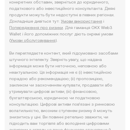
конкретних обставин, зверніться до юридичного,
податкового або інвестиційного консультанта. Деякі
продукти можуть бути недоступні в певних регіонах.
Докладніше дивіться тут:
Умови використання
і
Попередження про ризики
. Для гаманця OKX Web3
Wallet і його допоміжних послуг діють окремі умови
(
Умови обслуговування
).
Ви переглядаєте контент, який підсумовано засобами
штучного інтелекту. Зверніть увагу, що надана
інформація може бути неточною, неповною або
неактуальною. Ця інформація не є (i) інвестиційною
порадою або рекомендацією; (ii) пропозицією,
закликом чи заохоченням купувати, продавати або
утримувати цифрові активи; (iii) фінансовою,
бухгалтерською, юридичною чи податковою
консультацією. Цифрові активи пов’язані з ринковою
волатильністю, високим ступенем ризику й можуть
знизитись у ціні. Ви повинні ретельно зважити, чи
підходить вам торгівля або володіння цифровими
активами з огляду на ваше фінансове становище й