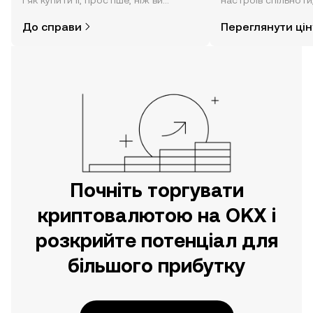
і як купити її, простіше, ніж ви
настроїв спільноти
думаєте. Розпочніть свою подорож
режимі реального 
До справи
Переглянути цін
за допомогою застосунку OKX для
мобільних пристроїв або
безпосередньо на цьому вебсайті.
Почніть торгувати
криптовалютою на OKX і
розкрийте потенціал для
більшого прибутку