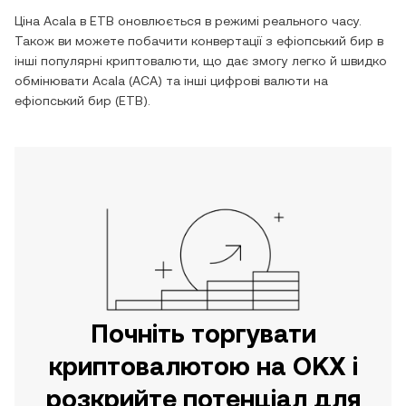
Ціна
Acala
в
ETB
оновлюється в режимі реального часу.
Також ви можете побачити конвертації з
ефіопський бир
в
інші популярні криптовалюти, що дає змогу легко й швидко
обмінювати
Acala
(
ACA
) та інші цифрові валюти на
ефіопський бир
(
ETB
).
Почніть торгувати
криптовалютою на OKX і
розкрийте потенціал для