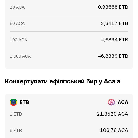
0,93668 ETB
20 ACA
2,3417 ETB
50 ACA
4,6834 ETB
100 ACA
46,8339 ETB
1 000 ACA
Конвертувати ефіопський бир у Acala
ETB
ACA
21,3520 ACA
1 ETB
106,76 ACA
5 ETB