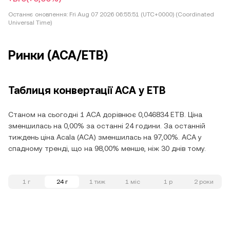
Останнє оновлення:
Fri Aug 07 2026 06:55:51 (UTC+0000) (Coordinated
Universal Time)
Ринки (ACA/ETB)
Таблиця конвертації ACA у ETB
Станом на сьогодні 1 ACA дорівнює 0,046834 ETB. Ціна
зменшилась на 0,00% за останні 24 години. За останній
тиждень ціна Acala (ACA) зменшилась на 97,00%. ACA у
спадному тренді, що на 98,00% менше, ніж 30 днів тому.
1 г
24 г
1 тиж
1 міс
1 р
2 роки