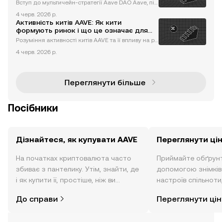
майбутнє
Вступ до мультичейн-стратегії Aave DAO Aave, піо
нер у сфері децентралізованих фінансів (DeFi), по
4 черв. 2026 р.
стійно розширює межі інновацій у криптовалютно
Активність китів AAVE: Як кити
му просторі. Працюючи в рамках структури децен
формують ринок і що це означає для
тралізовано
інвесторів
Розуміння активності китів AAVE та її впливу на ри
нок AAVE, провідний протокол децентралізовани
4 черв. 2026 р.
х фінансів (DeFi), став центром значної активності
китів. Кити — великі власники токенів AAVE — віді
грают
Переглянути більше
Посібники
Дізнайтеся, як купувати AAVE
Переглянути ці
На початках криптовалюта часто
Приймайте обґрунт
збиває з пантелику. Утім, знайти, де
допомогою знімків 
і як купити її, простіше, ніж ви
настроїв спільноти
думаєте. Розпочніть свою подорож
режимі реального 
До справи
Переглянути цін
за допомогою застосунку OKX для
мобільних пристроїв або