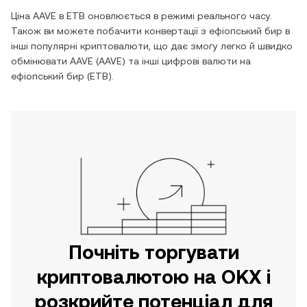
Ціна
AAVE
в
ETB
оновлюється в режимі реального часу.
Також ви можете побачити конвертації з
ефіопський бир
в
інші популярні криптовалюти, що дає змогу легко й швидко
обмінювати
AAVE
(
AAVE
) та інші цифрові валюти на
ефіопський бир
(
ETB
).
Почніть торгувати
криптовалютою на OKX і
розкрийте потенціал для