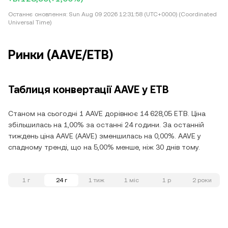
Останнє оновлення:
Sun Aug 09 2026 12:31:58 (UTC+0000) (Coordinated
Universal Time)
Ринки (AAVE/ETB)
Таблиця конвертації AAVE у ETB
Станом на сьогодні 1 AAVE дорівнює 14 628,05 ETB. Ціна
збільшилась на 1,00% за останні 24 години. За останній
тиждень ціна AAVE (AAVE) зменшилась на 0,00%. AAVE у
спадному тренді, що на 5,00% менше, ніж 30 днів тому.
1 г
24 г
1 тиж
1 міс
1 р
2 роки