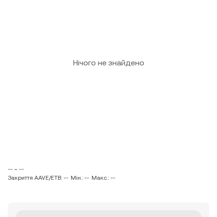
Нічого не знайдено
-- ~ --
Закриття AAVE/ETB: --
Мін.: --
Макс.: --