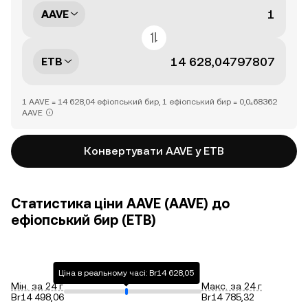
AAVE
ETB
1 AAVE = 14 628,04 ефіопський бир, 1 ефіопський бир = 0,0₄68362
AAVE
Конвертувати AAVE у ETB
Статистика ціни AAVE (AAVE) до
ефіопський бир (ETB)
Ціна в реальному часі: Br14 628,05
Мін. за 24 г
Макс. за 24 г
Br14 498,06
Br14 785,32