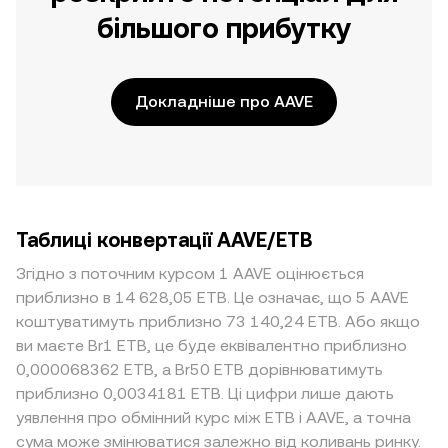
більшого прибутку
Докладніше про AAVE
Таблиці конвертації AAVE/ETB
Згідно з поточним курсом 1 AAVE оцінюється
приблизно в 14 628,05 ETB. Це означає, що 5 AAVE
коштуватимуть приблизно 73 140,24 ETB. Або якщо
ви маєте Br1 ETB, це буде еквівалентно приблизно
0,000068362 ETB, а Br50 ETB дорівнюватимуть
приблизно 0,0034181 ETB. Ці цифри лише дають
уявлення про обмінний курс між ETB і AAVE, а точна
сума може змінюватися залежно від коливань ринку.