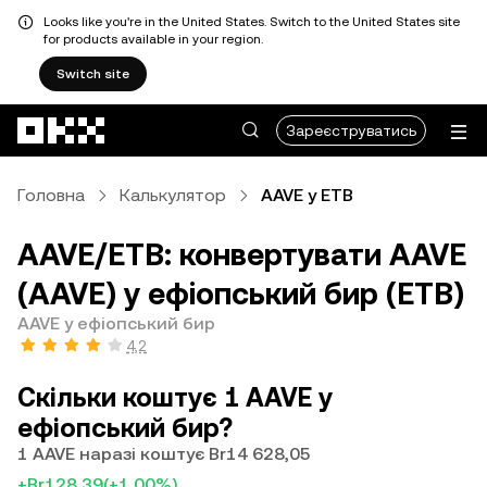
Looks like you're in the United States. Switch to the United States site
for products available in your region.
Switch site
Перейти до основного вмісту
Зареєструватись
Головна
Калькулятор
AAVE у ETB
AAVE/ETB: конвертувати AAVE
(AAVE) у ефіопський бир (ETB)
AAVE у ефіопський бир
4,2
Скільки коштує 1 AAVE у
ефіопський бир?
1 AAVE наразі коштує Br14 628,05
+Br128,39
(+1,00%)