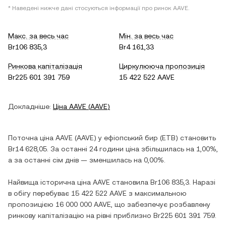
* Наведені нижче дані стосуються інформації про ринок
AAVE
.
Макс. за весь час
Мін. за весь час
Br106 835,3
Br4 161,33
Ринкова капіталізація
Циркулююча пропозиція
Br225 601 391 759
15 422 522 AAVE
Докладніше:
Ціна
AAVE
(
AAVE
)
Поточна ціна
AAVE
(
AAVE
) у
ефіопський бир
(
ETB
) становить
Br14 628,05
. За останні 24 години ціна
збільшилась
на
1,00%
,
а за останні сім днів —
зменшилась
на
0,00%
.
Найвища історична ціна
AAVE
становила
Br106 835,3
. Наразі
в обігу перебуває
15 422 522 AAVE
з максимальною
пропозицією
16 000 000 AAVE
, що забезпечує розбавлену
ринкову капіталізацію на рівні приблизно
Br225 601 391 759
.