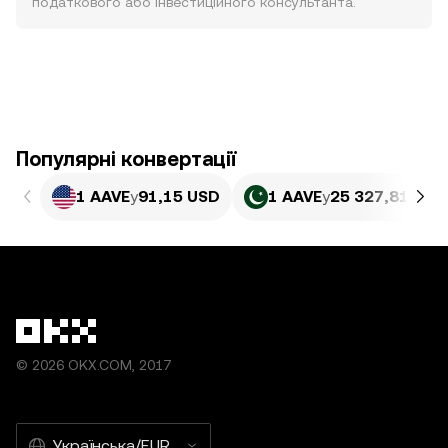
податкового або інвестиційного консультанта.
Популярні конвертації
1 AAVE
у
91,15 USD
1 AAVE
у
25 327,81 PKR
© 2026 OKX.COM, 2017
Українська/EUR