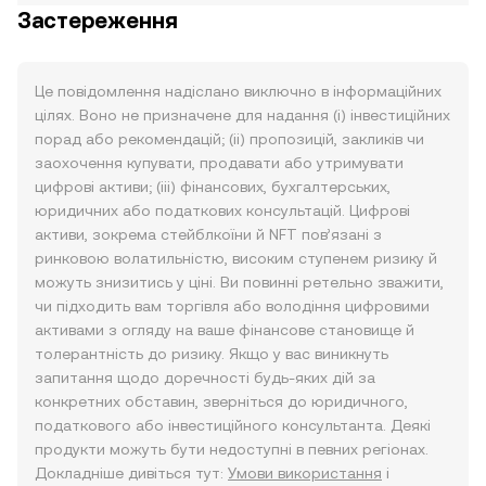
Застереження
Це повідомлення надіслано виключно в інформаційних
цілях. Воно не призначене для надання (i) інвестиційних
порад або рекомендацій; (ii) пропозицій, закликів чи
заохочення купувати, продавати або утримувати
цифрові активи; (iii) фінансових, бухгалтерських,
юридичних або податкових консультацій. Цифрові
активи, зокрема стейблкоїни й NFT пов’язані з
ринковою волатильністю, високим ступенем ризику й
можуть знизитись у ціні. Ви повинні ретельно зважити,
чи підходить вам торгівля або володіння цифровими
активами з огляду на ваше фінансове становище й
толерантність до ризику. Якщо у вас виникнуть
запитання щодо доречності будь-яких дій за
конкретних обставин, зверніться до юридичного,
податкового або інвестиційного консультанта. Деякі
продукти можуть бути недоступні в певних регіонах.
Докладніше дивіться тут:
Умови використання
і