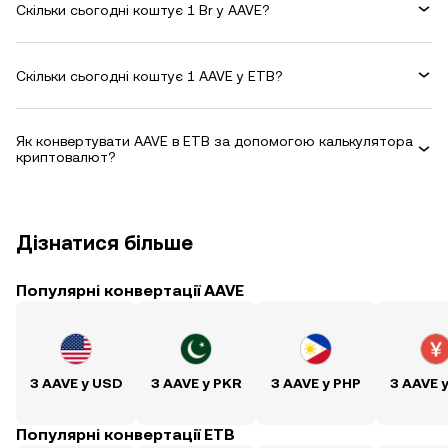
Скільки сьогодні коштує 1 Br у AAVE?
Скільки сьогодні коштує 1 AAVE у ETB?
Як конвертувати AAVE в ETB за допомогою калькулятора
криптовалют?
Дізнатися більше
Популярні конвертації AAVE
З AAVE у USD
З AAVE у PKR
З AAVE у PHP
З AAVE 
Популярні конвертації ETB