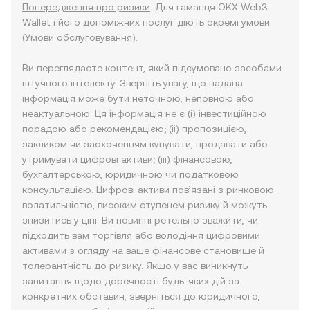
Попередження про ризики
. Для гаманця OKX Web3
Wallet і його допоміжних послуг діють окремі умови
(
Умови обслуговування
).
Ви переглядаєте контент, який підсумовано засобами
штучного інтелекту. Зверніть увагу, що надана
інформація може бути неточною, неповною або
неактуальною. Ця інформація не є (i) інвестиційною
порадою або рекомендацією; (ii) пропозицією,
закликом чи заохоченням купувати, продавати або
утримувати цифрові активи; (iii) фінансовою,
бухгалтерською, юридичною чи податковою
консультацією. Цифрові активи пов’язані з ринковою
волатильністю, високим ступенем ризику й можуть
знизитись у ціні. Ви повинні ретельно зважити, чи
підходить вам торгівля або володіння цифровими
активами з огляду на ваше фінансове становище й
толерантність до ризику. Якщо у вас виникнуть
запитання щодо доречності будь-яких дій за
конкретних обставин, зверніться до юридичного,