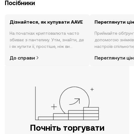
Посібники
Дізнайтеся, як купувати AAVE
Переглянути ці
На початках криптовалюта часто
Приймайте обґрунт
збиває з пантелику. Утім, знайти, де
допомогою знімків 
і як купити її, простіше, ніж ви
настроїв спільноти
думаєте. Розпочніть свою подорож
режимі реального 
До справи
Переглянути цін
за допомогою застосунку OKX для
мобільних пристроїв або
безпосередньо на цьому вебсайті.
Почніть торгувати