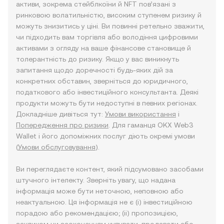
активи, зокрема стейблкоїни й NFT пов’язані з
ринковою волатильністю, високим ступенем ризику й
можуть знизитись у ціні. Ви повинні ретельно зважити,
чи підходить вам торгівля або володіння цифровими
активами з огляду на ваше фінансове становище й
толерантність до ризику. Якщо у вас виникнуть
запитання щодо доречності будь-яких дій за
конкретних обставин, зверніться до юридичного,
податкового або інвестиційного консультанта. Деякі
продукти можуть бути недоступні в певних регіонах.
Докладніше дивіться тут:
Умови використання
і
Попередження про ризики
. Для гаманця OKX Web3
Wallet і його допоміжних послуг діють окремі умови
(
Умови обслуговування
).
Ви переглядаєте контент, який підсумовано засобами
штучного інтелекту. Зверніть увагу, що надана
інформація може бути неточною, неповною або
неактуальною. Ця інформація не є (i) інвестиційною
порадою або рекомендацією; (ii) пропозицією,