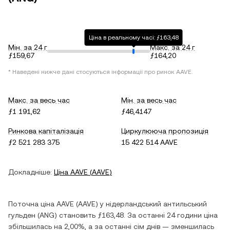
Ціна в реальному часі: ƒ163,48
Мін. за 24 г
Макс. за 24 г
ƒ159,67
ƒ164,20
* Наведені нижче дані стосуються інформації про ринок
AAVE
.
Макс. за весь час
Мін. за весь час
ƒ1 191,62
ƒ46,4147
Ринкова капіталізація
Циркулююча пропозиція
ƒ2 521 283 375
15 422 514 AAVE
Докладніше:
Ціна
AAVE
(
AAVE
)
Поточна ціна
AAVE
(
AAVE
) у
нідерландський антильський
гульден
(
ANG
) становить
ƒ163,48
. За останні 24 години ціна
збільшилась
на
2,00%
, а за останні сім днів —
зменшилась