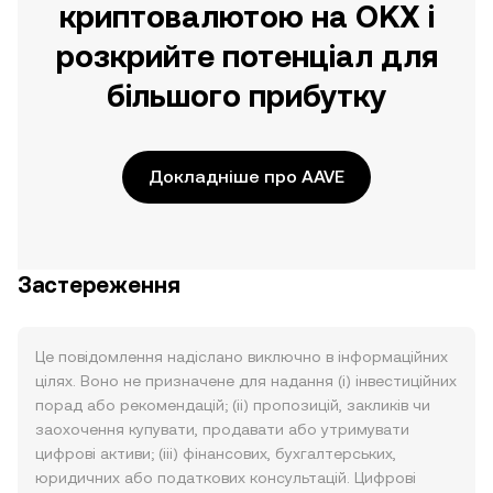
криптовалютою на OKX і
розкрийте потенціал для
більшого прибутку
Докладніше про AAVE
Застереження
Це повідомлення надіслано виключно в інформаційних
цілях. Воно не призначене для надання (i) інвестиційних
порад або рекомендацій; (ii) пропозицій, закликів чи
заохочення купувати, продавати або утримувати
цифрові активи; (iii) фінансових, бухгалтерських,
юридичних або податкових консультацій. Цифрові