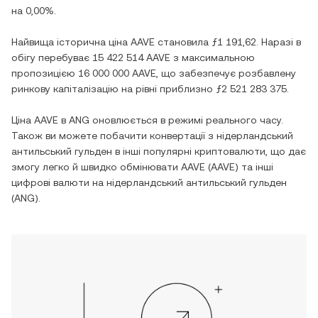
на
0,00%
.
Найвища історична ціна
AAVE
становила
ƒ1 191,62
. Наразі в
обігу перебуває
15 422 514 AAVE
з максимальною
пропозицією
16 000 000 AAVE
, що забезпечує розбавлену
ринкову капіталізацію на рівні приблизно
ƒ2 521 283 375
.
Ціна
AAVE
в
ANG
оновлюється в режимі реального часу.
Також ви можете побачити конвертації з
нідерландський
антильський гульден
в інші популярні криптовалюти, що дає
змогу легко й швидко обмінювати
AAVE
(
AAVE
) та інші
цифрові валюти на
нідерландський антильський гульден
(
ANG
).