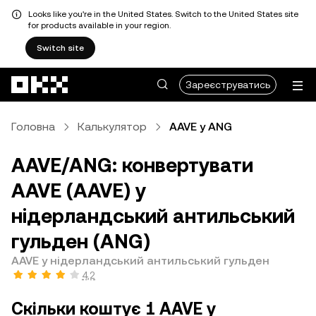
Looks like you're in the United States. Switch to the United States site
for products available in your region.
Switch site
Перейти до основного вмісту
Зареєструватись
Головна
Калькулятор
AAVE у ANG
AAVE/ANG: конвертувати
AAVE (AAVE) у
нідерландський антильський
гульден (ANG)
AAVE у нідерландський антильський гульден
4,2
Скільки коштує 1 AAVE у