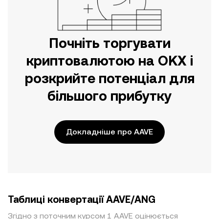
Почніть торгувати
криптовалютою на OKX і
розкрийте потенціал для
більшого прибутку
Докладніше про AAVE
Таблиці конвертації AAVE/ANG
Згідно з поточним курсом 1 AAVE оцінюється