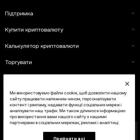
Підтримка
Купити криптовалюту
Калькулятор криптовалюти
Торгувати
Ми використовуємо файли cookie, щоб дозволити нашому
сайту працювати належним чином, персоналізувати
контент і рекламу, надавати функції соціальних мереж і
аналізувати наш трафік. Ми також ділимося інформацією
про використання вами нашого сайту з нашими
партнерами в соціальних мережах, рекламі і аналітиці.
OKX Europe Limited, що працює під торговою
назвою OKX, тепер є криптоактивною торгівельною
Прийняти всі
платформою, авторизованою Управлінням