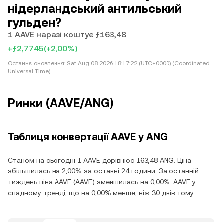
нідерландський антильський
гульден?
1 AAVE наразі коштує ƒ163,48
+ƒ2,7745
(+2,00%)
Останнє оновлення:
Sat Aug 08 2026 18:17:22 (UTC+0000) (Coordinated
Universal Time)
Ринки (AAVE/ANG)
Таблиця конвертації AAVE у ANG
Станом на сьогодні 1 AAVE дорівнює 163,48 ANG. Ціна
збільшилась на 2,00% за останні 24 години. За останній
тиждень ціна AAVE (AAVE) зменшилась на 0,00%. AAVE у
спадному тренді, що на 0,00% менше, ніж 30 днів тому.