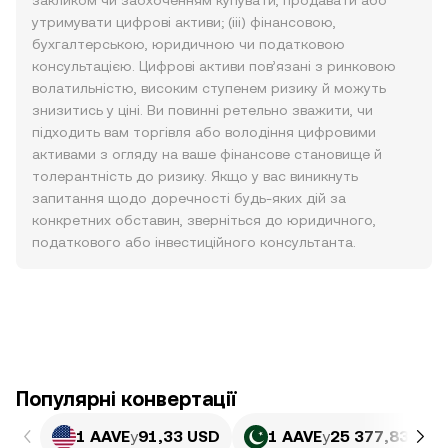
закликом чи заохоченням купувати, продавати або
утримувати цифрові активи; (iii) фінансовою,
бухгалтерською, юридичною чи податковою
консультацією. Цифрові активи пов’язані з ринковою
волатильністю, високим ступенем ризику й можуть
знизитись у ціні. Ви повинні ретельно зважити, чи
підходить вам торгівля або володіння цифровими
активами з огляду на ваше фінансове становище й
толерантність до ризику. Якщо у вас виникнуть
запитання щодо доречності будь-яких дій за
конкретних обставин, зверніться до юридичного,
податкового або інвестиційного консультанта.
Популярні конвертації
1 AAVE
у
91,33 USD
1 AAVE
у
25 377,83 PKR