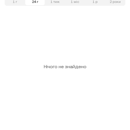
1 г
24 г
1 тиж
1 міс
1 р
2 роки
Нічого не знайдено