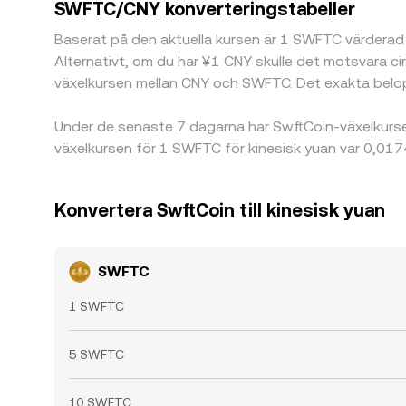
SWFTC/CNY konverteringstabeller
Baserat på den aktuella kursen är 1 SWFTC värderad 
Alternativt, om du har ¥1 CNY skulle det motsvara c
växelkursen mellan CNY och SWFTC. Det exakta belop
Under de senaste 7 dagarna har SwftCoin-växelkurs
växelkursen för 1 SWFTC för kinesisk yuan var 0,01
Konvertera SwftCoin till kinesisk yuan
SWFTC
1 SWFTC
5 SWFTC
10 SWFTC