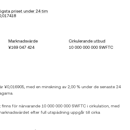
ögsta priset under 24 tim
0,017418
Marknadsvärde
Cirkulerande utbud
¥169 047 424
10 000 000 000 SWFTC
 är
¥0,016905
, med
en minskning
av
2,00 %
under de senaste 24
agarna.
t finns för närvarande
10 000 000 000 SWFTC
i cirkulation, med
 marknadsvärdet efter full utspädning uppgår till cirka