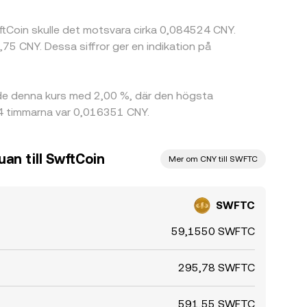
wftCoin skulle det motsvara cirka 0,084524 CNY.
5 CNY. Dessa siffror ger en indikation på
de denna kurs med 2,00 %, där den högsta
24 timmarna var 0,016351 CNY.
an till SwftCoin
Mer om CNY till SWFTC
SWFTC
59,1550 SWFTC
295,78 SWFTC
591,55 SWFTC