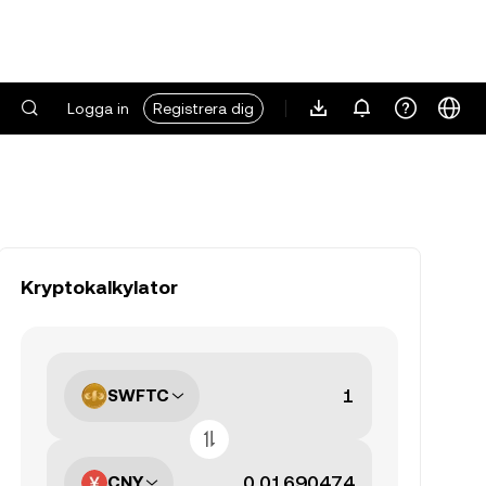
Logga in
Registrera dig
Kryptokalkylator
SWFTC
CNY