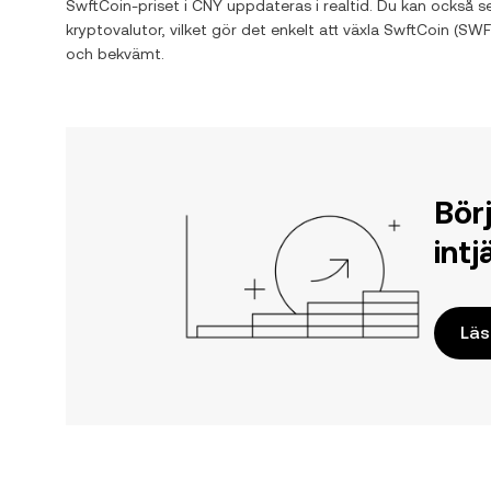
SwftCoin
-priset i
CNY
uppdateras i realtid. Du kan också s
kryptovalutor, vilket gör det enkelt att växla
SwftCoin
(
SWF
och bekvämt.
Bör
int
Lä