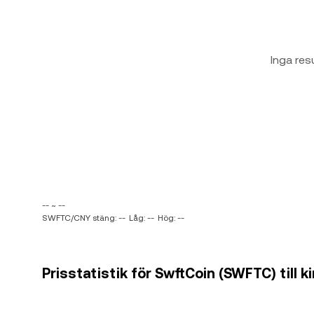
Inga res
-- ~ --
SWFTC/CNY stäng: --
Låg: --
Hög: --
Prisstatistik för SwftCoin (SWFTC) till 