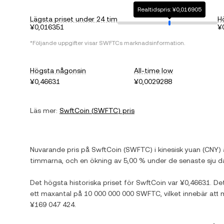
Realtidspris: ¥0,016905
Lägsta priset under 24 tim
H
¥0,016351
¥
*Följande uppgifter visar
SWFTC
s marknadsinformation.
Högsta någonsin
All-time low
¥0,46631
¥0,0029288
Läs mer:
SwftCoin
(
SWFTC
) pris
Nuvarande pris på
SwftCoin
(
SWFTC
) i
kinesisk yuan
(
CNY
)
timmarna, och
en ökning
av
5,00 %
under de senaste sju d
Det högsta historiska priset för
SwftCoin
var
¥0,46631
. De
ett maxantal på
10 000 000 000 SWFTC
, vilket innebär att
¥169 047 424
.