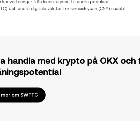
e konverteringar från
kinesisk yuan
till andra populära
TC
) och andra digitala valutor för
kinesisk yuan
(
CNY
) snabbt
ja handla med krypto på OKX och f
jäningspotential
s mer om SWFTC