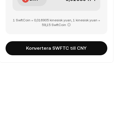
1 SwftCoin = 0,016905 kinesisk yuan, 1 kinesisk yuan =
59,15 SwftCoin
Konvertera SWFTC till CNY