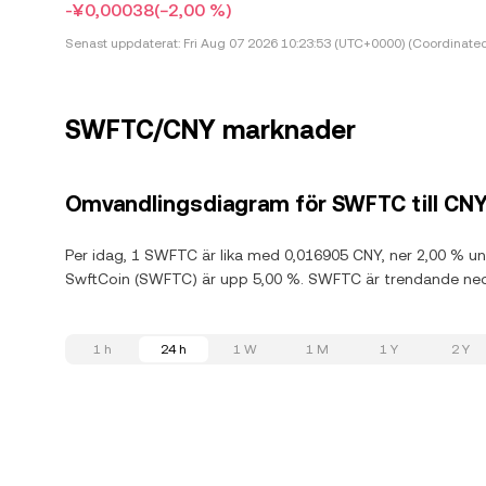
-¥0,00038
(−2,00 %)
Senast uppdaterat:
Fri Aug 07 2026 10:23:53 (UTC+0000) (Coordinated
SWFTC/CNY marknader
Omvandlingsdiagram för SWFTC till CN
Per idag, 1 SWFTC är lika med 0,016905 CNY, ner 2,00 % u
SwftCoin (SWFTC) är upp 5,00 %. SWFTC är trendande ned
1 h
24 h
1 W
1 M
1 Y
2 Y