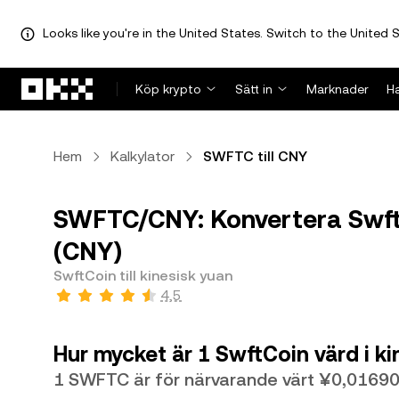
Looks like you're in the United States. Switch to the United S
Hoppa till huvudinnehåll
Köp krypto
Sätt in
Marknader
H
Hem
Kalkylator
SWFTC till CNY
SWFTC/CNY: Konvertera SwftC
(CNY)
SwftCoin till kinesisk yuan
4,5
Hur mycket är 1 SwftCoin värd i k
1 SWFTC är för närvarande värt ¥0,0169