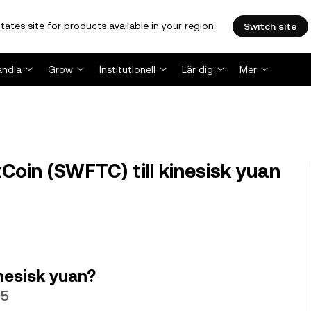
tates site for products available in your region.
Switch site
andla
Grow
Institutionell
Lär dig
Mer
oin (SWFTC) till kinesisk yuan
inesisk yuan?
05