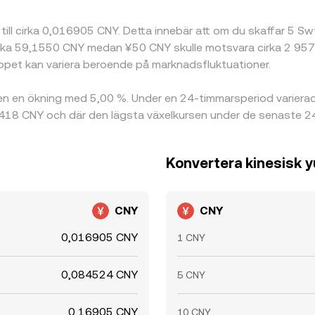
till cirka 0,016905 CNY. Detta innebär att om du skaffar 5 S
irka 59,1550 CNY medan ¥50 CNY skulle motsvara cirka 2 957,7
pet kan variera beroende på marknadsfluktuationer.
en en ökning med 5,00 %. Under en 24-timmarsperiod variera
7418 CNY och där den lägsta växelkursen under de senaste 
Konvertera kinesisk yu
CNY
CNY
0,016905 CNY
1 CNY
0,084524 CNY
5 CNY
0,16905 CNY
10 CNY