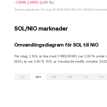
-C$65,1360
(−2,00 %)
Senast uppdaterat:
Thu Aug 06 2026 18:47:40 (UTC+0000) (Coordinate
SOL/NIO marknader
Omvandlingsdiagram för SOL till NIO
Per idag, 1 SOL är lika med 2 683,09 NIO, ner 2,00 % unde
(SOL) är ner 2,00 %. SOL är trendande nedåt, minskar 10,
1 h
24 h
1 W
1 M
1 Y
2 Y