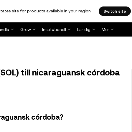
tates site for products available in your region.
Switch site
andla
Grow
Institutionell
Lär dig
Mer
SOL) till nicaraguansk córdoba
caraguansk córdoba?