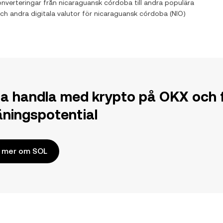
onverteringar från
nicaraguansk córdoba
till andra populära
och andra digitala valutor för
nicaraguansk córdoba
(
NIO
)
ja handla med krypto på OKX och f
jäningspotential
 mer om SOL