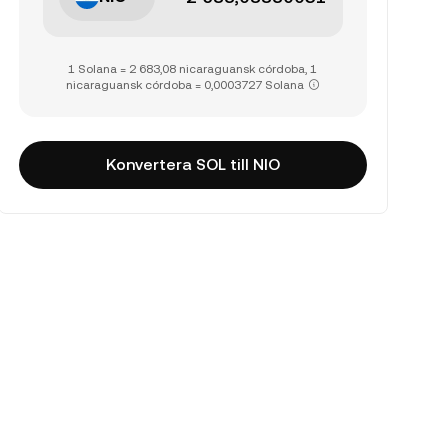
1 Solana = 2 683,08 nicaraguansk córdoba, 1
nicaraguansk córdoba = 0,0003727 Solana
Konvertera SOL till NIO