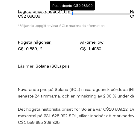
Realtidspris: C$2 683,09
Lägsta priset under 24 tim
H
C$2 680,88
C
*Följande uppgifter visar
SOL
s marknadsinformation.
Högsta någonsin
All-time low
C$10 889,12
C$11,4080
Läs mer:
Solana
(
SOL
) pris
Nuvarande pris på
Solana
(
SOL
) i
nicaraguansk córdoba
(
N
senaste 24 timmarna, och
en minskning
av
2,00 %
under de
Det högsta historiska priset för
Solana
var
C$10 889,12
. D
maxantal på
631 628 992 SOL
, vilket innebär att marknadsv
C$1 559 695 389 325
.