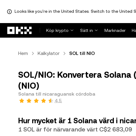
Looks like you're in the United States. Switch to the United S
Hoppa till huvudinnehåll
Köp krypto
Sätt in
Marknader
H
Hem
Kalkylator
SOL till NIO
SOL/NIO: Konvertera Solana (
(NIO)
Solana till nicaraguansk córdoba
4,5
Hur mycket är 1 Solana värd i ni
1 SOL är för närvarande värt C$2 683,09