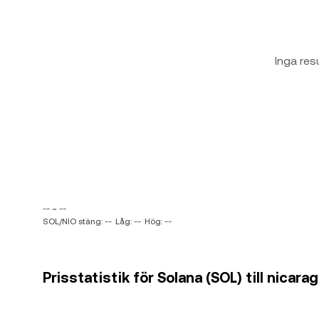
Inga res
-- ~ --
SOL/NIO stäng: --
Låg: --
Hög: --
Prisstatistik för Solana (SOL) till nicar