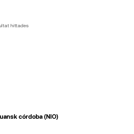
ultat hittades
aguansk córdoba (NIO)