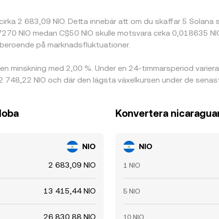
 cirka 2 683,09 NIO. Detta innebär att om du skaffar 5 Solana 
270 NIO medan C$50 NIO skulle motsvara cirka 0,018635 NIO. 
 beroende på marknadsfluktuationer.
 en minskning med 2,00 %. Under en 24-timmarsperiod varier
 2 748,22 NIO och där den lägsta växelkursen under de senas
doba
Konvertera nicaraguan
NIO
NIO
2 683,09 NIO
1 NIO
13 415,44 NIO
5 NIO
26 830,88 NIO
10 NIO