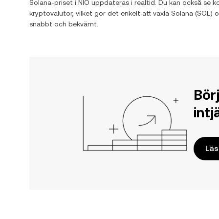
Solana
-priset i
NIO
uppdateras i realtid. Du kan också se k
kryptovalutor, vilket gör det enkelt att växla
Solana
(
SOL
) 
snabbt och bekvämt.
Bör
int
Läs