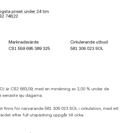
ögsta priset under 24 tim
$2 748,22
Marknadsvärde
Cirkulerande utbud
C$1 559 695 389 325
581 306 023 SOL
IO
) är
C$2 683,09
, med
en minskning
av
2,00 %
under de
 senaste sju dagarna.
et finns för närvarande
581 306 023 SOL
i cirkulation, med ett
ärdet efter full utspädning uppgår till cirka