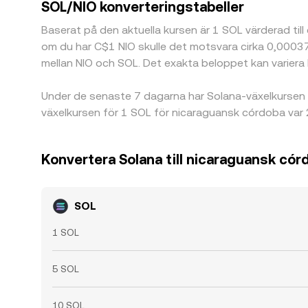
SOL/NIO konverteringstabeller
Baserat på den aktuella kursen är 1 SOL värderad till
om du har C$1 NIO skulle det motsvara cirka 0,00037
mellan NIO och SOL. Det exakta beloppet kan variera
Under de senaste 7 dagarna har Solana-växelkursen
växelkursen för 1 SOL för nicaraguansk córdoba var
Konvertera Solana till nicaraguansk cór
SOL
1 SOL
5 SOL
10 SOL