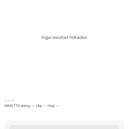
Inga resultat hittades
-- ~ --
MKR/TTD stäng: --
Låg: --
Hög: --