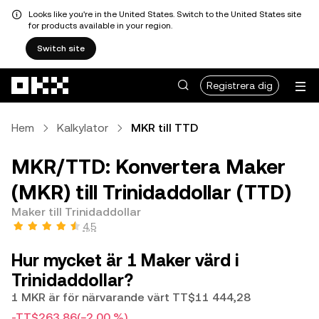
Looks like you're in the United States. Switch to the United States site
for products available in your region.
Switch site
Hoppa till huvudinnehåll
Registrera dig
Hem
Kalkylator
MKR till TTD
MKR/TTD: Konvertera Maker
(MKR) till Trinidaddollar (TTD)
Maker till Trinidaddollar
4,5
Hur mycket är 1 Maker värd i
Trinidaddollar?
1 MKR är för närvarande värt TT$11 444,28
-TT$263,86
(−2,00 %)