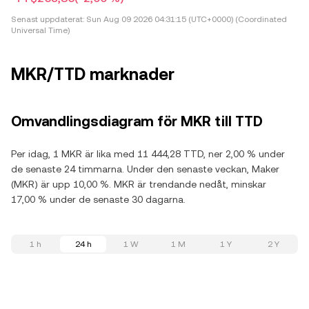
Senast uppdaterat:
Sun Aug 09 2026 04:31:15 (UTC+0000) (Coordinated
Universal Time)
MKR/TTD marknader
Omvandlingsdiagram för MKR till TTD
Per idag, 1 MKR är lika med 11 444,28 TTD, ner 2,00 % under
de senaste 24 timmarna. Under den senaste veckan, Maker
(MKR) är upp 10,00 %. MKR är trendande nedåt, minskar
17,00 % under de senaste 30 dagarna.
1 h
24 h
1 W
1 M
1 Y
2 Y