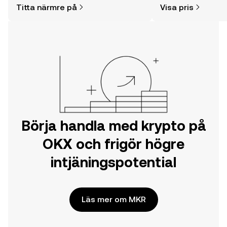
Titta närmre på
Visa pris
din resa på OKX mobilapp eller direkt
här på webben.
Börja handla med krypto på
OKX och frigör högre
intjäningspotential
Läs mer om MKR