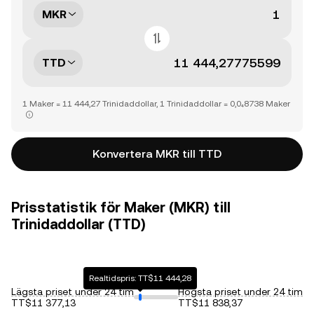
MKR
TTD
1 Maker = 11 444,27 Trinidaddollar, 1 Trinidaddollar = 0,0₄8738 Maker
Konvertera MKR till TTD
Prisstatistik för Maker (MKR) till
Trinidaddollar (TTD)
Realtidspris: TT$11 444,28
Lägsta priset under 24 tim
Högsta priset under 24 tim
TT$11 377,13
TT$11 838,37