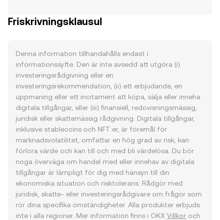
Friskrivningsklausul
Denna information tillhandahålls endast i
informationssyfte. Den är inte avsedd att utgöra (i)
investeringsrådgivning eller en
investeringsrekommendation, (ii) ett erbjudande, en
uppmaning eller ett incitament att köpa, sälja eller inneha
digitala tillgångar, eller (iii) finansiell, redovisningsmässig,
juridisk eller skattemässig rådgivning. Digitala tillgångar,
inklusive stablecoins och NFT:er, är föremål för
marknadsvolatilitet, omfattar en hög grad av risk, kan
förlora värde och kan till och med bli värdelösa. Du bör
noga överväga om handel med eller innehav av digitala
tillgångar är lämpligt för dig med hänsyn till din
ekonomiska situation och risktolerans. Rådgör med
juridisk, skatte- eller investeringsrådgivare om frågor som
rör dina specifika omständigheter. Alla produkter erbjuds
inte i alla regioner. Mer information finns i OKX
Villkor
och