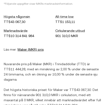
*Följande uppgifter visar
MKR
s marknadsinformation.
Högsta någonsin
All-time low
TT$43 067,30
TT$1 153,11
Marknadsvärde
Cirkulerande utbud
TT$10 314 841 984
901 310,0 MKR
Läs mer:
Maker
(
MKR
) pris
Nuvarande pris på
Maker
(
MKR
) i
Trinidaddollar
(
TTD
) är
TT$11 444,28
, med
en minskning
av
2,00 %
under de senaste
24 timmarna, och
en ökning
av
10,00 %
under de senaste sju
dagarna.
Det högsta historiska priset för
Maker
var
TT$43 067,30
. Det
finns för närvarande
901 310,0 MKR
i cirkulation, med ett
maxantal på
0 MKR
, vilket innebär att marknadsvärdet efter full