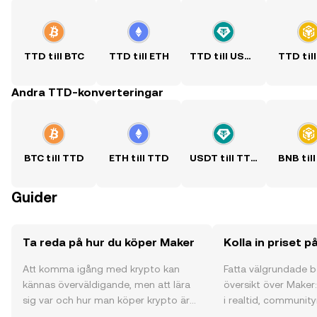
TTD till BTC
TTD till ETH
TTD till USDT
TTD til
Andra TTD-konverteringar
BTC till TTD
ETH till TTD
USDT till TTD
BNB til
Guider
Ta reda på hur du köper Maker
Kolla in priset 
Att komma igång med krypto kan
Fatta välgrundade 
kännas överväldigande, men att lära
översikt över Maker:
sig var och hur man köper krypto är
i realtid, community
enklare än du kanske tror. Kickstarta
och mycket mer.