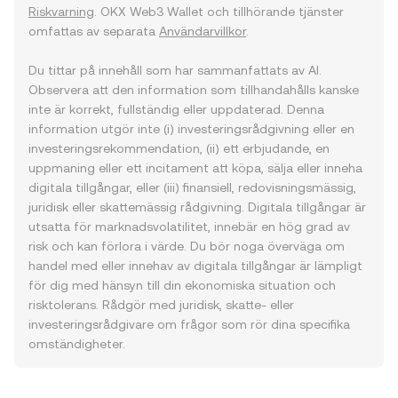
Riskvarning
. OKX Web3 Wallet och tillhörande tjänster
omfattas av separata
Användarvillkor
.
Du tittar på innehåll som har sammanfattats av AI.
Observera att den information som tillhandahålls kanske
inte är korrekt, fullständig eller uppdaterad. Denna
information utgör inte (i) investeringsrådgivning eller en
investeringsrekommendation, (ii) ett erbjudande, en
uppmaning eller ett incitament att köpa, sälja eller inneha
digitala tillgångar, eller (iii) finansiell, redovisningsmässig,
juridisk eller skattemässig rådgivning. Digitala tillgångar är
utsatta för marknadsvolatilitet, innebär en hög grad av
risk och kan förlora i värde. Du bör noga överväga om
handel med eller innehav av digitala tillgångar är lämpligt
för dig med hänsyn till din ekonomiska situation och
risktolerans. Rådgör med juridisk, skatte- eller
investeringsrådgivare om frågor som rör dina specifika
omständigheter.