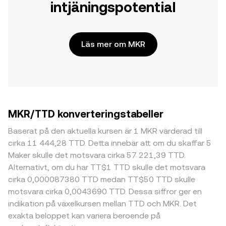
intjäningspotential
Läs mer om MKR
MKR/TTD konverteringstabeller
Baserat på den aktuella kursen är 1 MKR värderad till
cirka 11 444,28 TTD. Detta innebär att om du skaffar 5
Maker skulle det motsvara cirka 57 221,39 TTD.
Alternativt, om du har TT$1 TTD skulle det motsvara
cirka 0,000087380 TTD medan TT$50 TTD skulle
motsvara cirka 0,0043690 TTD. Dessa siffror ger en
indikation på växelkursen mellan TTD och MKR. Det
exakta beloppet kan variera beroende på