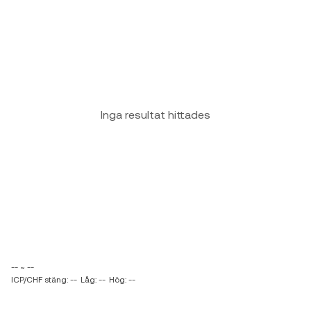
Inga resultat hittades
-- ~ --
ICP/CHF stäng: --
Låg: --
Hög: --