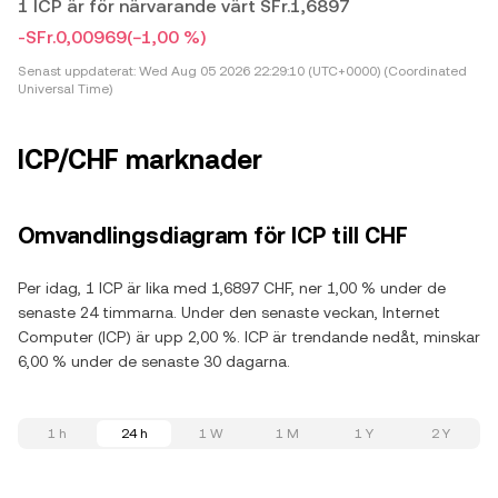
1 ICP är för närvarande värt SFr.1,6897
-SFr.0,00969
(−1,00 %)
Senast uppdaterat:
Wed Aug 05 2026 22:29:10 (UTC+0000) (Coordinated
Universal Time)
ICP/CHF marknader
Omvandlingsdiagram för ICP till CHF
Per idag, 1 ICP är lika med 1,6897 CHF, ner 1,00 % under de
senaste 24 timmarna. Under den senaste veckan, Internet
Computer (ICP) är upp 2,00 %. ICP är trendande nedåt, minskar
6,00 % under de senaste 30 dagarna.
1 h
24 h
1 W
1 M
1 Y
2 Y