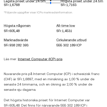
Lägsta priset under 24 tim
Högsta priset under 24 tim
SFr.1,6768
SFr.1,7163
*Följande uppgifter visar
ICP
s marknadsinformation.
Högsta någonsin
All-time low
SFr.605,48
SFr.1,4531
Marknadsvärde
Cirkulerande utbud
SFr.938 282 393
555 302 189 ICP
Läs mer:
Internet Computer
(
ICP
) pris
Nuvarande pris på
Internet Computer
(
ICP
) i
schweizisk franc
(
CHF
) är
SFr.1,6897
, med
en minskning
av
1,00 %
under de
senaste 24 timmarna, och
en ökning
av
2,00 %
under de
senaste sju dagarna.
Det högsta historiska priset för
Internet Computer
var
SFr.605,48
. Det finns för närvarande
555 302 189 ICP
i