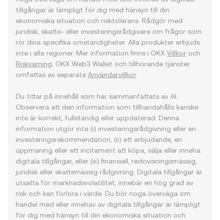
tillgångar är lämpligt för dig med hänsyn till din
ekonomiska situation och risktolerans. Rådgör med
juridisk, skatte- eller investeringsrådgivare om frågor som
rör dina specifika omständigheter. Alla produkter erbjuds
inte i alla regioner. Mer information finns i OKX
Villkor
och
Riskvarning
. OKX Web3 Wallet och tillhörande tjänster
omfattas av separata
Användarvillkor
.
Du tittar på innehåll som har sammanfattats av AI.
Observera att den information som tillhandahålls kanske
inte är korrekt, fullständig eller uppdaterad. Denna
information utgör inte (i) investeringsrådgivning eller en
investeringsrekommendation, (ii) ett erbjudande, en
uppmaning eller ett incitament att köpa, sälja eller inneha
digitala tillgångar, eller (iii) finansiell, redovisningsmässig,
juridisk eller skattemässig rådgivning. Digitala tillgångar är
utsatta för marknadsvolatilitet, innebär en hög grad av
risk och kan förlora i värde. Du bör noga överväga om
handel med eller innehav av digitala tillgångar är lämpligt
för dig med hänsyn till din ekonomiska situation och