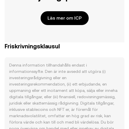
Läs mer om ICP
Friskrivningsklausul
Denna information tillhandahålls endast i
informationssyfte. Den är inte avsedd att utgöra (i)
investeringsrådgivning eller en
investeringsrekommendation, (ii) ett erbjudande, en
uppmaning eller ett incitament att köpa, sälja eller inneha
digitala tillgångar, eller (iii) finansiell, redovisningsmässig,
juridisk eller skattemässig rådgivning. Digitala tillgångar,
inklusive stablecoins och NFT:er, är föremål för
marknadsvolatilitet, omfattar en hög grad av risk, kan
förlora värde och kan till och med bli värdelösa. Du bör
noga överväga om handel med eller innehav av digitala