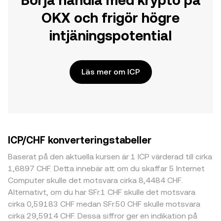
Börja handla med krypto på
OKX och frigör högre
intjäningspotential
Läs mer om ICP
ICP/CHF konverteringstabeller
Baserat på den aktuella kursen är 1 ICP värderad till cirka
1,6897 CHF. Detta innebär att om du skaffar 5 Internet
Computer skulle det motsvara cirka 8,4484 CHF.
Alternativt, om du har SFr.1 CHF skulle det motsvara
cirka 0,59183 CHF medan SFr.50 CHF skulle motsvara
cirka 29,5914 CHF. Dessa siffror ger en indikation på