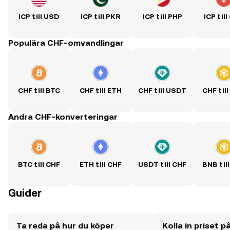
ICP till USD
ICP till PKR
ICP till PHP
ICP til
Populära CHF-omvandlingar
CHF till BTC
CHF till ETH
CHF till USDT
CHF til
Andra CHF-konverteringar
BTC till CHF
ETH till CHF
USDT till CHF
BNB til
Guider
Ta reda på hur du köper
Kolla in priset p