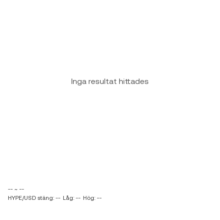
Inga resultat hittades
-- ~ --
HYPE/USD stäng: --
Låg: --
Hög: --