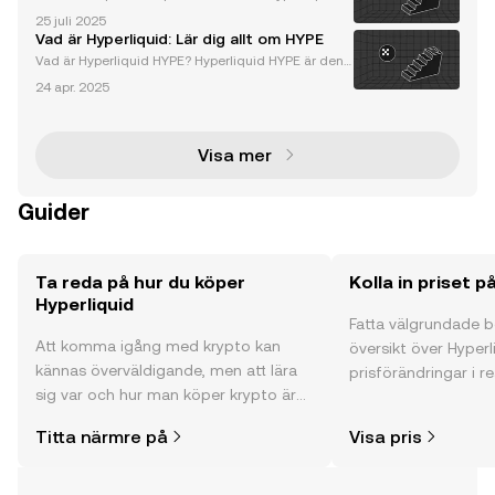
revolutionerande token Hyperliquid, ett högprestera
25 juli 2025
nde lager 1 (L1) blockkedja, ger ringar på vattnet i kr
Vad är Hyperliquid: Lär dig allt om HYPE
yptovalutavärlden med sin ursprungliga token
Vad är Hyperliquid HYPE? Hyperliquid HYPE är den
ursprungliga kryptovaluta-token för Hyperliquids ek
24 apr. 2025
osystem, ett högpresterande lager 1 (L1) blockkedja
som är optimerat från grunden. Visionen bakom Hy
Visa mer
Guider
Ta reda på hur du köper
Kolla in priset p
Hyperliquid
Fatta välgrundade 
Att komma igång med krypto kan
översikt över Hyperl
kännas överväldigande, men att lära
prisförändringar i re
sig var och hur man köper krypto är
communityns åsikte
enklare än du kanske tror. Kickstarta
mycket mer.
Titta närmre på
Visa pris
din resa på OKX mobilapp eller direkt
här på webben.