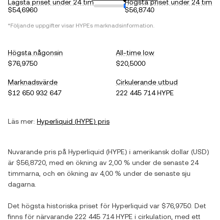
Lägsta priset under 24 tim
Högsta priset under 24 tim
$54,6960
$56,8740
*Följande uppgifter visar
HYPE
s marknadsinformation.
Högsta någonsin
All-time low
$76,9750
$20,5000
Marknadsvärde
Cirkulerande utbud
$12 650 932 647
222 445 714 HYPE
Läs mer:
Hyperliquid
(
HYPE
) pris
Nuvarande pris på
Hyperliquid
(
HYPE
) i
amerikansk dollar
(
USD
)
är
$56,8720
, med
en ökning
av
2,00 %
under de senaste 24
timmarna, och
en ökning
av
4,00 %
under de senaste sju
dagarna.
Det högsta historiska priset för
Hyperliquid
var
$76,9750
. Det
finns för närvarande
222 445 714 HYPE
i cirkulation, med ett