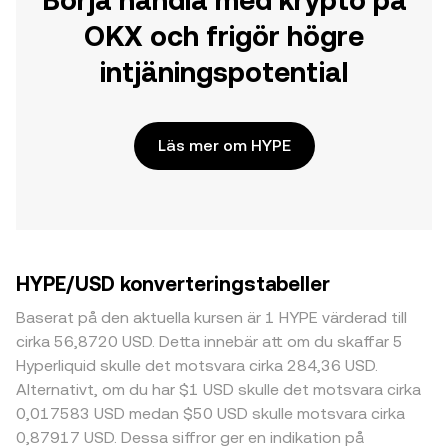
Börja handla med krypto på
OKX och frigör högre
intjäningspotential
Läs mer om HYPE
HYPE/USD konverteringstabeller
Baserat på den aktuella kursen är 1 HYPE värderad till
cirka 56,8720 USD. Detta innebär att om du skaffar 5
Hyperliquid skulle det motsvara cirka 284,36 USD.
Alternativt, om du har $1 USD skulle det motsvara cirka
0,017583 USD medan $50 USD skulle motsvara cirka
0,87917 USD. Dessa siffror ger en indikation på