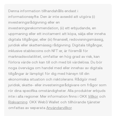
Denna information tillhandahålls endast i
informationssyfte. Den är inte avsedd att utgöra (i)
investeringsrådgivning eller en
investeringsrekommendation, (ii) ett erbjudande, en
uppmaning eller ett incitament att köpa, sälja eller inneha
digitala tillgångar, eller (iii) finansiell, redovisningsmässig,
juridisk eller skattemässig rådgivning. Digitala tillgångar,
inklusive stablecoins och NFT:er, är föremål för
marknadsvolatilitet, omfattar en hög grad av risk, kan
förlora värde och kan till och med bli värdelösa. Du bör
noga överväga om handel med eller innehav av digitala
tillgångar är lämpligt för dig med hänsyn till din
ekonomiska situation och risktolerans. Rådgör med
juridisk, skatte- eller investeringsrådgivare om frågor som
rör dina specifika omständigheter. Alla produkter erbjuds
inte i alla regioner. Mer information finns i OKX
Villkor
och
Riskvarning
. OKX Web3 Wallet och tillhörande tjänster
omfattas av separata
Användarvillkor
.