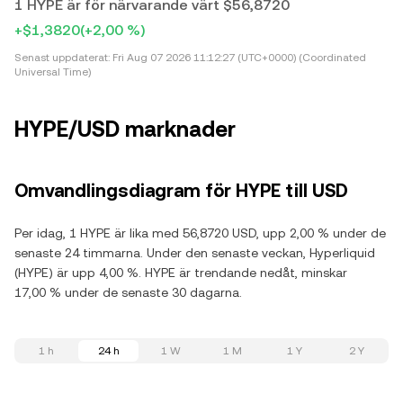
1 HYPE är för närvarande värt $56,8720
+$1,3820
(+2,00 %)
Senast uppdaterat:
Fri Aug 07 2026 11:12:27 (UTC+0000) (Coordinated
Universal Time)
HYPE/USD marknader
Omvandlingsdiagram för HYPE till USD
Per idag, 1 HYPE är lika med 56,8720 USD, upp 2,00 % under de
senaste 24 timmarna. Under den senaste veckan, Hyperliquid
(HYPE) är upp 4,00 %. HYPE är trendande nedåt, minskar
17,00 % under de senaste 30 dagarna.
1 h
24 h
1 W
1 M
1 Y
2 Y