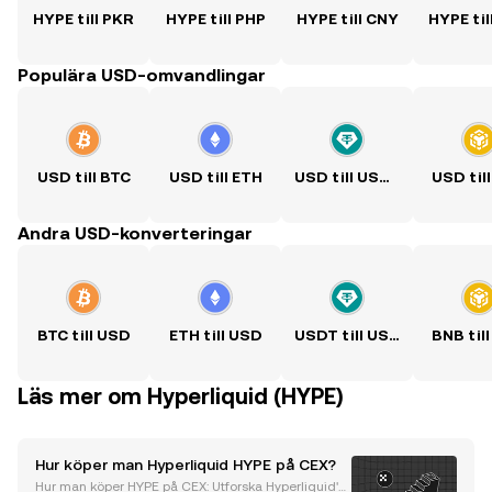
HYPE till PKR
HYPE till PHP
HYPE till CNY
HYPE til
Populära USD-omvandlingar
USD till BTC
USD till ETH
USD till USDT
USD til
Andra USD-konverteringar
BTC till USD
ETH till USD
USDT till USD
BNB til
Läs mer om Hyperliquid (HYPE)
Hur köper man Hyperliquid HYPE på CEX?
Hur man köper HYPE på CEX: Utforska Hyperliquid's