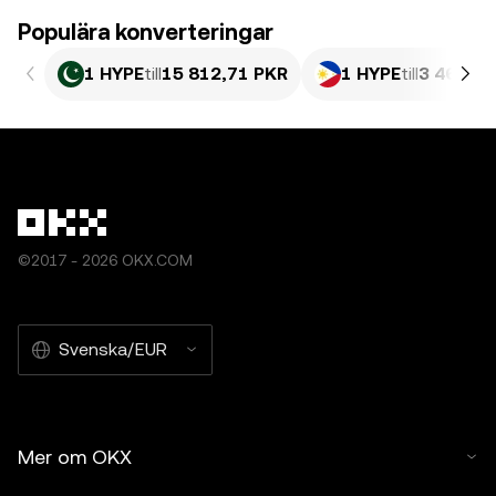
Populära konverteringar
1 HYPE
till
15 812,71 PKR
1 HYPE
till
3 463,1 
©2017 - 2026 OKX.COM
Svenska/EUR
Mer om OKX