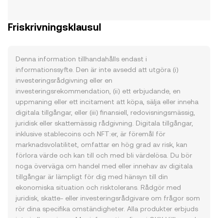
Friskrivningsklausul
Denna information tillhandahålls endast i
informationssyfte. Den är inte avsedd att utgöra (i)
investeringsrådgivning eller en
investeringsrekommendation, (ii) ett erbjudande, en
uppmaning eller ett incitament att köpa, sälja eller inneha
digitala tillgångar, eller (iii) finansiell, redovisningsmässig,
juridisk eller skattemässig rådgivning. Digitala tillgångar,
inklusive stablecoins och NFT:er, är föremål för
marknadsvolatilitet, omfattar en hög grad av risk, kan
förlora värde och kan till och med bli värdelösa. Du bör
noga överväga om handel med eller innehav av digitala
tillgångar är lämpligt för dig med hänsyn till din
ekonomiska situation och risktolerans. Rådgör med
juridisk, skatte- eller investeringsrådgivare om frågor som
rör dina specifika omständigheter. Alla produkter erbjuds