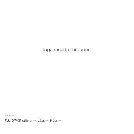
Inga resultat hittades
-- ~ --
FLUID/PKR stäng: --
Låg: --
Hög: --