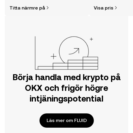
enklare än du kanske tror. Kickstarta
och mycket mer.
Titta närmre på
Visa pris
din resa på OKX mobilapp eller direkt
här på webben.
Börja handla med krypto på
OKX och frigör högre
intjäningspotential
Läs mer om FLUID