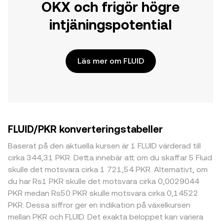
OKX och frigör högre
intjäningspotential
Läs mer om FLUID
FLUID/PKR konverteringstabeller
Baserat på den aktuella kursen är 1 FLUID värderad till
cirka 344,31 PKR. Detta innebär att om du skaffar 5 Fluid
skulle det motsvara cirka 1 721,54 PKR. Alternativt, om
du har Rs1 PKR skulle det motsvara cirka 0,0029044
PKR medan Rs50 PKR skulle motsvara cirka 0,14522
PKR. Dessa siffror ger en indikation på växelkursen
mellan PKR och FLUID. Det exakta beloppet kan variera