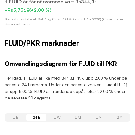
1 FLUID är för närvarande värt Rs344,31
+Rs5,7519
(+2,00 %)
Senast uppdaterat:
Sat Aug 08 2026 18:05:30 (UTC+0000) (Coordinated
Universal Time)
FLUID/PKR marknader
Omvandlingsdiagram för FLUID till PKR
Per idag, 1 FLUID är lika med 344,31 PKR, upp 2,00 % under de
senaste 24 timmarna. Under den senaste veckan, Fluid (FLUID)
är upp 5,00 %. FLUID är trendande uppåt, ökar 22,00 % under
de senaste 30 dagarna.
1 h
24 h
1 W
1 M
1 Y
2 Y