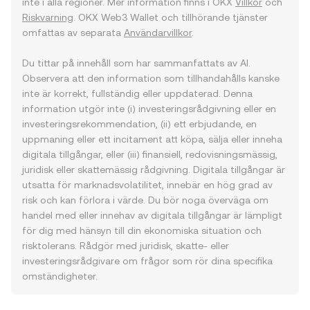
inte i alla regioner. Mer information finns i OKX
Villkor
och
Riskvarning
. OKX Web3 Wallet och tillhörande tjänster
omfattas av separata
Användarvillkor
.
Du tittar på innehåll som har sammanfattats av AI.
Observera att den information som tillhandahålls kanske
inte är korrekt, fullständig eller uppdaterad. Denna
information utgör inte (i) investeringsrådgivning eller en
investeringsrekommendation, (ii) ett erbjudande, en
uppmaning eller ett incitament att köpa, sälja eller inneha
digitala tillgångar, eller (iii) finansiell, redovisningsmässig,
juridisk eller skattemässig rådgivning. Digitala tillgångar är
utsatta för marknadsvolatilitet, innebär en hög grad av
risk och kan förlora i värde. Du bör noga överväga om
handel med eller innehav av digitala tillgångar är lämpligt
för dig med hänsyn till din ekonomiska situation och
risktolerans. Rådgör med juridisk, skatte- eller
investeringsrådgivare om frågor som rör dina specifika
omständigheter.