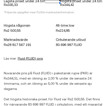
Lägsta priset under 24 tim
Högsta priset under 24 tim
Rs335,33
Rs344,42
*Följande uppgifter visar
FLUID
s marknadsinformation.
Högsta någonsin
All-time low
Rs2 500,55
Rs224,85
Marknadsvärde
Cirkulerande utbud
Rs28 817 567 191
83 696 997 FLUID
Läs mer:
Fluid
(
FLUID
) pris
Nuvarande pris på
Fluid
(
FLUID
) i
pakistansk rupie
(
PKR
) är
Rs344,31
, med
en ökning
av
2,00 %
under de senaste 24
timmarna, och
en ökning
av
5,00 %
under de senaste sju
dagarna.
Det högsta historiska priset för
Fluid
var
Rs2 500,55
. Det finns
för närvarande
83 696 997 FLUID
i cirkulation, med ett maxantal