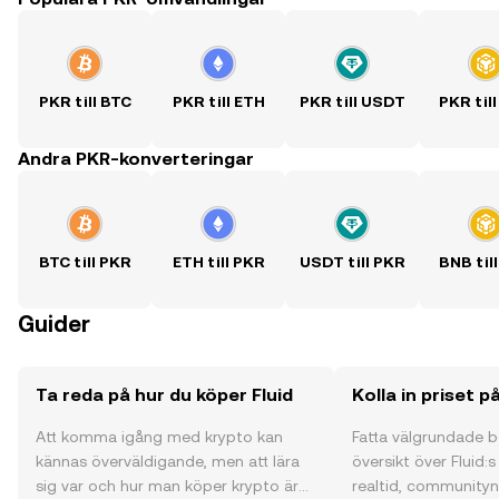
PKR till BTC
PKR till ETH
PKR till USDT
PKR til
Andra PKR-konverteringar
BTC till PKR
ETH till PKR
USDT till PKR
BNB til
Guider
Ta reda på hur du köper Fluid
Kolla in priset på
Att komma igång med krypto kan
Fatta välgrundade 
kännas överväldigande, men att lära
översikt över Fluid:s
sig var och hur man köper krypto är
realtid, communityns