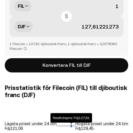
FIL
DJF
1 Filecoin = 127,61 djiboutisk franc, 1 djiboutisk franc = 0,0078362
Filecoin
Konvertera FIL till DJF
Prisstatistik för Filecoin (FIL) till djiboutisk
franc (DJF)
Realtidspris: Fdj127,61
Lägsta priset under 24 tim
Högsta priset under 24 tim
Fdj121,06
Fdj129,45