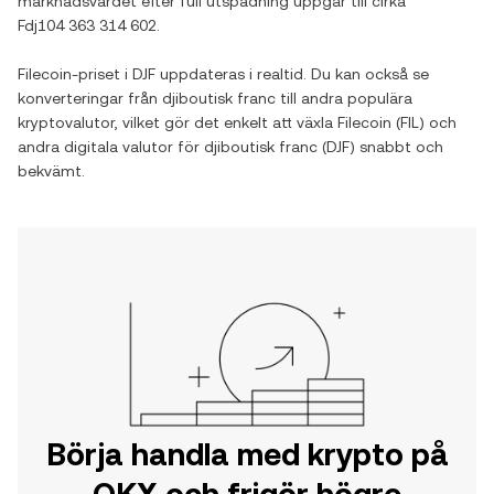
marknadsvärdet efter full utspädning uppgår till cirka
Fdj104 363 314 602
.
Filecoin
-priset i
DJF
uppdateras i realtid. Du kan också se
konverteringar från
djiboutisk franc
till andra populära
kryptovalutor, vilket gör det enkelt att växla
Filecoin
(
FIL
) och
andra digitala valutor för
djiboutisk franc
(
DJF
) snabbt och
bekvämt.
Börja handla med krypto på