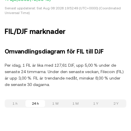
Senast uppdaterat:
Sat Aug 08 2026 19:52:49 (UTC+0000) (Coordinated
Universal Time)
FIL/DJF marknader
Omvandlingsdiagram för FIL till DJF
Per idag, 1 FIL är lika med 127,61 DJF, upp 5,00 % under de
senaste 24 timmarna. Under den senaste veckan, Filecoin (FIL)
är upp 3,00 %. FIL är trendande nedåt, minskar 8,00 % under
de senaste 30 dagarna.
1 h
24 h
1 W
1 M
1 Y
2 Y