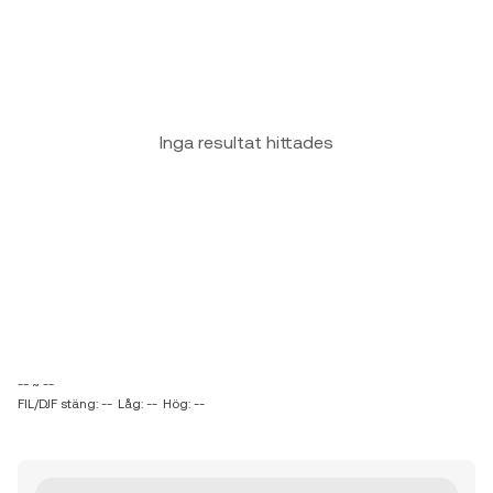
Inga resultat hittades
-- ~ --
FIL/DJF stäng: --
Låg: --
Hög: --