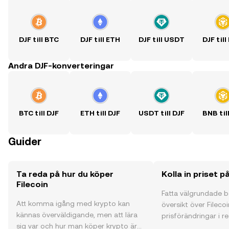
DJF till BTC
DJF till ETH
DJF till USDT
DJF til
Andra DJF-konverteringar
BTC till DJF
ETH till DJF
USDT till DJF
BNB til
Guider
Ta reda på hur du köper
Kolla in priset p
Filecoin
Fatta välgrundade 
Att komma igång med krypto kan
översikt över Filecoi
kännas överväldigande, men att lära
prisförändringar i re
sig var och hur man köper krypto är
communityns åsikte