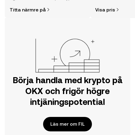
enklare än du kanske tror. Kickstarta
mycket mer.
Titta närmre på
Visa pris
din resa på OKX mobilapp eller direkt
här på webben.
Börja handla med krypto på
OKX och frigör högre
intjäningspotential
Läs mer om FIL