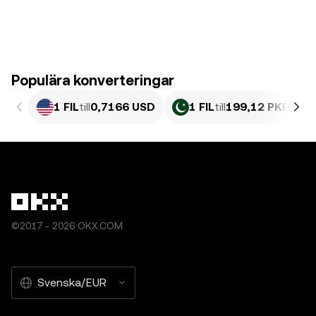
Populära konverteringar
1 FIL
till
0,7166 USD
1 FIL
till
199,12 PKR
©2017 - 2026 OKX.COM
Svenska/EUR