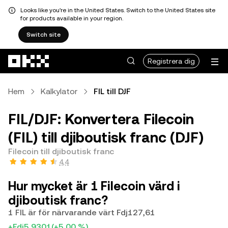
Looks like you're in the United States. Switch to the United States site
for products available in your region.
Switch site
Hoppa till huvudinnehåll
Registrera dig
Hem
Kalkylator
FIL till DJF
FIL/DJF: Konvertera Filecoin
(FIL) till djiboutisk franc (DJF)
Filecoin till djiboutisk franc
4,4
Hur mycket är 1 Filecoin värd i
djiboutisk franc?
1 FIL är för närvarande värt Fdj127,61
+Fdj5,9301
(+5,00 %)