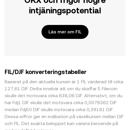
OKX och frigör högre
intjäningspotential
Läs mer om FIL
FIL/DJF konverteringstabeller
Baserat på den aktuella kursen är 1 FIL värderad till cirka
127,61 DJF. Detta innebär att om du skaffar 5 Filecoin
skulle det motsvara cirka 638,06 DJF. Alternativt, om du
har Fdj1 DJF skulle det motsvara cirka 0,0078362 DJF
medan Fdj50 DJF skulle motsvara cirka 0,39181 DJF.
Dessa siffror ger en indikation på växelkursen mellan DJF
och FIL. Det exakta beloppet kan variera beroende på