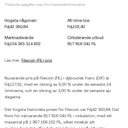
*Följande uppgifter visar
FIL
s marknadsinformation.
Högsta någonsin
All-time low
Fdj42 350,84
Fdj102,40
Marknadsvärde
Cirkulerande utbud
Fdj104 363 314 602
817 816 041 FIL
Läs mer:
Filecoin
(
FIL
) pris
Nuvarande pris på
Filecoin
(
FIL
) i
djiboutisk franc
(
DJF
) är
Fdj127,61
, med
en ökning
av
5,00 %
under de senaste 24
timmarna, och
en ökning
av
3,00 %
under de senaste sju
dagarna.
Det högsta historiska priset för
Filecoin
var
Fdj42 350,84
. Det
finns för närvarande
817 816 041 FIL
i cirkulation, med ett
maxantal på
1 957 156 152 FIL
, vilket innebär att