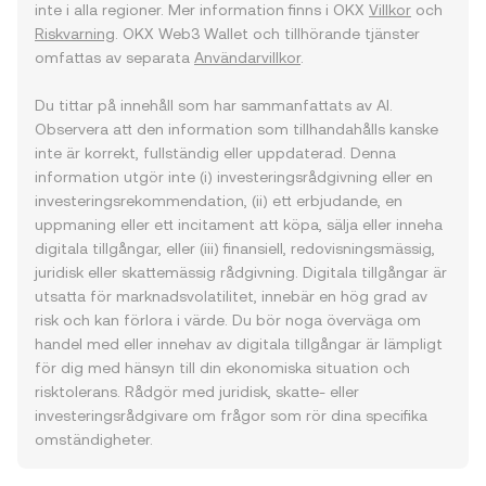
inte i alla regioner. Mer information finns i OKX
Villkor
och
Riskvarning
. OKX Web3 Wallet och tillhörande tjänster
omfattas av separata
Användarvillkor
.
Du tittar på innehåll som har sammanfattats av AI.
Observera att den information som tillhandahålls kanske
inte är korrekt, fullständig eller uppdaterad. Denna
information utgör inte (i) investeringsrådgivning eller en
investeringsrekommendation, (ii) ett erbjudande, en
uppmaning eller ett incitament att köpa, sälja eller inneha
digitala tillgångar, eller (iii) finansiell, redovisningsmässig,
juridisk eller skattemässig rådgivning. Digitala tillgångar är
utsatta för marknadsvolatilitet, innebär en hög grad av
risk och kan förlora i värde. Du bör noga överväga om
handel med eller innehav av digitala tillgångar är lämpligt
för dig med hänsyn till din ekonomiska situation och
risktolerans. Rådgör med juridisk, skatte- eller
investeringsrådgivare om frågor som rör dina specifika
omständigheter.