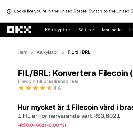
Looks like you're in the United States. Switch to the United S
Hoppa till huvudinnehåll
Köp krypto
Sätt in
Marknader
H
Hem
Kalkylator
FIL till BRL
FIL/BRL: Konvertera Filecoin (F
Filecoin till brasiliansk real
4,4
Hur mycket är 1 Filecoin värd i bra
1 FIL är för närvarande värt R$3,6021
-R$0,04661
(−1,00 %)