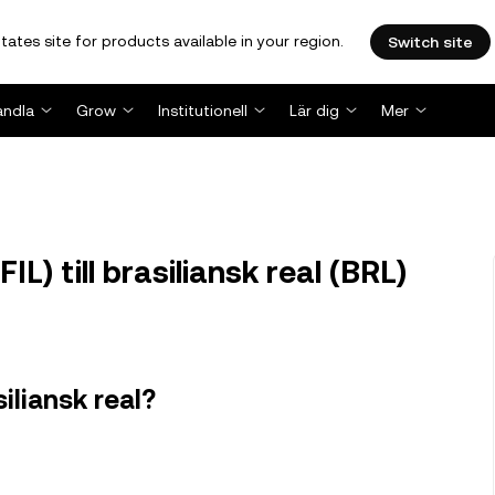
tates site for products available in your region.
Switch site
andla
Grow
Institutionell
Lär dig
Mer
IL) till brasiliansk real (BRL)
siliansk real?