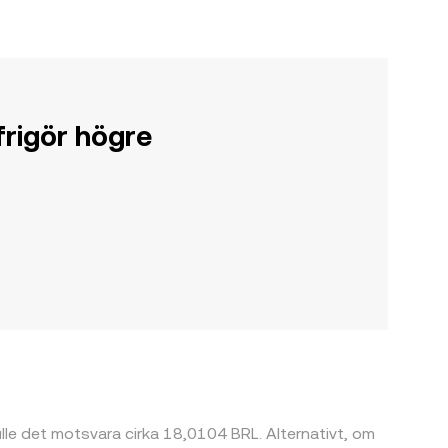
rigör högre
kulle det motsvara cirka 18,0104 BRL. Alternativt, om