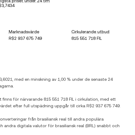
ögsta priset under 24 tim
$3,7434
Marknadsvärde
Cirkulerande utbud
R$2 937 675 749
815 551 718 FIL
3,6021
, med
en minskning
av
1,00 %
under de senaste 24
agarna.
et finns för närvarande
815 551 718 FIL
i cirkulation, med ett
värdet efter full utspädning uppgår till cirka
R$2 937 675 749
.
konverteringar från
brasiliansk real
till andra populära
ch andra digitala valutor för
brasiliansk real
(
BRL
) snabbt och