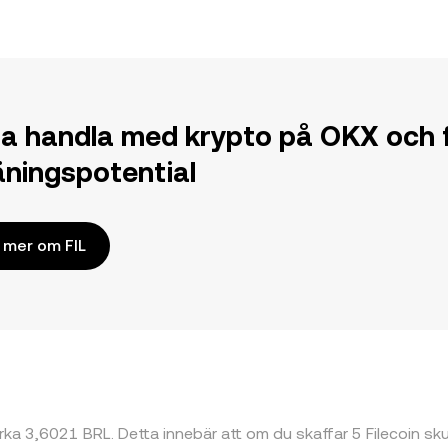
ja handla med krypto på OKX och f
jäningspotential
 mer om FIL
cirka 3,6021 BRL. Detta innebär att om du skaffar 5 Filecoin s