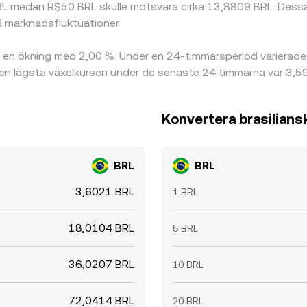
L medan R$50 BRL skulle motsvara cirka 13,8809 BRL. Dessa s
å marknadsfluktuationer.
n en ökning med 2,00 %. Under en 24-timmarsperiod varierad
r den lägsta växelkursen under de senaste 24 timmarna var 3,5
Konvertera brasiliansk 
BRL
BRL
3,6021 BRL
1 BRL
18,0104 BRL
5 BRL
36,0207 BRL
10 BRL
72,0414 BRL
20 BRL