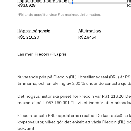
Lägsta priset under 24 tim
H
R$3,5929
R
*Följande uppgifter visar
FIL
s marknadsinformation.
Högsta någonsin
All-time low
R$1 218,20
R$2,9454
Läs mer:
Filecoin
(
FIL
) pris
Nuvarande pris på
Filecoin
(
FIL
) i
brasiliansk real
(
BRL
) är
R$
timmarna, och
en ökning
av
2,00 %
under de senaste sju d
Det högsta historiska priset för
Filecoin
var
R$1 218,20
. D
maxantal på
1 957 159 991 FIL
, vilket innebär att marknads
Filecoin
-priset i
BRL
uppdateras i realtid. Du kan också se 
kryptovalutor, vilket gör det enkelt att växla
Filecoin
(
FIL
) o
bekvämt.