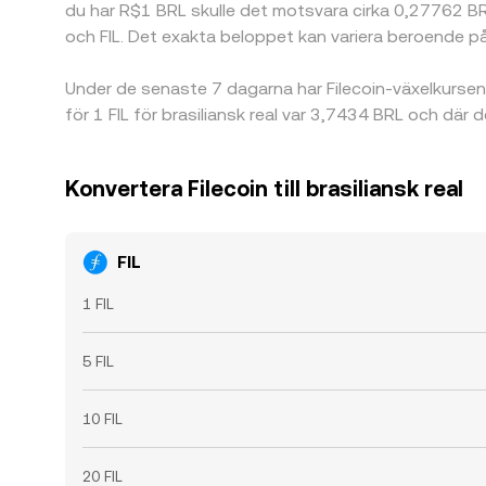
du har R$1 BRL skulle det motsvara cirka 0,27762 BR
och FIL. Det exakta beloppet kan variera beroende p
Under de senaste 7 dagarna har Filecoin-växelkurse
för 1 FIL för brasiliansk real var 3,7434 BRL och dä
Konvertera Filecoin till brasiliansk real
FIL
1 FIL
5 FIL
10 FIL
20 FIL