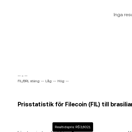
Inga res
-- ~ --
FIL/BRL stäng: --
Låg: --
Hög: --
Prisstatistik för Filecoin (FIL) till brasili
Realtidspris: R$3,6021