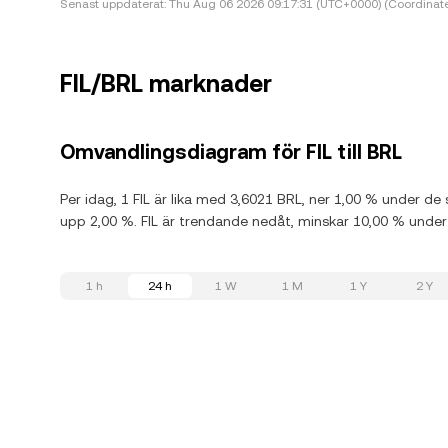
Senast uppdaterat:
Thu Aug 06 2026 09:17:31 (UTC+0000) (Coordinate
FIL/BRL marknader
Omvandlingsdiagram för FIL till BRL
Per idag, 1 FIL är lika med 3,6021 BRL, ner 1,00 % under de
upp 2,00 %. FIL är trendande nedåt, minskar 10,00 % unde
1 h
24 h
1 W
1 M
1 Y
2 Y