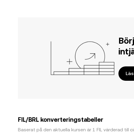
Bör
int
Läs
FIL/BRL konverteringstabeller
Baserat på den aktuella kursen är 1 FIL värderad till 