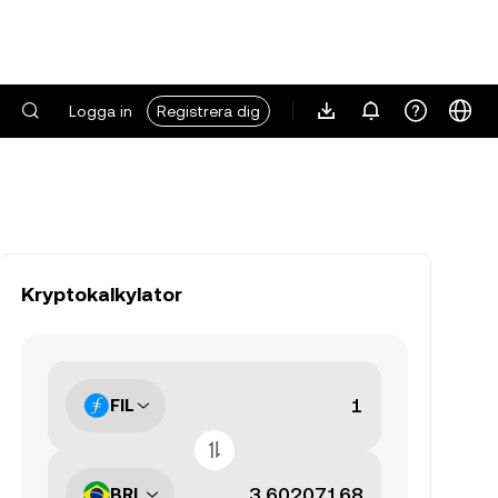
Logga in
Registrera dig
Kryptokalkylator
FIL
BRL