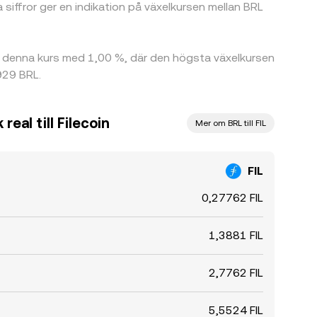
iffror ger en indikation på växelkursen mellan BRL
e denna kurs med 1,00 %, där den högsta växelkursen
929 BRL.
real till Filecoin
Mer om BRL till FIL
FIL
0,27762 FIL
1,3881 FIL
2,7762 FIL
5,5524 FIL