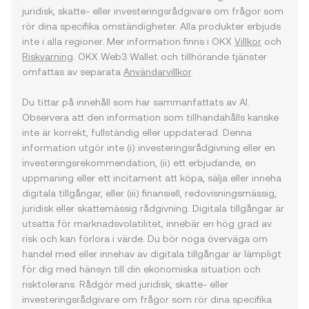
juridisk, skatte- eller investeringsrådgivare om frågor som
rör dina specifika omständigheter. Alla produkter erbjuds
inte i alla regioner. Mer information finns i OKX
Villkor
och
Riskvarning
. OKX Web3 Wallet och tillhörande tjänster
omfattas av separata
Användarvillkor
.
Du tittar på innehåll som har sammanfattats av AI.
Observera att den information som tillhandahålls kanske
inte är korrekt, fullständig eller uppdaterad. Denna
information utgör inte (i) investeringsrådgivning eller en
investeringsrekommendation, (ii) ett erbjudande, en
uppmaning eller ett incitament att köpa, sälja eller inneha
digitala tillgångar, eller (iii) finansiell, redovisningsmässig,
juridisk eller skattemässig rådgivning. Digitala tillgångar är
utsatta för marknadsvolatilitet, innebär en hög grad av
risk och kan förlora i värde. Du bör noga överväga om
handel med eller innehav av digitala tillgångar är lämpligt
för dig med hänsyn till din ekonomiska situation och
risktolerans. Rådgör med juridisk, skatte- eller
investeringsrådgivare om frågor som rör dina specifika