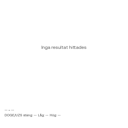
Inga resultat hittades
-- ~ --
DOGE/UZS stäng: --
Låg: --
Hög: --