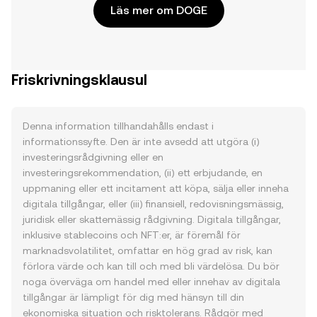
Läs mer om DOGE
Friskrivningsklausul
Denna information tillhandahålls endast i
informationssyfte. Den är inte avsedd att utgöra (i)
investeringsrådgivning eller en
investeringsrekommendation, (ii) ett erbjudande, en
uppmaning eller ett incitament att köpa, sälja eller inneha
digitala tillgångar, eller (iii) finansiell, redovisningsmässig,
juridisk eller skattemässig rådgivning. Digitala tillgångar,
inklusive stablecoins och NFT:er, är föremål för
marknadsvolatilitet, omfattar en hög grad av risk, kan
förlora värde och kan till och med bli värdelösa. Du bör
noga överväga om handel med eller innehav av digitala
tillgångar är lämpligt för dig med hänsyn till din
ekonomiska situation och risktolerans. Rådgör med