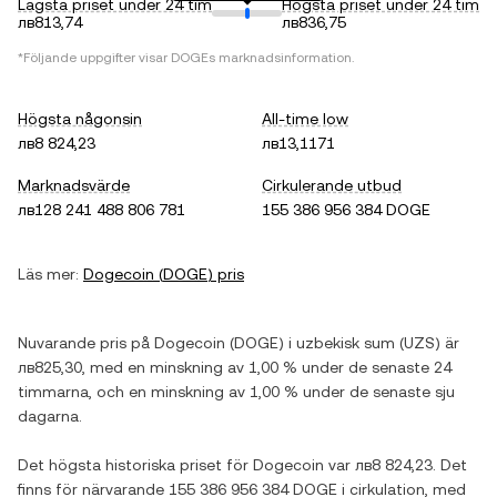
Lägsta priset under 24 tim
Högsta priset under 24 tim
лв813,74
лв836,75
*Följande uppgifter visar
DOGE
s marknadsinformation.
Högsta någonsin
All-time low
лв8 824,23
лв13,1171
Marknadsvärde
Cirkulerande utbud
лв128 241 488 806 781
155 386 956 384 DOGE
Läs mer:
Dogecoin
(
DOGE
) pris
Nuvarande pris på
Dogecoin
(
DOGE
) i
uzbekisk sum
(
UZS
) är
лв825,30
, med
en minskning
av
1,00 %
under de senaste 24
timmarna, och
en minskning
av
1,00 %
under de senaste sju
dagarna.
Det högsta historiska priset för
Dogecoin
var
лв8 824,23
. Det
finns för närvarande
155 386 956 384 DOGE
i cirkulation, med