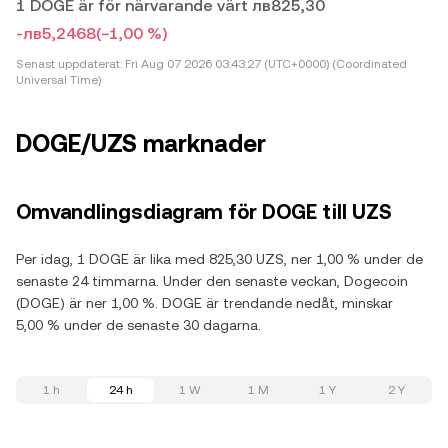
1 DOGE är för närvarande värt лв825,30
-лв5,2468
(−1,00 %)
Senast uppdaterat:
Fri Aug 07 2026 03:43:27 (UTC+0000) (Coordinated
Universal Time)
DOGE/UZS marknader
Omvandlingsdiagram för DOGE till UZS
Per idag, 1 DOGE är lika med 825,30 UZS, ner 1,00 % under de
senaste 24 timmarna. Under den senaste veckan, Dogecoin
(DOGE) är ner 1,00 %. DOGE är trendande nedåt, minskar
5,00 % under de senaste 30 dagarna.
1 h
24 h
1 W
1 M
1 Y
2 Y