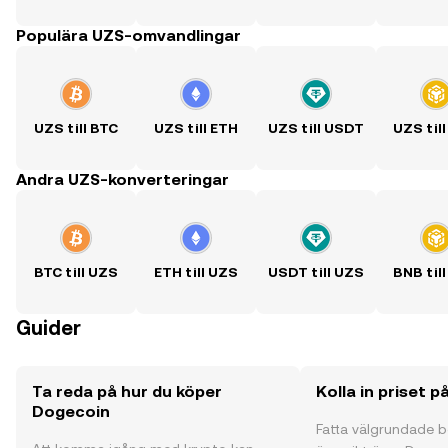
Populära UZS-omvandlingar
UZS till BTC
UZS till ETH
UZS till USDT
UZS til
Andra UZS-konverteringar
BTC till UZS
ETH till UZS
USDT till UZS
BNB til
Guider
Ta reda på hur du köper
Kolla in priset 
Dogecoin
Fatta välgrundade 