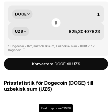
DOGE
UZS
1 Dogecoin = 825,3 uzbekisk sum, 1 uzbekisk sum = 0,0012117
Dogecoin
Konvertera DOGE till UZS
Prisstatistik för Dogecoin (DOGE) till
uzbekisk sum (UZS)
Realtidspris: лв825,30