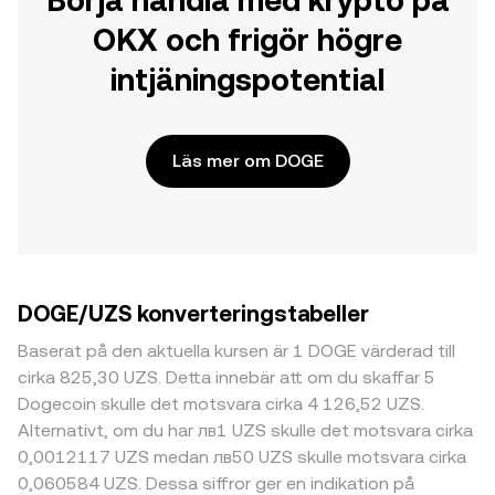
Börja handla med krypto på
OKX och frigör högre
intjäningspotential
Läs mer om DOGE
DOGE/UZS konverteringstabeller
Baserat på den aktuella kursen är 1 DOGE värderad till
cirka 825,30 UZS. Detta innebär att om du skaffar 5
Dogecoin skulle det motsvara cirka 4 126,52 UZS.
Alternativt, om du har лв1 UZS skulle det motsvara cirka
0,0012117 UZS medan лв50 UZS skulle motsvara cirka
0,060584 UZS. Dessa siffror ger en indikation på