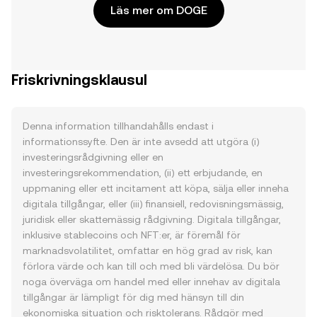
Läs mer om DOGE
Friskrivningsklausul
Denna information tillhandahålls endast i
informationssyfte. Den är inte avsedd att utgöra (i)
investeringsrådgivning eller en
investeringsrekommendation, (ii) ett erbjudande, en
uppmaning eller ett incitament att köpa, sälja eller inneha
digitala tillgångar, eller (iii) finansiell, redovisningsmässig,
juridisk eller skattemässig rådgivning. Digitala tillgångar,
inklusive stablecoins och NFT:er, är föremål för
marknadsvolatilitet, omfattar en hög grad av risk, kan
förlora värde och kan till och med bli värdelösa. Du bör
noga överväga om handel med eller innehav av digitala
tillgångar är lämpligt för dig med hänsyn till din
ekonomiska situation och risktolerans. Rådgör med