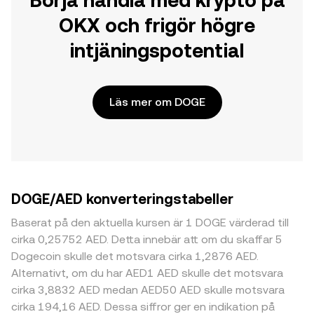
Börja handla med krypto på
OKX och frigör högre
intjäningspotential
Läs mer om DOGE
DOGE/AED konverteringstabeller
Baserat på den aktuella kursen är 1 DOGE värderad till
cirka 0,25752 AED. Detta innebär att om du skaffar 5
Dogecoin skulle det motsvara cirka 1,2876 AED.
Alternativt, om du har AED1 AED skulle det motsvara
cirka 3,8832 AED medan AED50 AED skulle motsvara
cirka 194,16 AED. Dessa siffror ger en indikation på