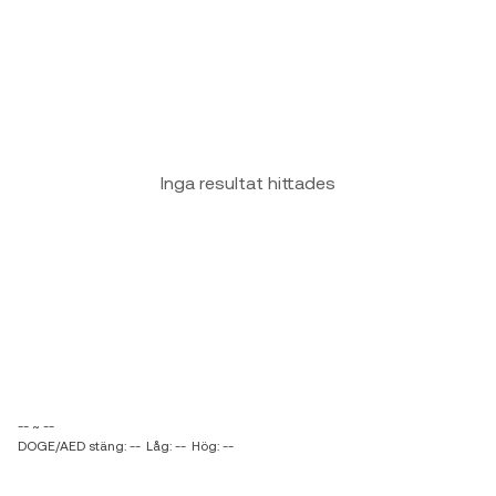
Inga resultat hittades
-- ~ --
DOGE/AED stäng: --
Låg: --
Hög: --