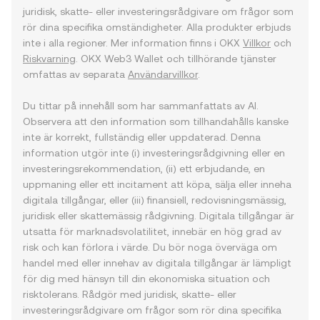
juridisk, skatte- eller investeringsrådgivare om frågor som
rör dina specifika omständigheter. Alla produkter erbjuds
inte i alla regioner. Mer information finns i OKX
Villkor
och
Riskvarning
. OKX Web3 Wallet och tillhörande tjänster
omfattas av separata
Användarvillkor
.
Du tittar på innehåll som har sammanfattats av AI.
Observera att den information som tillhandahålls kanske
inte är korrekt, fullständig eller uppdaterad. Denna
information utgör inte (i) investeringsrådgivning eller en
investeringsrekommendation, (ii) ett erbjudande, en
uppmaning eller ett incitament att köpa, sälja eller inneha
digitala tillgångar, eller (iii) finansiell, redovisningsmässig,
juridisk eller skattemässig rådgivning. Digitala tillgångar är
utsatta för marknadsvolatilitet, innebär en hög grad av
risk och kan förlora i värde. Du bör noga överväga om
handel med eller innehav av digitala tillgångar är lämpligt
för dig med hänsyn till din ekonomiska situation och
risktolerans. Rådgör med juridisk, skatte- eller
investeringsrådgivare om frågor som rör dina specifika