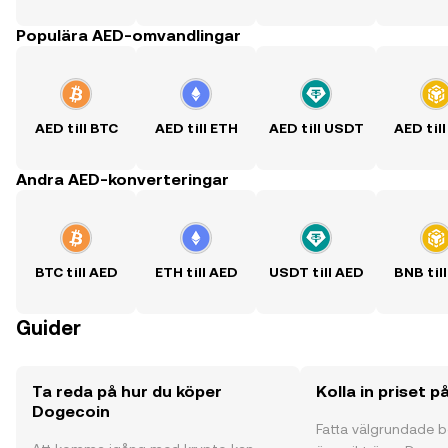
Populära AED-omvandlingar
AED till BTC
AED till ETH
AED till USDT
AED til
Andra AED-konverteringar
BTC till AED
ETH till AED
USDT till AED
BNB til
Guider
Ta reda på hur du köper
Kolla in priset 
Dogecoin
Fatta välgrundade 