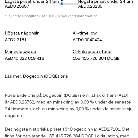
Lägsta priset under 24 tim
Högsta priset under 24 tim
AED0,25657
AED0,26285
*Följande uppgifter visar
DOGE
s marknadsinformation.
Högsta någonsin
All-time low
AED2,7181
AED0,0040404
Marknadsvärde
Cirkulerande utbud
AED40 022 819 416
155 415 726 384 DOGE
Läs mer:
Dogecoin
(
DOGE
) pris
Nuvarande pris på
Dogecoin
(
DOGE
) i
emiratisk dirham
(
AED
)
är
AED0,25752
, med
en minskning
av
0,00 %
under de senaste
24 timmarna, och
en minskning
av
0,00 %
under de senaste sju
dagarna.
Det högsta historiska priset för
Dogecoin
var
AED2,7181
. Det
finns för närvarande
155 415 726 384 DOGE
i cirkulation, med