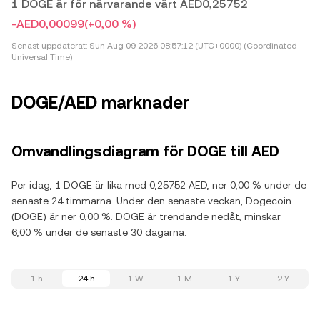
1 DOGE är för närvarande värt AED0,25752
-AED0,00099
(+0,00 %)
Senast uppdaterat:
Sun Aug 09 2026 08:57:12 (UTC+0000) (Coordinated
Universal Time)
DOGE/AED marknader
Omvandlingsdiagram för DOGE till AED
Per idag, 1 DOGE är lika med 0,25752 AED, ner 0,00 % under de
senaste 24 timmarna. Under den senaste veckan, Dogecoin
(DOGE) är ner 0,00 %. DOGE är trendande nedåt, minskar
6,00 % under de senaste 30 dagarna.
1 h
24 h
1 W
1 M
1 Y
2 Y