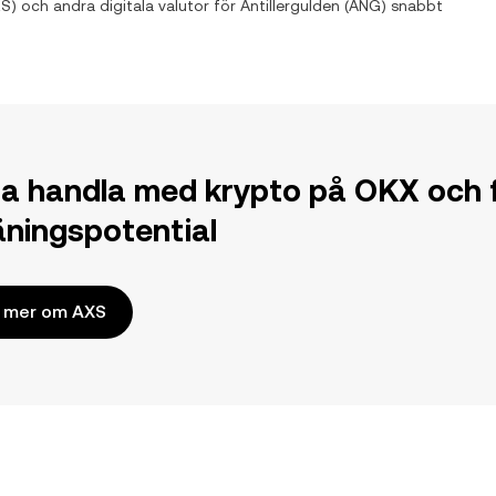
XS
) och andra digitala valutor för
Antillergulden
(
ANG
) snabbt
ja handla med krypto på OKX och f
jäningspotential
 mer om AXS