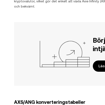
kryptovalutor, vilket gör det enkelt att växla
Axie Infinity
(
A
och bekvämt.
Bör
int
Läs
AXS/ANG konverteringstabeller