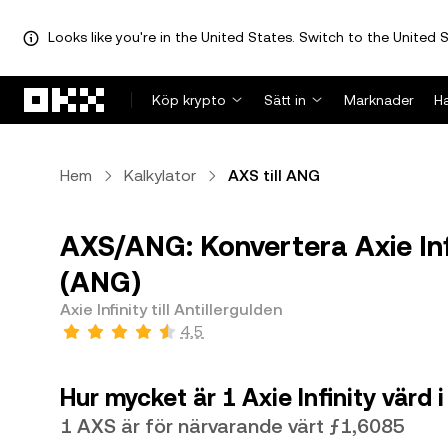
Looks like you're in the United States. Switch to the United S
Hoppa till huvudinnehåll
Köp krypto
Sätt in
Marknader
H
Hem
Kalkylator
AXS till ANG
AXS/ANG: Konvertera Axie Infin
(ANG)
Axie Infinity till Antillergulden
4,5
Hur mycket är 1 Axie Infinity värd 
1 AXS är för närvarande värt ƒ1,6085