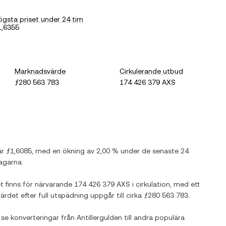
ögsta priset under 24 tim
1,6355
Marknadsvärde
Cirkulerande utbud
ƒ280 563 783
174 426 379 AXS
är
ƒ1,6085
, med
en ökning
av
2,00 %
under de senaste 24
agarna.
et finns för närvarande
174 426 379 AXS
i cirkulation, med ett
ärdet efter full utspädning uppgår till cirka
ƒ280 563 783
.
 se konverteringar från
Antillergulden
till andra populära