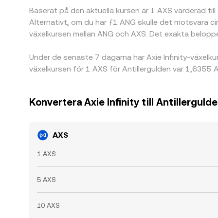
Baserat på den aktuella kursen är 1 AXS värderad till
Alternativt, om du har ƒ1 ANG skulle det motsvara c
växelkursen mellan ANG och AXS. Det exakta beloppe
Under de senaste 7 dagarna har Axie Infinity-växel
växelkursen för 1 AXS för Antillergulden var 1,635
Konvertera Axie Infinity till Antillerguld
AXS
1 AXS
5 AXS
10 AXS