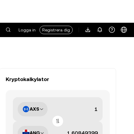
Logga in
Registrera dig
Kryptokalkylator
AXS
ANG