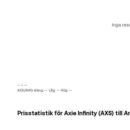
Inga res
-- ~ --
AXS/ANG stäng: --
Låg: --
Hög: --
Prisstatistik för Axie Infinity (AXS) till 