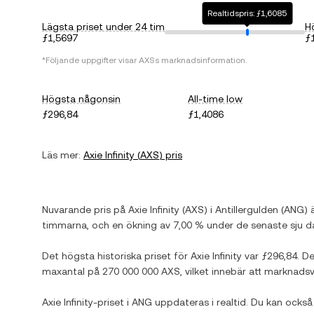
Realtidspris: ƒ1,6085
Lägsta priset under 24 tim
H
ƒ1,5697
ƒ
*Följande uppgifter visar
AXS
s marknadsinformation.
Högsta någonsin
All-time low
ƒ296,84
ƒ1,4086
Läs mer:
Axie Infinity
(
AXS
) pris
Nuvarande pris på
Axie Infinity
(
AXS
) i
Antillergulden
(
ANG
) 
timmarna, och
en ökning
av
7,00 %
under de senaste sju d
Det högsta historiska priset för
Axie Infinity
var
ƒ296,84
. D
maxantal på
270 000 000 AXS
, vilket innebär att marknadsv
Axie Infinity
-priset i
ANG
uppdateras i realtid. Du kan också