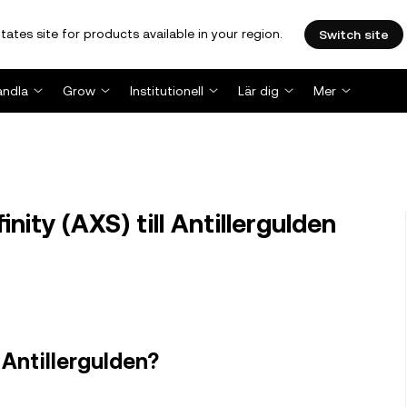
tates site for products available in your region.
Switch site
andla
Grow
Institutionell
Lär dig
Mer
ity (AXS) till Antillergulden
i Antillergulden?