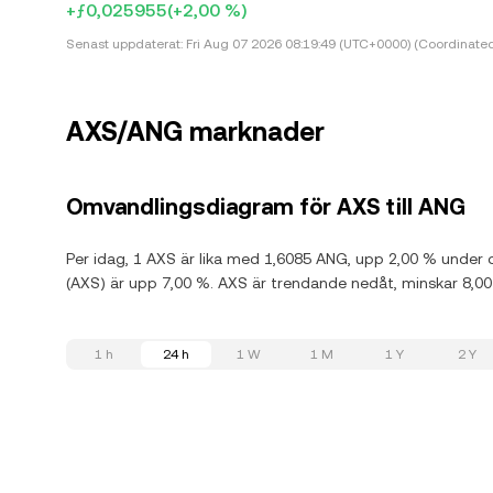
+ƒ0,025955
(+2,00 %)
Senast uppdaterat:
Fri Aug 07 2026 08:19:49 (UTC+0000) (Coordinated
AXS/ANG marknader
Omvandlingsdiagram för AXS till ANG
Per idag, 1 AXS är lika med 1,6085 ANG, upp 2,00 % under 
(AXS) är upp 7,00 %. AXS är trendande nedåt, minskar 8,0
1 h
24 h
1 W
1 M
1 Y
2 Y