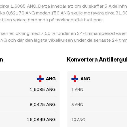
 cirka 1,6085 ANG. Detta innebär att om du skaffar 5 Axie Infi
irka 0,62170 ANG medan ƒ50 ANG skulle motsvara cirka 31,085
t kan variera beroende på marknadsfluktuationer.
kursen en ökning med 7,00 %. Under en 24-timmarsperiod vari
5 ANG och där den lägsta växelkursen under de senaste 24 ti
en
Konvertera Antillerguld
ANG
ANG
1,6085 ANG
1 ANG
8,0425 ANG
5 ANG
16,0849 ANG
10 ANG