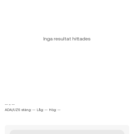
Inga resultat hittades
-- ~ --
ADA/UZS stäng: --
Låg: --
Hög: --