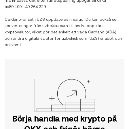
marknadsvärdet efter full utspädning uppgår till cirka
лв89 109 149 264 329
.
Cardano
-priset i
UZS
uppdateras i realtid. Du kan också se
konverteringar från
uzbekisk sum
till andra populära
kryptovalutor, vilket gör det enkelt att växla
Cardano
(
ADA
)
och andra digitala valutor för
uzbekisk sum
(
UZS
) snabbt och
bekvämt.
Börja handla med krypto på