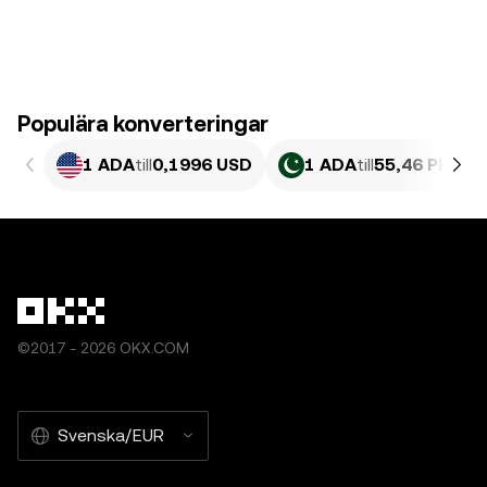
Populära konverteringar
1 ADA
till
0,1996 USD
1 ADA
till
55,46 PKR
©2017 - 2026 OKX.COM
Svenska/EUR