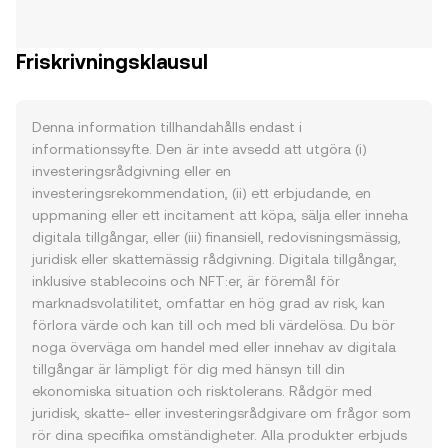
Friskrivningsklausul
Denna information tillhandahålls endast i
informationssyfte. Den är inte avsedd att utgöra (i)
investeringsrådgivning eller en
investeringsrekommendation, (ii) ett erbjudande, en
uppmaning eller ett incitament att köpa, sälja eller inneha
digitala tillgångar, eller (iii) finansiell, redovisningsmässig,
juridisk eller skattemässig rådgivning. Digitala tillgångar,
inklusive stablecoins och NFT:er, är föremål för
marknadsvolatilitet, omfattar en hög grad av risk, kan
förlora värde och kan till och med bli värdelösa. Du bör
noga överväga om handel med eller innehav av digitala
tillgångar är lämpligt för dig med hänsyn till din
ekonomiska situation och risktolerans. Rådgör med
juridisk, skatte- eller investeringsrådgivare om frågor som
rör dina specifika omständigheter. Alla produkter erbjuds