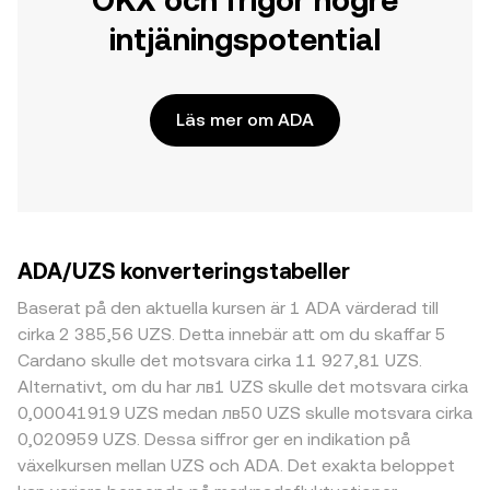
OKX och frigör högre
intjäningspotential
Läs mer om ADA
ADA/UZS konverteringstabeller
Baserat på den aktuella kursen är 1 ADA värderad till
cirka 2 385,56 UZS. Detta innebär att om du skaffar 5
Cardano skulle det motsvara cirka 11 927,81 UZS.
Alternativt, om du har лв1 UZS skulle det motsvara cirka
0,00041919 UZS medan лв50 UZS skulle motsvara cirka
0,020959 UZS. Dessa siffror ger en indikation på
växelkursen mellan UZS och ADA. Det exakta beloppet