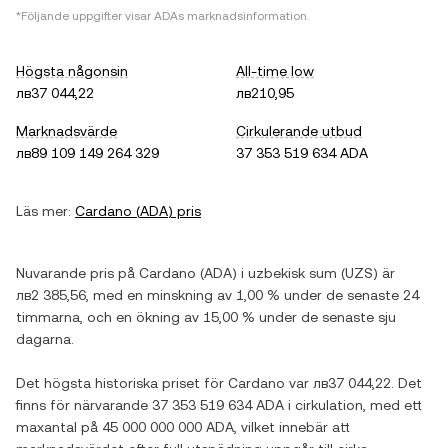
*Följande uppgifter visar
ADA
s marknadsinformation.
Högsta någonsin
All-time low
лв37 044,22
лв210,95
Marknadsvärde
Cirkulerande utbud
лв89 109 149 264 329
37 353 519 634 ADA
Läs mer:
Cardano
(
ADA
) pris
Nuvarande pris på
Cardano
(
ADA
) i
uzbekisk sum
(
UZS
) är
лв2 385,56
, med
en minskning
av
1,00 %
under de senaste 24
timmarna, och
en ökning
av
15,00 %
under de senaste sju
dagarna.
Det högsta historiska priset för
Cardano
var
лв37 044,22
. Det
finns för närvarande
37 353 519 634 ADA
i cirkulation, med ett
maxantal på
45 000 000 000 ADA
, vilket innebär att