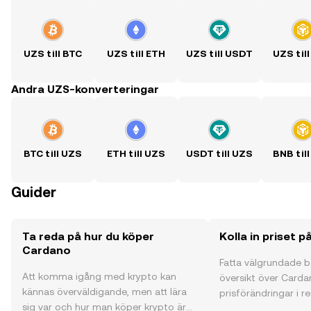
UZS till BTC
UZS till ETH
UZS till USDT
UZS til
Andra UZS-konverteringar
BTC till UZS
ETH till UZS
USDT till UZS
BNB til
Guider
Ta reda på hur du köper
Kolla in priset 
Cardano
Fatta välgrundade 
Att komma igång med krypto kan
översikt över Carda
kännas överväldigande, men att lära
prisförändringar i re
sig var och hur man köper krypto är
communityns åsikte