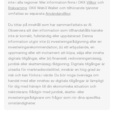
inte i alla regioner. Mer information finns i OKX
Villkor
och
Riskvarning
. OKX Web3 Wallet och tillhörande tjänster
omfattas av separata
Användarvillkor
.
Du tittar på innehåll som har sammanfattats av AI.
Observera att den information som tillhandahålls kanske
inte är korrekt, fullständig eller uppdaterad. Denna
information utgör inte (i) investeringsrådgivning eller en
investeringsrekommendation, (ii) ett erbjudande, en
uppmaning eller ett incitament att köpa, sälja eller inneha
digitala tillgångar, eller (iii) finansiell, redovisningsmässig,
juridisk eller skattemässig rådgivning. Digitala tillgångar är
utsatta för marknadsvolatilitet, innebär en hög grad av
risk och kan förlora i värde. Du bör noga överväga om
handel med eller innehav av digitala tillgångar är lämpligt
för dig med hänsyn till din ekonomiska situation och
risktolerans. Rådgör med juridisk, skatte- eller
investeringsrådgivare om frågor som rör dina specifika
omständigheter.