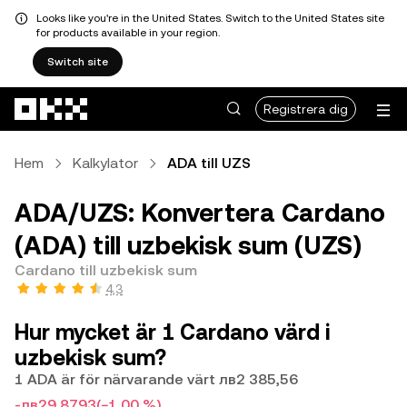
Looks like you're in the United States. Switch to the United States site
for products available in your region.
Switch site
Hoppa till huvudinnehåll
Registrera dig
Hem
Kalkylator
ADA till UZS
ADA/UZS: Konvertera Cardano
(ADA) till uzbekisk sum (UZS)
Cardano till uzbekisk sum
4,3
Hur mycket är 1 Cardano värd i
uzbekisk sum?
1 ADA är för närvarande värt лв2 385,56
-лв29,8793
(−1,00 %)