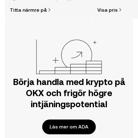
enklare än du kanske tror. Kickstarta
mycket mer.
Titta närmre på
Visa pris
din resa på OKX mobilapp eller direkt
här på webben.
Börja handla med krypto på
OKX och frigör högre
intjäningspotential
Läs mer om ADA