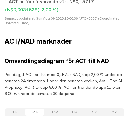
1 ACT är för närvarande värt N$0,15717
+N$0,0031638
(+2,00 %)
Senast uppdaterat:
Sun Aug 09 2026 10:00:36 (UTC+0000) (Coordinated
Universal Time)
ACT/NAD marknader
Omvandlingsdiagram för ACT till NAD
Per idag, 1 ACT är lika med 0,15717 NAD, upp 2,00 % under de
senaste 24 timmarna. Under den senaste veckan, Act I: The AI
Prophecy (ACT) är upp 9,00 %. ACT är trendande uppåt, ökar
6,00 % under de senaste 30 dagarna.
1 h
24 h
1 W
1 M
1 Y
2 Y