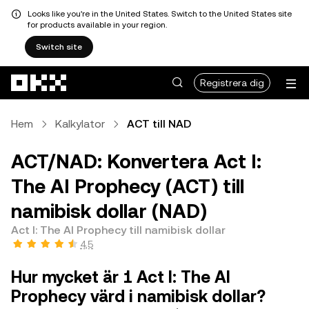
Looks like you're in the United States. Switch to the United States site
for products available in your region.
Switch site
Hoppa till huvudinnehåll
Registrera dig
Hem
Kalkylator
ACT till NAD
ACT/NAD: Konvertera Act I:
The AI Prophecy (ACT) till
namibisk dollar (NAD)
Act I: The AI Prophecy till namibisk dollar
4,5
Hur mycket är 1 Act I: The AI
Prophecy värd i namibisk dollar?