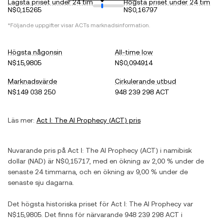
Lägsta priset under 24 tim
Högsta priset under 24 tim
N$0,15265
N$0,16797
*Följande uppgifter visar
ACT
s marknadsinformation.
Högsta någonsin
All-time low
N$15,9805
N$0,094914
Marknadsvärde
Cirkulerande utbud
N$149 038 250
948 239 298 ACT
Läs mer:
Act I: The AI Prophecy
(
ACT
) pris
Nuvarande pris på
Act I: The AI Prophecy
(
ACT
) i
namibisk
dollar
(
NAD
) är
N$0,15717
, med
en ökning
av
2,00 %
under de
senaste 24 timmarna, och
en ökning
av
9,00 %
under de
senaste sju dagarna.
Det högsta historiska priset för
Act I: The AI Prophecy
var
N$15,9805
. Det finns för närvarande
948 239 298 ACT
i