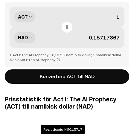
ACT
NAD
1 Act I: The AI Prophecy = 0,15717 namibisk dollar, 1 namibisk dollar =
6,362 Act I: The AI Prophecy
Konvertera ACT till NAD
Prisstatistik för Act I: The AI Prophecy
(ACT) till namibisk dollar (NAD)
Realtidspris: N$0,15717