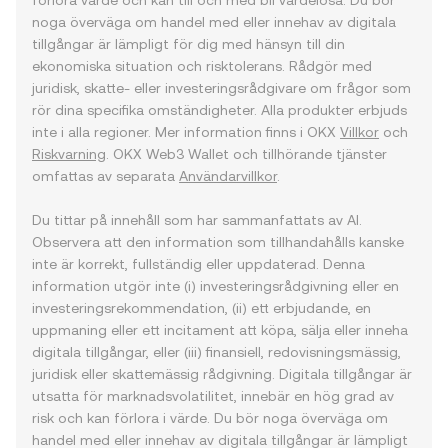
förlora värde och kan till och med bli värdelösa. Du bör
noga överväga om handel med eller innehav av digitala
tillgångar är lämpligt för dig med hänsyn till din
ekonomiska situation och risktolerans. Rådgör med
juridisk, skatte- eller investeringsrådgivare om frågor som
rör dina specifika omständigheter. Alla produkter erbjuds
inte i alla regioner. Mer information finns i OKX
Villkor
och
Riskvarning
. OKX Web3 Wallet och tillhörande tjänster
omfattas av separata
Användarvillkor
.
Du tittar på innehåll som har sammanfattats av AI.
Observera att den information som tillhandahålls kanske
inte är korrekt, fullständig eller uppdaterad. Denna
information utgör inte (i) investeringsrådgivning eller en
investeringsrekommendation, (ii) ett erbjudande, en
uppmaning eller ett incitament att köpa, sälja eller inneha
digitala tillgångar, eller (iii) finansiell, redovisningsmässig,
juridisk eller skattemässig rådgivning. Digitala tillgångar är
utsatta för marknadsvolatilitet, innebär en hög grad av
risk och kan förlora i värde. Du bör noga överväga om
handel med eller innehav av digitala tillgångar är lämpligt