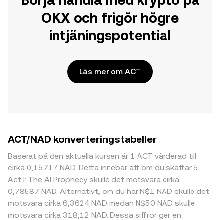
Börja handla med krypto på
OKX och frigör högre
intjäningspotential
Läs mer om ACT
ACT/NAD konverteringstabeller
Baserat på den aktuella kursen är 1 ACT värderad till
cirka 0,15717 NAD. Detta innebär att om du skaffar 5
Act I: The AI Prophecy skulle det motsvara cirka
0,78587 NAD. Alternativt, om du har N$1 NAD skulle det
motsvara cirka 6,3624 NAD medan N$50 NAD skulle
motsvara cirka 318,12 NAD. Dessa siffror ger en