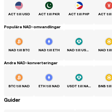
ACT till USD
ACT till PKR
ACT till PHP
ACT til
Populära NAD-omvandlingar
NAD till BTC
NAD till ETH
NAD till USDT
NAD til
Andra NAD-konverteringar
BTC till NAD
ETH till NAD
USDT till NAD
BNB til
Guider