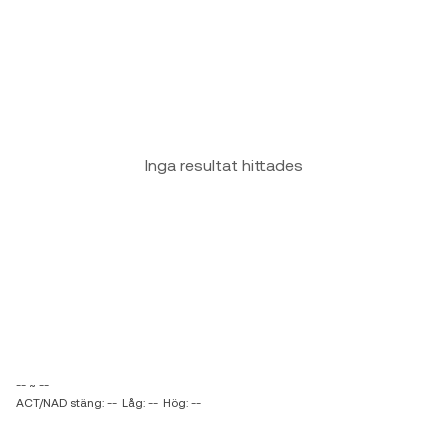
Inga resultat hittades
-- ~ --
ACT/NAD stäng: --
Låg: --
Hög: --