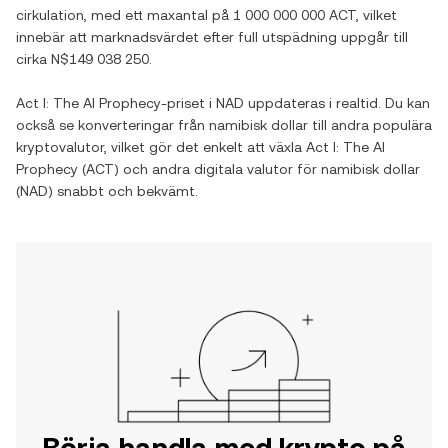
cirkulation, med ett maxantal på
1 000 000 000 ACT
, vilket
innebär att marknadsvärdet efter full utspädning uppgår till
cirka
N$149 038 250
.
Act I: The AI Prophecy
-priset i
NAD
uppdateras i realtid. Du kan
också se konverteringar från
namibisk dollar
till andra populära
kryptovalutor, vilket gör det enkelt att växla
Act I: The AI
Prophecy
(
ACT
) och andra digitala valutor för
namibisk dollar
(
NAD
) snabbt och bekvämt.