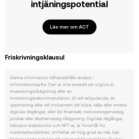
intjäningspotential
Läs mer om ACT
Friskrivningsklausul
Denna information tillhandahålls endast i
informationssyfte. Den är inte avsedd att utgöra (i)
investeringsrådgivning eller en
investeringsrekommendation, (ii) ett erbjudande, en
uppmaning eller ett incitament att köpa, sälja eller inneha
digitala tillgångar, eller (iii) finansiell, redovisningsmässig,
juridisk eller skattemässig rådgivning. Digitala tillgångar,
inklusive stablecoins och NFT:er, är föremål för
marknadsvolatilitet, omfattar en hög grad av risk, kan