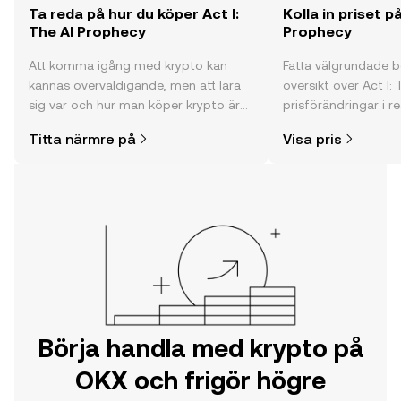
Ta reda på hur du köper Act I:
Kolla in priset på
The AI Prophecy
Prophecy
Att komma igång med krypto kan
Fatta välgrundade 
kännas överväldigande, men att lära
översikt över Act I:
sig var och hur man köper krypto är
prisförändringar i re
enklare än du kanske tror. Kickstarta
communityns åsikte
Titta närmre på
Visa pris
din resa på OKX mobilapp eller direkt
mycket mer.
här på webben.
Börja handla med krypto på
OKX och frigör högre