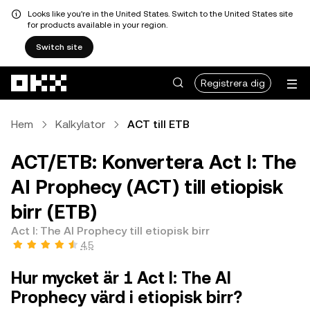
Looks like you're in the United States. Switch to the United States site
for products available in your region.
Switch site
Hoppa till huvudinnehåll
Registrera dig
Hem
Kalkylator
ACT till ETB
ACT/ETB: Konvertera Act I: The
AI Prophecy (ACT) till etiopisk
birr (ETB)
Act I: The AI Prophecy till etiopisk birr
4,5
Hur mycket är 1 Act I: The AI
Prophecy värd i etiopisk birr?