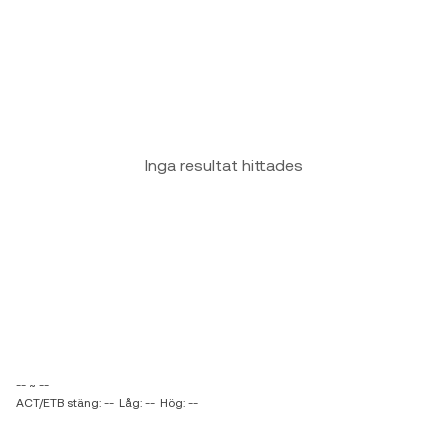
Inga resultat hittades
-- ~ --
ACT/ETB stäng: --
Låg: --
Hög: --