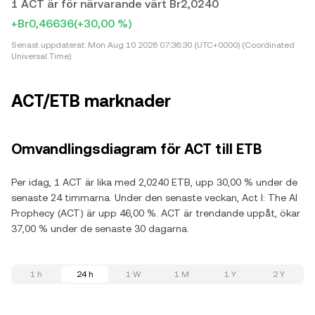
1 ACT är för närvarande värt Br2,0240
+Br0,46636
(+30,00 %)
Senast uppdaterat:
Mon Aug 10 2026 07:36:30 (UTC+0000) (Coordinated
Universal Time)
ACT/ETB marknader
Omvandlingsdiagram för ACT till ETB
Per idag, 1 ACT är lika med 2,0240 ETB, upp 30,00 % under de
senaste 24 timmarna. Under den senaste veckan, Act I: The AI
Prophecy (ACT) är upp 46,00 %. ACT är trendande uppåt, ökar
37,00 % under de senaste 30 dagarna.
1 h
24 h
1 W
1 M
1 Y
2 Y