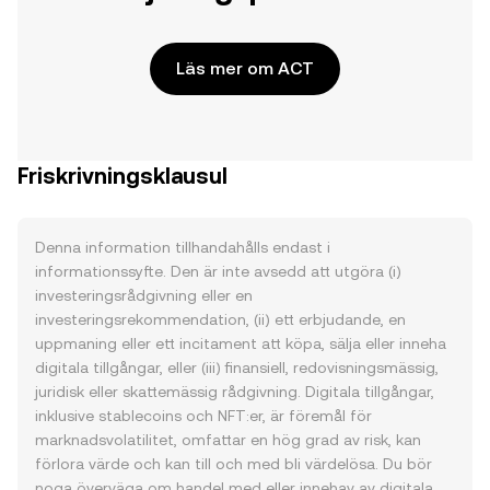
Läs mer om ACT
Friskrivningsklausul
Denna information tillhandahålls endast i
informationssyfte. Den är inte avsedd att utgöra (i)
investeringsrådgivning eller en
investeringsrekommendation, (ii) ett erbjudande, en
uppmaning eller ett incitament att köpa, sälja eller inneha
digitala tillgångar, eller (iii) finansiell, redovisningsmässig,
juridisk eller skattemässig rådgivning. Digitala tillgångar,
inklusive stablecoins och NFT:er, är föremål för
marknadsvolatilitet, omfattar en hög grad av risk, kan
förlora värde och kan till och med bli värdelösa. Du bör
noga överväga om handel med eller innehav av digitala