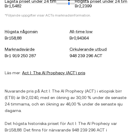
Lägsta priset under 24 tim
Högsta priset under 24 tim
Br1,5482
Br2,2399
*Följande uppgifter visar
ACT
s marknadsinformation.
Högsta någonsin
All-time low
Br158,88
Br0,94364
Marknadsvärde
Cirkulerande utbud
Br1 919 250 287
948 239 296 ACT
Läs mer:
Act I: The AI Prophecy
(
ACT
) pris
Nuvarande pris på
Act I: The AI Prophecy
(
ACT
) i
etiopisk birr
(
ETB
) är
Br2,0240
, med
en ökning
av
30,00 %
under de senaste
24 timmarna, och
en ökning
av
46,00 %
under de senaste sju
dagarna.
Det högsta historiska priset för
Act I: The AI Prophecy
var
Br158,88
. Det finns för närvarande
948 239 296 ACT
i