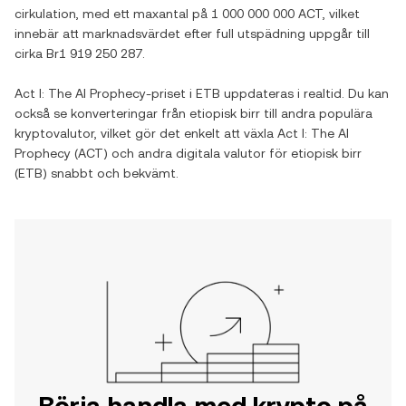
cirkulation, med ett maxantal på
1 000 000 000 ACT
, vilket
innebär att marknadsvärdet efter full utspädning uppgår till
cirka
Br1 919 250 287
.
Act I: The AI Prophecy
-priset i
ETB
uppdateras i realtid. Du kan
också se konverteringar från
etiopisk birr
till andra populära
kryptovalutor, vilket gör det enkelt att växla
Act I: The AI
Prophecy
(
ACT
) och andra digitala valutor för
etiopisk birr
(
ETB
) snabbt och bekvämt.