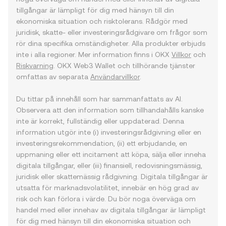
tillgångar är lämpligt för dig med hänsyn till din
ekonomiska situation och risktolerans. Rådgör med
juridisk, skatte- eller investeringsrådgivare om frågor som
rör dina specifika omständigheter. Alla produkter erbjuds
inte i alla regioner. Mer information finns i OKX
Villkor
och
Riskvarning
. OKX Web3 Wallet och tillhörande tjänster
omfattas av separata
Användarvillkor
.
Du tittar på innehåll som har sammanfattats av AI.
Observera att den information som tillhandahålls kanske
inte är korrekt, fullständig eller uppdaterad. Denna
information utgör inte (i) investeringsrådgivning eller en
investeringsrekommendation, (ii) ett erbjudande, en
uppmaning eller ett incitament att köpa, sälja eller inneha
digitala tillgångar, eller (iii) finansiell, redovisningsmässig,
juridisk eller skattemässig rådgivning. Digitala tillgångar är
utsatta för marknadsvolatilitet, innebär en hög grad av
risk och kan förlora i värde. Du bör noga överväga om
handel med eller innehav av digitala tillgångar är lämpligt
för dig med hänsyn till din ekonomiska situation och