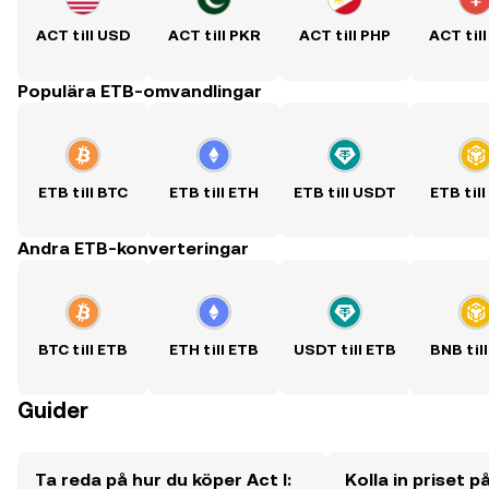
ACT till USD
ACT till PKR
ACT till PHP
ACT til
Populära ETB-omvandlingar
ETB till BTC
ETB till ETH
ETB till USDT
ETB til
Andra ETB-konverteringar
BTC till ETB
ETH till ETB
USDT till ETB
BNB til
Guider
Ta reda på hur du köper Act I:
Kolla in priset på