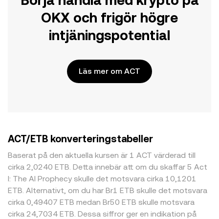
Börja handla med krypto på
OKX och frigör högre
intjäningspotential
Läs mer om ACT
ACT/ETB konverteringstabeller
Baserat på den aktuella kursen är 1 ACT värderad till
cirka 2,0240 ETB. Detta innebär att om du skaffar 5 Act
I: The AI Prophecy skulle det motsvara cirka 10,1201
ETB. Alternativt, om du har Br1 ETB skulle det motsvara
cirka 0,49407 ETB medan Br50 ETB skulle motsvara
cirka 24,7034 ETB. Dessa siffror ger en indikation på