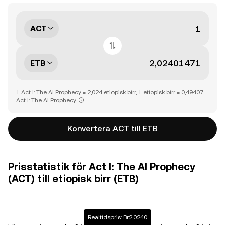
ACT
ETB
1 Act I: The AI Prophecy = 2,024 etiopisk birr, 1 etiopisk birr = 0,49407
Act I: The AI Prophecy
Konvertera ACT till ETB
Prisstatistik för Act I: The AI Prophecy
(ACT) till etiopisk birr (ETB)
Realtidspris: Br2,0240