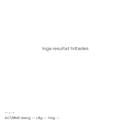
Inga resultat hittades
-- ~ --
ACT/BMD stäng: --
Låg: --
Hög: --