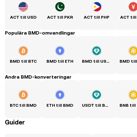
ACT till USD
ACT till PKR
ACT till PHP
ACT til
Populära BMD-omvandlingar
BMD till BTC
BMD till ETH
BMD till USDT
BMD til
Andra BMD-konverteringar
BTC till BMD
ETH till BMD
USDT till BMD
BNB til
Guider