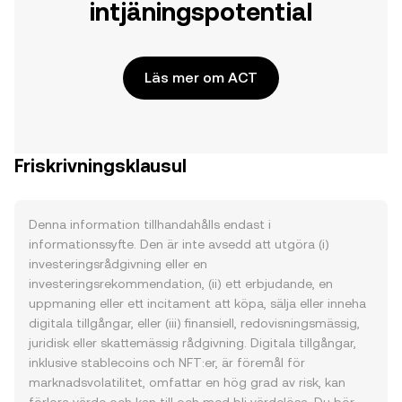
intjäningspotential
Läs mer om ACT
Friskrivningsklausul
Denna information tillhandahålls endast i
informationssyfte. Den är inte avsedd att utgöra (i)
investeringsrådgivning eller en
investeringsrekommendation, (ii) ett erbjudande, en
uppmaning eller ett incitament att köpa, sälja eller inneha
digitala tillgångar, eller (iii) finansiell, redovisningsmässig,
juridisk eller skattemässig rådgivning. Digitala tillgångar,
inklusive stablecoins och NFT:er, är föremål för
marknadsvolatilitet, omfattar en hög grad av risk, kan