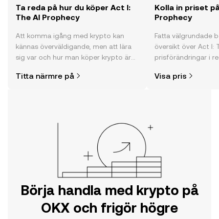
Ta reda på hur du köper Act I:
Kolla in priset på
The AI Prophecy
Prophecy
Att komma igång med krypto kan
Fatta välgrundade 
kännas överväldigande, men att lära
översikt över Act I:
sig var och hur man köper krypto är
prisförändringar i re
enklare än du kanske tror. Kickstarta
communityns åsikte
Titta närmre på
Visa pris
din resa på OKX mobilapp eller direkt
mycket mer.
här på webben.
Börja handla med krypto på
OKX och frigör högre