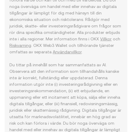
förlora värde och kan till och med bli värdelösa. Du bör
noga överväga om handel med eller innehav av digitala
tillgångar är lämpligt för dig med hänsyn till din
ekonomiska situation och risktolerans. Rådgör med
juridisk, skatte- eller investeringsrådgivare om frågor som
rör dina specifika omständigheter. Alla produkter erbjuds
inte i alla regioner. Mer information finns i OKX
Villkor
och
Riskvarning
. OKX Web3 Wallet och tillhörande tjänster
omfattas av separata
Användarvillkor
.
Du tittar på innehåll som har sammanfattats av AI.
Observera att den information som tillhandahålls kanske
inte är korrekt, fullständig eller uppdaterad. Denna
information utgör inte (i) investeringsrådgivning eller en
investeringsrekommendation, (ii) ett erbjudande, en
uppmaning eller ett incitament att köpa, sälja eller inneha
digitala tillgångar, eller (iii) finansiell, redovisningsmässig,
juridisk eller skattemässig rådgivning. Digitala tillgångar är
utsatta för marknadsvolatilitet, innebär en hög grad av
risk och kan förlora i värde. Du bör noga överväga om
handel med eller innehav av digitala tillgångar är lämpligt