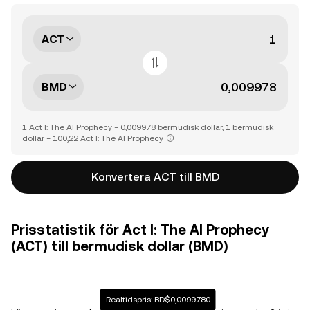
ACT
BMD
1 Act I: The AI Prophecy = 0,009978 bermudisk dollar, 1 bermudisk
dollar = 100,22 Act I: The AI Prophecy
Konvertera ACT till BMD
Prisstatistik för Act I: The AI Prophecy
(ACT) till bermudisk dollar (BMD)
Realtidspris: BD$0,0099780