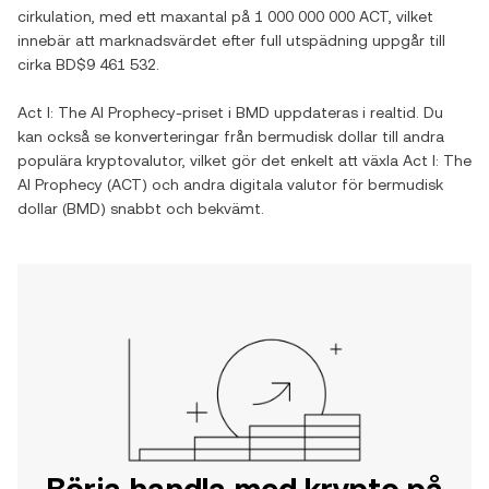
cirkulation, med ett maxantal på
1 000 000 000 ACT
, vilket
innebär att marknadsvärdet efter full utspädning uppgår till
cirka
BD$9 461 532
.
Act I: The AI Prophecy
-priset i
BMD
uppdateras i realtid. Du
kan också se konverteringar från
bermudisk dollar
till andra
populära kryptovalutor, vilket gör det enkelt att växla
Act I: The
AI Prophecy
(
ACT
) och andra digitala valutor för
bermudisk
dollar
(
BMD
) snabbt och bekvämt.