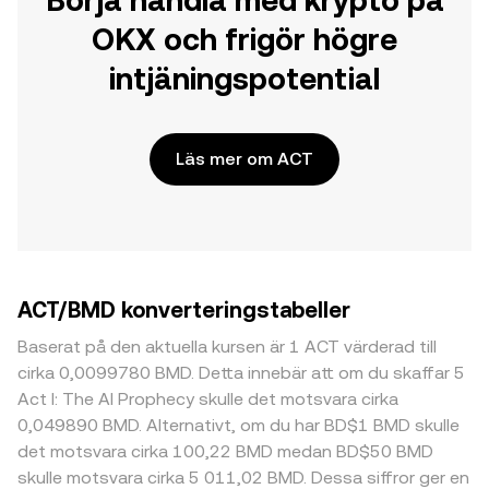
Börja handla med krypto på
OKX och frigör högre
intjäningspotential
Läs mer om ACT
ACT/BMD konverteringstabeller
Baserat på den aktuella kursen är 1 ACT värderad till
cirka 0,0099780 BMD. Detta innebär att om du skaffar 5
Act I: The AI Prophecy skulle det motsvara cirka
0,049890 BMD. Alternativt, om du har BD$1 BMD skulle
det motsvara cirka 100,22 BMD medan BD$50 BMD
skulle motsvara cirka 5 011,02 BMD. Dessa siffror ger en