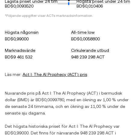
Lägsta priset under 24 tim
Högsta priset under 24 tim
BD$0,0093520
BD$0,010406
*Följande uppgifter visar
ACT
s marknadsinformation.
Högsta någonsin
All-time low
BD$0,99000
BD$0,0058800
Marknadsvärde
Cirkulerande utbud
BD$9 461 532
948 239 298 ACT
Läs mer:
Act I: The AI Prophecy
(
ACT
) pris
Nuvarande pris på
Act I: The AI Prophecy
(
ACT
) i
bermudisk
dollar
(
BMD
) är
BD$0,0099780
, med
en ökning
av
1,00 %
under
de senaste 24 timmarna, och
en ökning
av
11,00 %
under de
senaste sju dagarna.
Det högsta historiska priset för
Act I: The AI Prophecy
var
BD$0,99000
. Det finns för närvarande
948 239 298 ACT
i