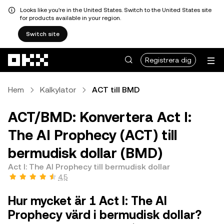
Looks like you're in the United States. Switch to the United States site
for products available in your region.
Switch site
Hoppa till huvudinnehåll
Registrera dig
Hem
Kalkylator
ACT till BMD
ACT/BMD: Konvertera Act I:
The AI Prophecy (ACT) till
bermudisk dollar (BMD)
Act I: The AI Prophecy till bermudisk dollar
4,5
Hur mycket är 1 Act I: The AI
Prophecy värd i bermudisk dollar?