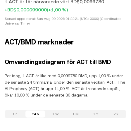
1 ACT är för närvarande värt BD$0,0099780
+BD$0,000099000
(+1,00 %)
Senast uppdaterat:
Sun Aug 09 2026 01:22:21 (UTC+0000) (Coordinated
Universal Time)
ACT/BMD marknader
Omvandlingsdiagram för ACT till BMD
Per idag, 1 ACT är lika med 0,0099780 BMD, upp 1,00 % under
de senaste 24 timmarna. Under den senaste veckan, Act I: The
AI Prophecy (ACT) är upp 11,00 %. ACT är trendande uppåt,
ökar 10,00 % under de senaste 30 dagarna.
1 h
24 h
1 W
1 M
1 Y
2 Y