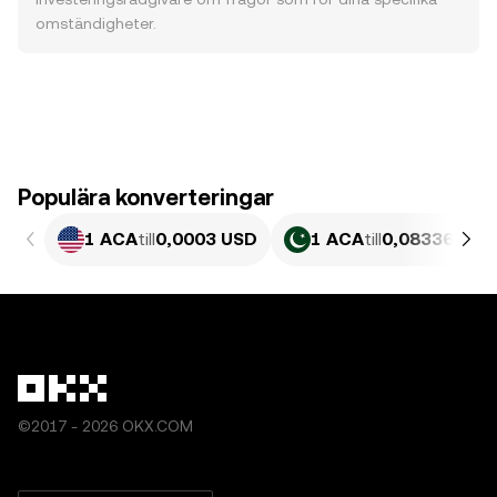
omständigheter.
Populära konverteringar
1 ACA
till
0,0003 USD
1 ACA
till
0,083361 PK
©2017 - 2026 OKX.COM