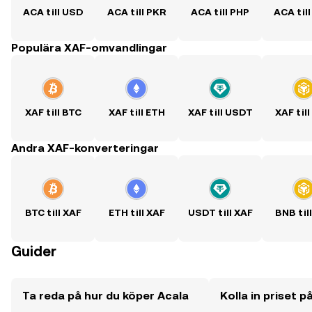
ACA till USD
ACA till PKR
ACA till PHP
ACA til
Populära XAF-omvandlingar
XAF till BTC
XAF till ETH
XAF till USDT
XAF til
Andra XAF-konverteringar
BTC till XAF
ETH till XAF
USDT till XAF
BNB til
Guider
Ta reda på hur du köper Acala
Kolla in priset p