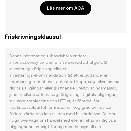
Läs mer om ACA
Friskrivningsklausul
Denna information tillhandahålls endast i
informationssyfte. Den är inte avsedd att utgöra (i)
investeringsrådgivning eller en
investeringsrekommendation, (ii) ett erbjudande, en
uppmaning eller ett incitament att köpa, sälja eller inneha
digitala tillgångar, eller (iii) finansiell, redovisningsmässig,
juridisk eller skattemässig rådgivning. Digitala tillgångar,
inklusive stablecoins och NFT:er, är föremål för
marknadsvolatilitet, omfattar en hög grad av risk, kan
förlora värde och kan till och med bli värdelösa. Du bör
noga överväga om handel med eller innehav av digitala
tillgångar är lämpligt för dig med hänsyn till din