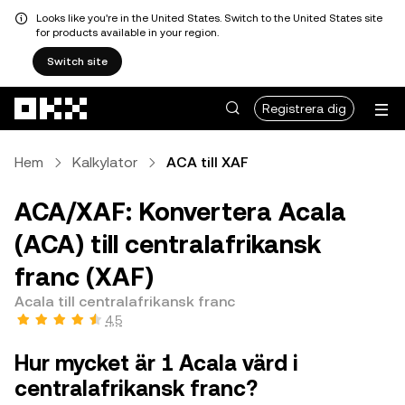
Looks like you're in the United States. Switch to the United States site
for products available in your region.
Switch site
Hoppa till huvudinnehåll
Registrera dig
Hem
Kalkylator
ACA till XAF
ACA/XAF: Konvertera Acala
(ACA) till centralafrikansk
franc (XAF)
Acala till centralafrikansk franc
4,5
Hur mycket är 1 Acala värd i
centralafrikansk franc?