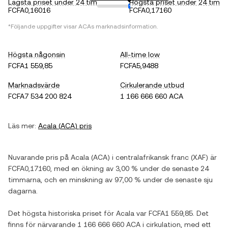
Lägsta priset under 24 tim
Högsta priset under 24 tim
FCFA0,16016
FCFA0,17160
*Följande uppgifter visar
ACA
s marknadsinformation.
Högsta någonsin
All-time low
FCFA1 559,85
FCFA5,9488
Marknadsvärde
Cirkulerande utbud
FCFA7 534 200 824
1 166 666 660 ACA
Läs mer:
Acala
(
ACA
) pris
Nuvarande pris på
Acala
(
ACA
) i
centralafrikansk franc
(
XAF
) är
FCFA0,17160
, med
en ökning
av
3,00 %
under de senaste 24
timmarna, och
en minskning
av
97,00 %
under de senaste sju
dagarna.
Det högsta historiska priset för
Acala
var
FCFA1 559,85
. Det
finns för närvarande
1 166 666 660 ACA
i cirkulation, med ett