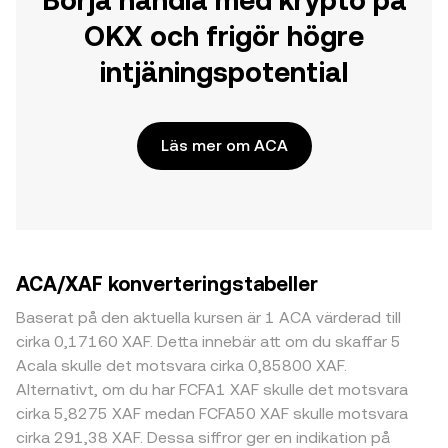
Börja handla med krypto på
OKX och frigör högre
intjäningspotential
Läs mer om ACA
ACA/XAF konverteringstabeller
Baserat på den aktuella kursen är 1 ACA värderad till
cirka 0,17160 XAF. Detta innebär att om du skaffar 5
Acala skulle det motsvara cirka 0,85800 XAF.
Alternativt, om du har FCFA1 XAF skulle det motsvara
cirka 5,8275 XAF medan FCFA50 XAF skulle motsvara
cirka 291,38 XAF. Dessa siffror ger en indikation på