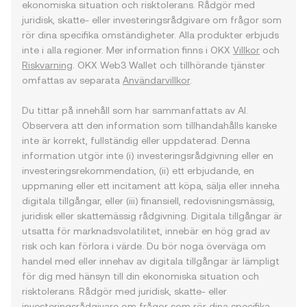
ekonomiska situation och risktolerans. Rådgör med
juridisk, skatte- eller investeringsrådgivare om frågor som
rör dina specifika omständigheter. Alla produkter erbjuds
inte i alla regioner. Mer information finns i OKX
Villkor
och
Riskvarning
. OKX Web3 Wallet och tillhörande tjänster
omfattas av separata
Användarvillkor
.
Du tittar på innehåll som har sammanfattats av AI.
Observera att den information som tillhandahålls kanske
inte är korrekt, fullständig eller uppdaterad. Denna
information utgör inte (i) investeringsrådgivning eller en
investeringsrekommendation, (ii) ett erbjudande, en
uppmaning eller ett incitament att köpa, sälja eller inneha
digitala tillgångar, eller (iii) finansiell, redovisningsmässig,
juridisk eller skattemässig rådgivning. Digitala tillgångar är
utsatta för marknadsvolatilitet, innebär en hög grad av
risk och kan förlora i värde. Du bör noga överväga om
handel med eller innehav av digitala tillgångar är lämpligt
för dig med hänsyn till din ekonomiska situation och
risktolerans. Rådgör med juridisk, skatte- eller
investeringsrådgivare om frågor som rör dina specifika