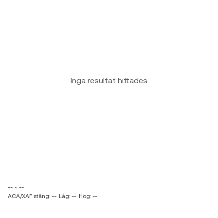
Inga resultat hittades
-- ~ --
ACA/XAF stäng: --
Låg: --
Hög: --