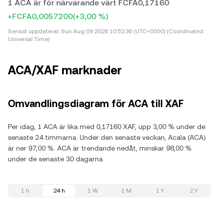
1 ACA är för närvarande värt FCFA0,17160
+FCFA0,0057200
(+3,00 %)
Senast uppdaterat:
Sun Aug 09 2026 10:52:36 (UTC+0000) (Coordinated
Universal Time)
ACA/XAF marknader
Omvandlingsdiagram för ACA till XAF
Per idag, 1 ACA är lika med 0,17160 XAF, upp 3,00 % under de
senaste 24 timmarna. Under den senaste veckan, Acala (ACA)
är ner 97,00 %. ACA är trendande nedåt, minskar 98,00 %
under de senaste 30 dagarna.
1 h
24 h
1 W
1 M
1 Y
2 Y