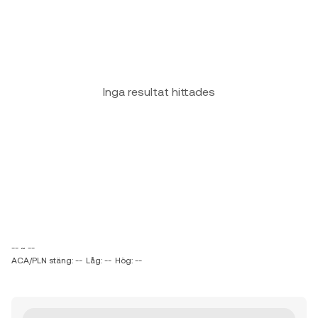
Inga resultat hittades
-- ~ --
ACA/PLN stäng: --
Låg: --
Hög: --