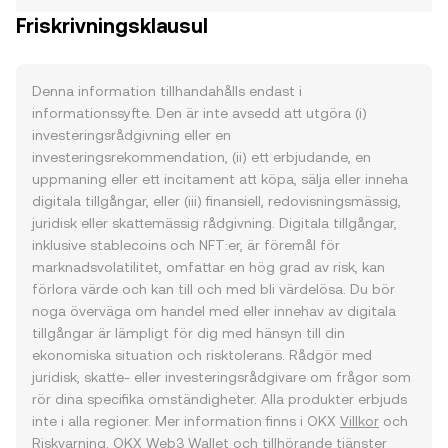
Friskrivningsklausul
Denna information tillhandahålls endast i
informationssyfte. Den är inte avsedd att utgöra (i)
investeringsrådgivning eller en
investeringsrekommendation, (ii) ett erbjudande, en
uppmaning eller ett incitament att köpa, sälja eller inneha
digitala tillgångar, eller (iii) finansiell, redovisningsmässig,
juridisk eller skattemässig rådgivning. Digitala tillgångar,
inklusive stablecoins och NFT:er, är föremål för
marknadsvolatilitet, omfattar en hög grad av risk, kan
förlora värde och kan till och med bli värdelösa. Du bör
noga överväga om handel med eller innehav av digitala
tillgångar är lämpligt för dig med hänsyn till din
ekonomiska situation och risktolerans. Rådgör med
juridisk, skatte- eller investeringsrådgivare om frågor som
rör dina specifika omständigheter. Alla produkter erbjuds
inte i alla regioner. Mer information finns i OKX
Villkor
och
Riskvarning
. OKX Web3 Wallet och tillhörande tjänster