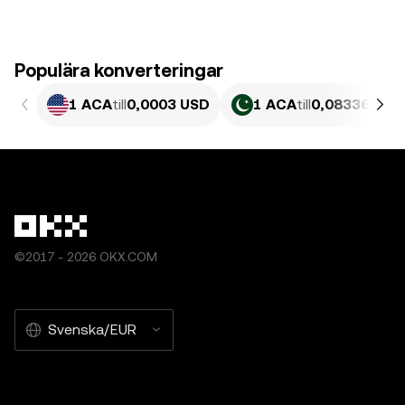
Populära konverteringar
1 ACA
till
0,0003 USD
1 ACA
till
0,083361 PK
©2017 - 2026 OKX.COM
Svenska/EUR