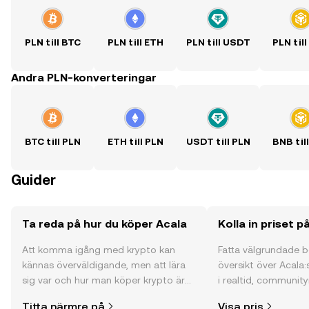
PLN till BTC
PLN till ETH
PLN till USDT
PLN til
Andra PLN-konverteringar
BTC till PLN
ETH till PLN
USDT till PLN
BNB til
Guider
Ta reda på hur du köper Acala
Kolla in priset p
Att komma igång med krypto kan
Fatta välgrundade 
kännas överväldigande, men att lära
översikt över Acala:
sig var och hur man köper krypto är
i realtid, community
enklare än du kanske tror. Kickstarta
och mycket mer.
Titta närmre på
Visa pris