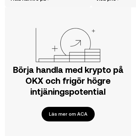
din resa på OKX mobilapp eller direkt
här på webben.
Börja handla med krypto på
OKX och frigör högre
intjäningspotential
Läs mer om ACA