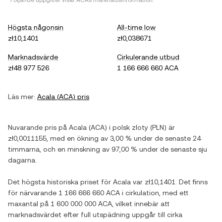
*Följande uppgifter visar
ACA
s marknadsinformation.
Högsta någonsin
All-time low
zł10,1401
zł0,038671
Marknadsvärde
Cirkulerande utbud
zł48 977 526
1 166 666 660 ACA
Läs mer:
Acala
(
ACA
) pris
Nuvarande pris på
Acala
(
ACA
) i
polsk zloty
(
PLN
) är
zł0,0011155
, med
en ökning
av
3,00 %
under de senaste 24
timmarna, och
en minskning
av
97,00 %
under de senaste sju
dagarna.
Det högsta historiska priset för
Acala
var
zł10,1401
. Det finns
för närvarande
1 166 666 660 ACA
i cirkulation, med ett
maxantal på
1 600 000 000 ACA
, vilket innebär att
marknadsvärdet efter full utspädning uppgår till cirka