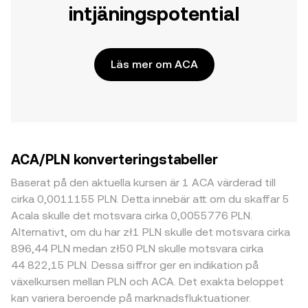
intjäningspotential
Läs mer om ACA
ACA/PLN konverteringstabeller
Baserat på den aktuella kursen är 1 ACA värderad till
cirka 0,0011155 PLN. Detta innebär att om du skaffar 5
Acala skulle det motsvara cirka 0,0055776 PLN.
Alternativt, om du har zł1 PLN skulle det motsvara cirka
896,44 PLN medan zł50 PLN skulle motsvara cirka
44 822,15 PLN. Dessa siffror ger en indikation på
växelkursen mellan PLN och ACA. Det exakta beloppet
kan variera beroende på marknadsfluktuationer.