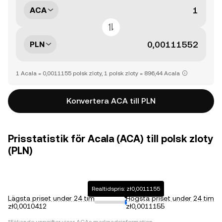
ACA
PLN
1 Acala = 0,0011155 polsk zloty, 1 polsk zloty = 896,44 Acala
Konvertera ACA till PLN
Prisstatistik för Acala (ACA) till polsk zloty
(PLN)
Realtidspris: zł0,0011155
Lägsta priset under 24 tim
Högsta priset under 24 tim
zł0,0010412
zł0,0011155