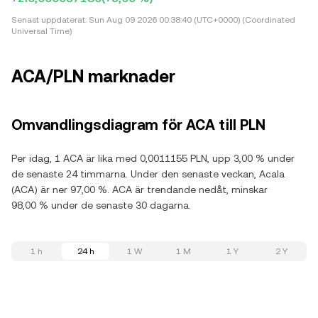
Senast uppdaterat:
Sun Aug 09 2026 00:38:40 (UTC+0000) (Coordinated
Universal Time)
ACA/PLN marknader
Omvandlingsdiagram för ACA till PLN
Per idag, 1 ACA är lika med 0,0011155 PLN, upp 3,00 % under
de senaste 24 timmarna. Under den senaste veckan, Acala
(ACA) är ner 97,00 %. ACA är trendande nedåt, minskar
98,00 % under de senaste 30 dagarna.
1 h
24 h
1 W
1 M
1 Y
2 Y