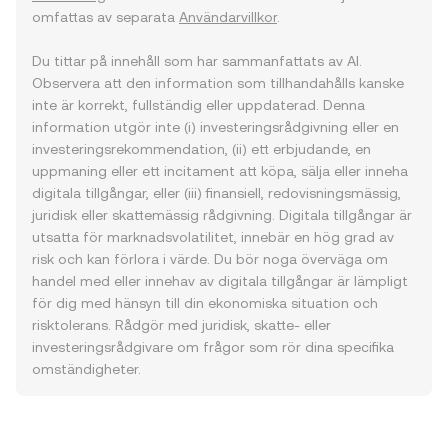
omfattas av separata
Användarvillkor
.
Du tittar på innehåll som har sammanfattats av AI.
Observera att den information som tillhandahålls kanske
inte är korrekt, fullständig eller uppdaterad. Denna
information utgör inte (i) investeringsrådgivning eller en
investeringsrekommendation, (ii) ett erbjudande, en
uppmaning eller ett incitament att köpa, sälja eller inneha
digitala tillgångar, eller (iii) finansiell, redovisningsmässig,
juridisk eller skattemässig rådgivning. Digitala tillgångar är
utsatta för marknadsvolatilitet, innebär en hög grad av
risk och kan förlora i värde. Du bör noga överväga om
handel med eller innehav av digitala tillgångar är lämpligt
för dig med hänsyn till din ekonomiska situation och
risktolerans. Rådgör med juridisk, skatte- eller
investeringsrådgivare om frågor som rör dina specifika
omständigheter.