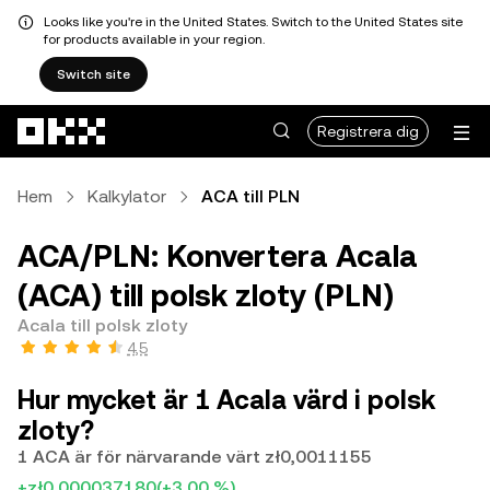
Looks like you're in the United States. Switch to the United States site
for products available in your region.
Switch site
Hoppa till huvudinnehåll
Registrera dig
Hem
Kalkylator
ACA till PLN
ACA/PLN: Konvertera Acala
(ACA) till polsk zloty (PLN)
Acala till polsk zloty
4,5
Hur mycket är 1 Acala värd i polsk
zloty?
1 ACA är för närvarande värt zł0,0011155
+zł0,000037180
(+3,00 %)