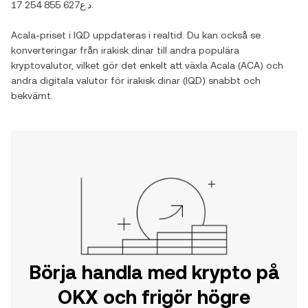
د.ع17 254 855 627
.
Acala
-priset i
IQD
uppdateras i realtid. Du kan också se
konverteringar från
irakisk dinar
till andra populära
kryptovalutor, vilket gör det enkelt att växla
Acala
(
ACA
) och
andra digitala valutor för
irakisk dinar
(
IQD
) snabbt och
bekvämt.
Börja handla med krypto på
OKX och frigör högre