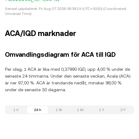
Senast uppdaterat:
Fri Aug 07 2026 08:38:19 (UTC+0000) (Coordinated
Universal Time)
ACA/IQD marknader
Omvandlingsdiagram för ACA till IQD
Per idag, 1 ACA är lika med 0,37990 IQD, upp 4,00 % under de
senaste 24 timmarna. Under den senaste veckan, Acala (ACA)
är ner 97,00 %. ACA är trendande nedåt, minskar 98,00 %
under de senaste 30 dagarna.
1 h
24 h
1 W
1 M
1 Y
2 Y