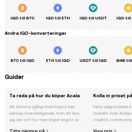
IQD till BTC
IQD till ETH
IQD till USDT
IQD til
Andra IQD-konverteringar
BTC till IQD
ETH till IQD
USDT till IQD
BNB til
Guider
Ta reda på hur du köper Acala
Kolla in priset p
Att komma igång med krypto kan
Fatta välgrundade 
kännas överväldigande, men att lära
översikt över Acala:
sig var och hur man köper krypto är
i realtid, community
enklare än du kanske tror. Kickstarta
och mycket mer.
Titta närmre på
Visa pris