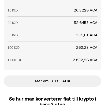
26,3228 ACA
10 IQD
52,6455 ACA
20 IQD
131,61 ACA
50 IQD
263,23 ACA
100 IQD
2 632,28 ACA
1 000 IQD
Mer om IQD till ACA
Se hur man konverterar fiat till krypto i
bara 3 steg