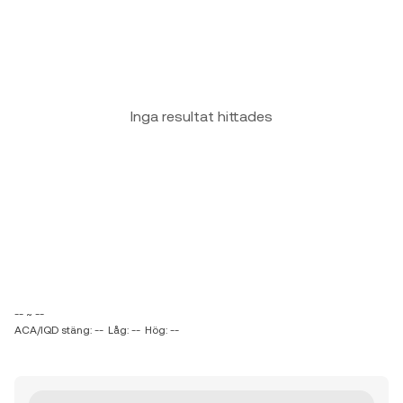
Inga resultat hittades
-- ~ --
ACA/IQD stäng: --
Låg: --
Hög: --