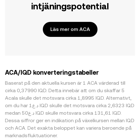
intjäningspotential
Läs mer om ACA
ACA/IQD konverteringstabeller
Baserat på den aktuella kursen är 1 ACA värderad till
cirka 0,37990 IQD. Detta innebär att om du skaffar 5
Acala skulle det motsvara cirka 1,8995 IQD. Alternativt,
om du har د.ع1 IQD skulle det motsvara cirka 2,6323 IQD
medan د.ع50 IQD skulle motsvara cirka 131,61 IQD.
Dessa siffror ger en indikation på växelkursen mellan IQD
och ACA. Det exakta beloppet kan variera beroende på
marknadsfluktuationer.