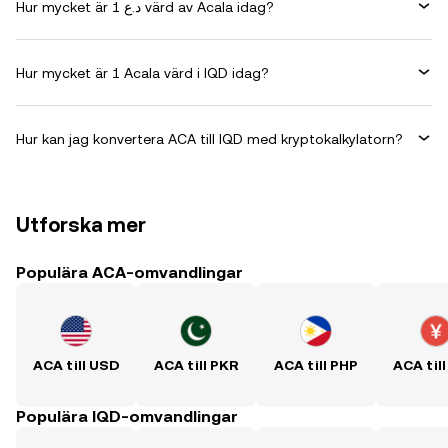
Hur mycket är 1 د.ع värd av Acala idag?
Hur mycket är 1 Acala värd i IQD idag?
Hur kan jag konvertera ACA till IQD med kryptokalkylatorn?
Utforska mer
Populära ACA-omvandlingar
ACA till USD
ACA till PKR
ACA till PHP
ACA til
Populära IQD-omvandlingar