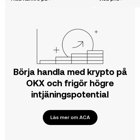
din resa på OKX mobilapp eller direkt
här på webben.
Börja handla med krypto på
OKX och frigör högre
intjäningspotential
Läs mer om ACA