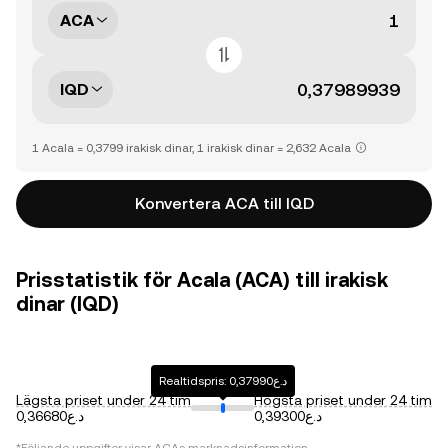
ACA
IQD
1 Acala = 0,3799 irakisk dinar, 1 irakisk dinar = 2,632 Acala
Konvertera ACA till IQD
Prisstatistik för Acala (ACA) till irakisk
dinar (IQD)
Realtidspris: د.ع0,37990
Lägsta priset under 24 tim
Högsta priset under 24 tim
د.ع0,39300
د.ع0,36680