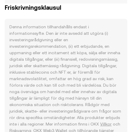
Friskrivningsklausul
Denna information tillhandahålls endast i
informationssyfte. Den är inte avsedd att utgöra (i)
investeringsrådgivning eller en
investeringsrekommendation, (ii) ett erbjudande, en
uppmaning eller ett incitament att köpa, sälja eller inneha
digitala tillgångar, eller (iii) finansiell, redovisningsmässig,
juridisk eller skattemässig rådgivning. Digitala tillgångar,
inklusive stablecoins och NFT:er, är föremål för
marknadsvolatilitet, omfattar en hög grad av risk, kan
förlora värde och kan till och med bli värdelösa. Du bör
noga överväga om handel med eller innehav av digitala
tillgångar är lämpligt för dig med hänsyn till din
ekonomiska situation och risktolerans. Rådgör med
juridisk, skatte- eller investeringsrådgivare om frågor som
rör dina specifika omständigheter. Alla produkter erbjuds
inte i alla regioner. Mer information finns i OKX
Villkor
och
Riskvarning
. OKX Web3 Wallet och tillhörande tjänster