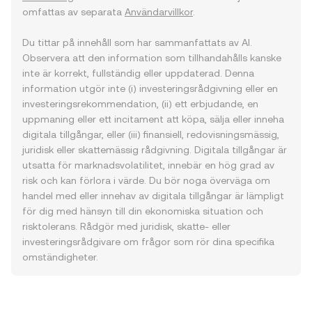
omfattas av separata
Användarvillkor
.
Du tittar på innehåll som har sammanfattats av AI.
Observera att den information som tillhandahålls kanske
inte är korrekt, fullständig eller uppdaterad. Denna
information utgör inte (i) investeringsrådgivning eller en
investeringsrekommendation, (ii) ett erbjudande, en
uppmaning eller ett incitament att köpa, sälja eller inneha
digitala tillgångar, eller (iii) finansiell, redovisningsmässig,
juridisk eller skattemässig rådgivning. Digitala tillgångar är
utsatta för marknadsvolatilitet, innebär en hög grad av
risk och kan förlora i värde. Du bör noga överväga om
handel med eller innehav av digitala tillgångar är lämpligt
för dig med hänsyn till din ekonomiska situation och
risktolerans. Rådgör med juridisk, skatte- eller
investeringsrådgivare om frågor som rör dina specifika
omständigheter.