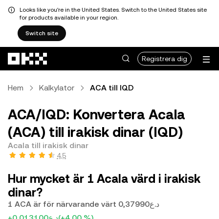
Looks like you're in the United States. Switch to the United States site
for products available in your region.
Switch site
Hoppa till huvudinnehåll
Registrera dig
Hem
Kalkylator
ACA till IQD
ACA/IQD: Konvertera Acala
(ACA) till irakisk dinar (IQD)
Acala till irakisk dinar
4,5
Hur mycket är 1 Acala värd i irakisk
dinar?
1 ACA är för närvarande värt د.ع0,37990
+د.ع0,013100
(+4,00 %)