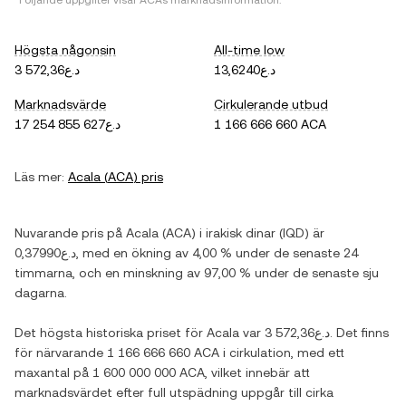
*Följande uppgifter visar
ACA
s marknadsinformation.
Högsta någonsin
All-time low
د.ع13,6240
د.ع3 572,36
Marknadsvärde
Cirkulerande utbud
د.ع17 254 855 627
1 166 666 660 ACA
Läs mer:
Acala
(
ACA
) pris
Nuvarande pris på
Acala
(
ACA
) i
irakisk dinar
(
IQD
) är
د.ع0,37990
, med
en ökning
av
4,00 %
under de senaste 24
timmarna, och
en minskning
av
97,00 %
under de senaste sju
dagarna.
Det högsta historiska priset för
Acala
var
د.ع3 572,36
. Det finns
för närvarande
1 166 666 660 ACA
i cirkulation, med ett
maxantal på
1 600 000 000 ACA
, vilket innebär att
marknadsvärdet efter full utspädning uppgår till cirka