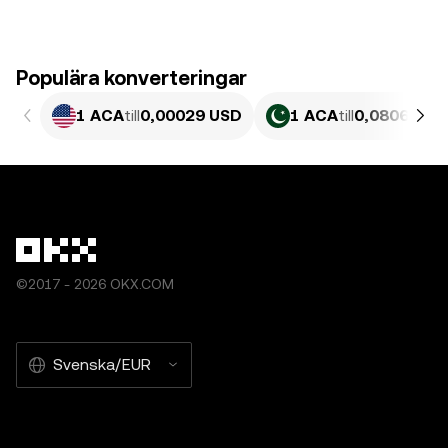
Populära konverteringar
1 ACA
till
0,00029 USD
1 ACA
till
0,080632 P
©2017 - 2026 OKX.COM
Svenska/EUR