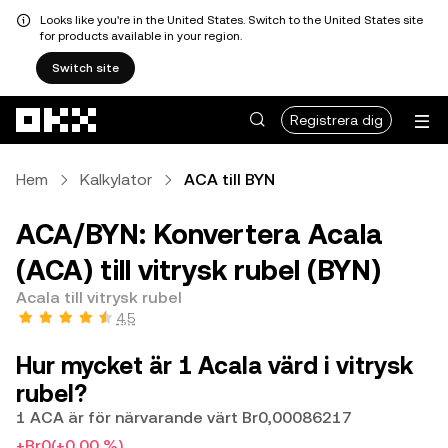
Looks like you're in the United States. Switch to the United States site
for products available in your region.
Switch site
Hoppa till huvudinnehåll
Registrera dig
Hem
Kalkylator
ACA till BYN
ACA/BYN: Konvertera Acala
(ACA) till vitrysk rubel (BYN)
Acala till vitrysk rubel
4,5
Hur mycket är 1 Acala värd i vitrysk
rubel?
1 ACA är för närvarande värt Br0,00086217
+Br0
(+0,00 %)