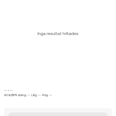
Inga resultat hittades
-- ~ --
ACA/BYN stäng: --
Låg: --
Hög: --