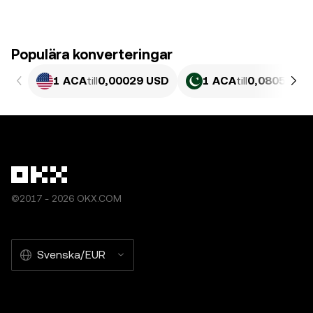
Populära konverteringar
1 ACA
till
0,00029 USD
1 ACA
till
0,080582 P
©2017 - 2026 OKX.COM
Svenska/EUR