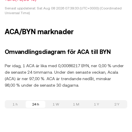
Senast uppdaterat:
Sat Aug 08 2026 07:39:33 (UTC+0000) (Coordinated
Universal Time)
ACA/BYN marknader
Omvandlingsdiagram för ACA till BYN
Per idag, 1 ACA är lika med 0,00086217 BYN, ner 0,00 % under
de senaste 24 timmarna. Under den senaste veckan, Acala
(ACA) är ner 97,00 %. ACA är trendande nedåt, minskar
98,00 % under de senaste 30 dagarna.
1 h
24 h
1 W
1 M
1 Y
2 Y