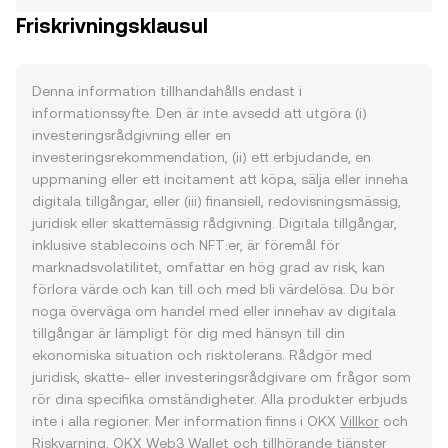
Friskrivningsklausul
Denna information tillhandahålls endast i
informationssyfte. Den är inte avsedd att utgöra (i)
investeringsrådgivning eller en
investeringsrekommendation, (ii) ett erbjudande, en
uppmaning eller ett incitament att köpa, sälja eller inneha
digitala tillgångar, eller (iii) finansiell, redovisningsmässig,
juridisk eller skattemässig rådgivning. Digitala tillgångar,
inklusive stablecoins och NFT:er, är föremål för
marknadsvolatilitet, omfattar en hög grad av risk, kan
förlora värde och kan till och med bli värdelösa. Du bör
noga överväga om handel med eller innehav av digitala
tillgångar är lämpligt för dig med hänsyn till din
ekonomiska situation och risktolerans. Rådgör med
juridisk, skatte- eller investeringsrådgivare om frågor som
rör dina specifika omständigheter. Alla produkter erbjuds
inte i alla regioner. Mer information finns i OKX
Villkor
och
Riskvarning
. OKX Web3 Wallet och tillhörande tjänster