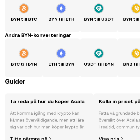
BYN till BTC
BYN till ETH
BYN till USDT
BYN til
Andra BYN-konverteringar
BTC till BYN
ETH till BYN
USDT till BYN
BNB til
Guider
Ta reda på hur du köper Acala
Kolla in priset p
Att komma igång med krypto kan
Fatta välgrundade 
kännas överväldigande, men att lära
översikt över Acala:
sig var och hur man köper krypto är
i realtid, community
enklare än du kanske tror. Kickstarta
och mycket mer.
Titta närmre på
Visa pris