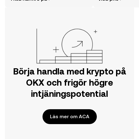
din resa på OKX mobilapp eller direkt
här på webben.
Börja handla med krypto på
OKX och frigör högre
intjäningspotential
Läs mer om ACA