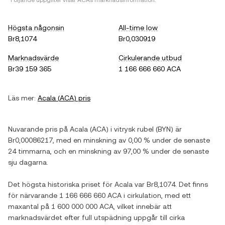
*Följande uppgifter visar
ACA
s marknadsinformation.
Högsta någonsin
All-time low
Br8,1074
Br0,030919
Marknadsvärde
Cirkulerande utbud
Br39 159 365
1 166 666 660 ACA
Läs mer:
Acala
(
ACA
) pris
Nuvarande pris på
Acala
(
ACA
) i
vitrysk rubel
(
BYN
) är
Br0,00086217
, med
en minskning
av
0,00 %
under de senaste
24 timmarna, och
en minskning
av
97,00 %
under de senaste
sju dagarna.
Det högsta historiska priset för
Acala
var
Br8,1074
. Det finns
för närvarande
1 166 666 660 ACA
i cirkulation, med ett
maxantal på
1 600 000 000 ACA
, vilket innebär att
marknadsvärdet efter full utspädning uppgår till cirka