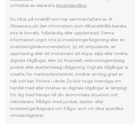
omfattas av separata
Användarvillkor
.
Du tittar på innehåll som har sammanfattats av AI.
Observera att den information som tillhandahålls kanske
inte är korrekt, fullständig eller uppdaterad. Denna
information utgör inte (i) investeringsrådgivning eller en
investeringsrekommendation, (ii) ett erbjudande, en
uppmaning eller ett incitament att köpa, sälja eller inneha
digitala tillgångar, eller (iii) finansiell, redovisningsmässig,
juridisk eller skattemässig rådgivning. Digitala tillgångar är
utsatta för marknadsvolatilitet, innebär en hög grad av
risk och kan förlora i värde. Du bör noga överväga om
handel med eller innehav av digitala tillgångar är lämpligt
för dig med hänsyn till din ekonomiska situation och
risktolerans. Rådgör med juridisk, skatte- eller
investeringsrådgivare om frågor som rör dina specifika
omständigheter.