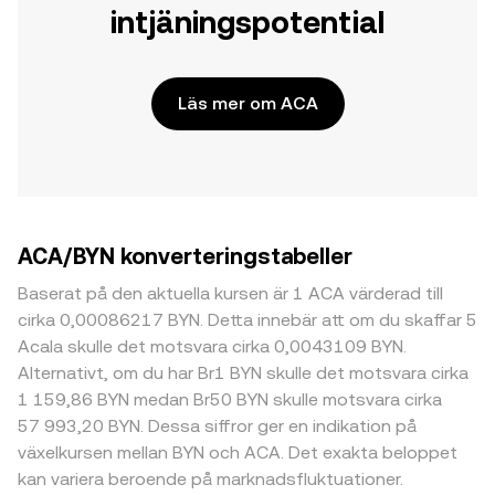
intjäningspotential
Läs mer om ACA
ACA/BYN konverteringstabeller
Baserat på den aktuella kursen är 1 ACA värderad till
cirka 0,00086217 BYN. Detta innebär att om du skaffar 5
Acala skulle det motsvara cirka 0,0043109 BYN.
Alternativt, om du har Br1 BYN skulle det motsvara cirka
1 159,86 BYN medan Br50 BYN skulle motsvara cirka
57 993,20 BYN. Dessa siffror ger en indikation på
växelkursen mellan BYN och ACA. Det exakta beloppet
kan variera beroende på marknadsfluktuationer.