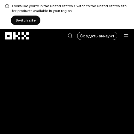
Looks like you're in the United States. Switch to the United States site
for products available in your region.
Switch site
Перейти к основному контенту
Создать аккаунт