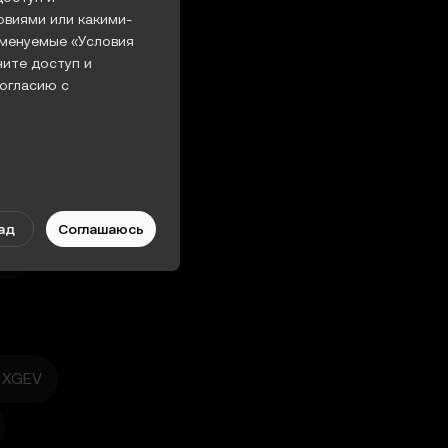
овиями или какими-
именуемые «Условия
ните доступ и
огласию с
ежду вами (далее —
Функций
ад
Соглашаюсь
тве, вы признаете,
3 %
ности OKX и любыми
ьзования вами Функций
XGEV
менять Функции
несете