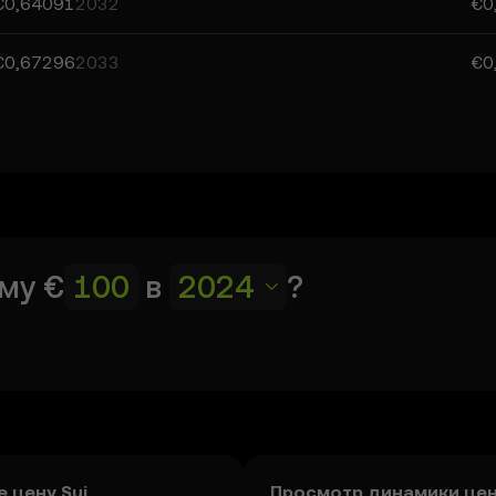
€0,64091
2032
€0
€0,67296
2033
€0
мму
€
в
2024
?
е цену Sui
Просмотр динамики цен