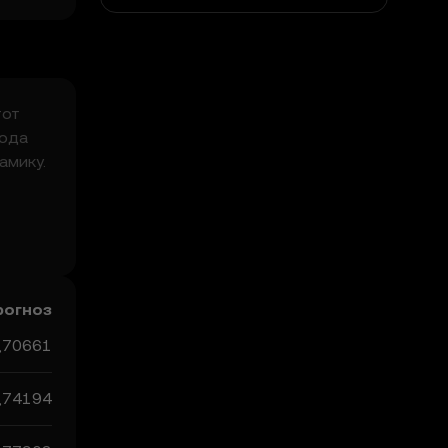
тот
года
амику.
ы
их
рогноз
,70661
,74194