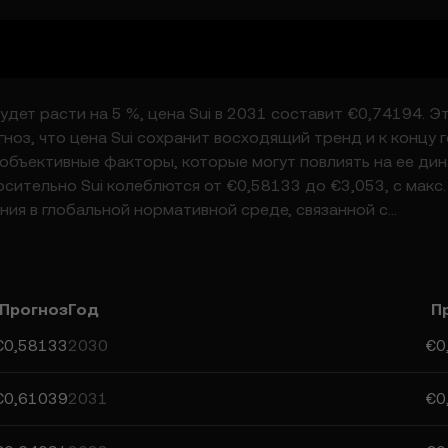
удет расти на 5 %, цена Sui в 2031 составит €0,74194. Э
ноз, что цена Sui сохранит восходящий тренд и к концу 
объективные факторы, которые могут повлиять на ее дин
ительно Sui колеблются от €0,58133 до €3,053, с макс.
ия в глобальной нормативной среде, связанной с
рывы в этой сфере. Следите за прогнозами для Sui, чтоб
те, что прогнозные значения — это только ориентиры, и 
ндацию.
Прогноз
Год
П
€0,58133
2030
€0
€0,61039
2031
€0