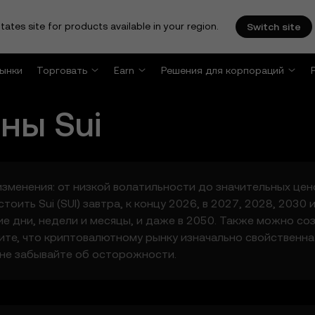
tates site for products available in your region.
Switch site
ынки
Торговать
Earn
Решения для корпораций
ены
Sui
е изменения: от низкой волатильности до значительных ц
оить Sui (SUI) завтра, к концу 2026, в 2027, 2028, 2030
ие дни, недели и месяцы, и даже в 2050. Также можно со
ите, что криптовалютному рынку изначально свойственна
 не забывайте об осторожности.