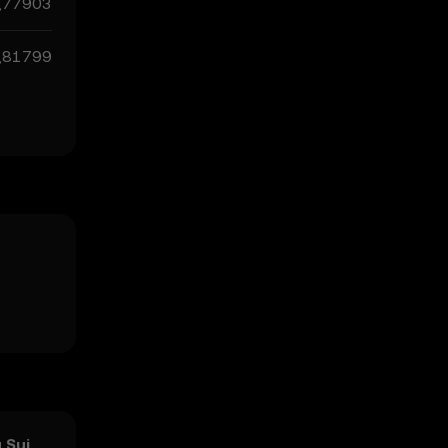
,77903
,81799
 Sui