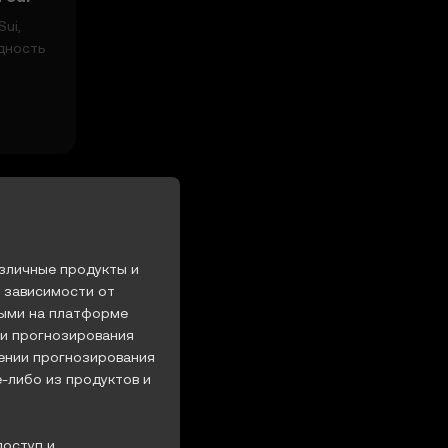
ui,
дность
при
ем
зличные продукты и
в зависимости от
ными на платформе
ии прогнозирования
шении прогнозирования
е-либо из продуктов и
доступ и