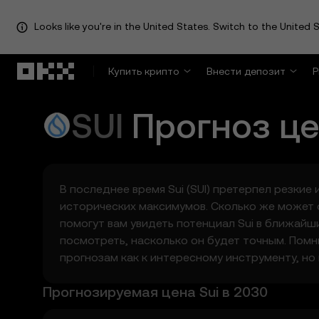
Looks like you're in the United States. Switch to the United S
Перейти к основному контенту
Купить крипто
Внести депозит
Р
SUI
Прогноз ц
В последнее время Sui (SUI) претерпел резки
исторических максимумов. Сколько же может ст
помогут вам увидеть потенциал Sui в ближайш
посмотреть, насколько он будет точным. Помн
прогнозам как к интересному инструменту, но
Прогнозируемая цена Sui в 2030