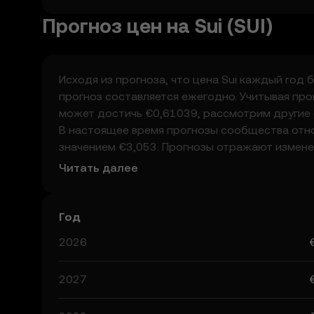
Прогноз цен на Sui (SUI)
Исходя из прогноза, что цена Sui каждый год б
прогноз составляется ежегодно. Учитывая прог
может достичь €0,61039, рассмотрим другие 
В настоящее время прогнозы сообщества относ
значением €3,053. Прогнозы отражают изменен
криптовалютами, а также технологические про
Читать далее
принимать взвешенные решения, но не забывай
нельзя воспринимать как финансовую рекоме
Год
2026
2027