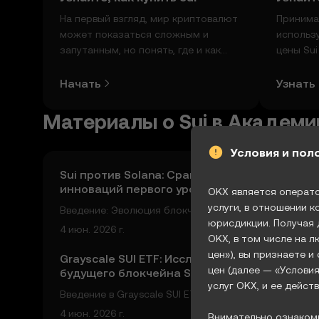
На первый взгляд, мир криптовалют
Принима
может показаться сложным и
использ
запутанным, но понять, где и как
цены Sui
покупать криптовалюту, совсем не
данные 
так сложно. Начните исследовать
сообщес
Начать
Узнать
мир криптовалют в мобильном
другое.
приложении OKX или прямо здесь,
Материалы о Sui в Академ
на сайте.
Условия и пол
Sui против Solana: Сравнение
инноваций первого уровня,
OKX является операт
рыночных трендов и новых
услуги, в отношении 
Введение: Эволюция блокчейнов перв
решений DeFi
юрисдикции. Получая 
ого уровня Блокчейны первого уровня
4 июн. 2026 г.
OKX, в том числе на 
являются основой криптовалютной э
цен»), вы признаете 
косистемы, обеспечивая работу деце
Grayscale SUI ETF: Исследование
цен (далее — «Условия
будущего блокчейна Sui и
нтрализованных приложений (dApps),
услуг OKX, и ее дейс
институционального принятия
смарт-контрактов и инновацио
Введение в Grayscale SUI ETF и его зна
чение Grayscale SUI ETF стал ключево
4 июн. 2026 г.
Внимательно ознакомь