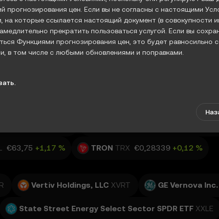
енды Криптовалютный рынок известе
й прогнозирования цен. Если вы не согласны с настоящими Усл
н своей волатильностью, и недавние ц
, на которые ссылается настоящий документ (в совокупности 
еновые движения SUI и PENGU вызвали
замедлительно прекратить пользоваться услугой. Если вы сохра
значительный интерес среди
ься Функциями прогнозирования цен, это будет равносильно с
, в том числе с любыми обновлениями и поправками.
ение Условий
вать.
вия представляют собой юридически обязывающее соглашение м
X (далее — «мы» или «нас»), регулирующее использование вами 
reum
ETH
€1 657,55
+0,44 %
Наз
ли используя Функции прогнозирования цен в том или ином качес
NB
€512,8
+0,05 %
USD Coin
USDC
€0,86555
-0,0
и согласны с настоящими Условиями, Политикой конфиденциаль
L
€63,75
+1,17 %
TRON
TRX
€0,28339
+0,12 %
в них условиями;
 связанные с транзакциями с криптоактивами;
ственности за какие-либо неблагоприятные последствия испол
R
Vertiv Holdings, LLC
XVRT
GE Vernova Inc.
оему усмотрению вносить поправки в настоящие Условия или из
 Поправки вступают в силу на дату последнего обновления. Вы 
State Street Energy Select Sector SPDR ETF
XXLE
егулярное ознакомление с настоящими Условиями.