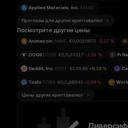
Applied Materials, Inc.
XAMAT
2. Определения
2.1. Если не указано
Прогнозы для других криптовалют
указано в Условиях о
Условий.
Посмотрите другие цены
Animecoin
ANIME
€0,0020972
-0,37 %
3. Функции прогноз
3.1. Функции прогноз
гарантий.
DOGS
DOGS
€0,0₄30317
-1,31 %
Pi N
3.2. Функции прогнози
• агрегированные или
Reddit, Inc.
RDDT
€139,66
+6,18 %
Ce
• аналитические инст
визуализации динамик
Toshi
TOSHI
€0,0₄88943
-0,29 %
World
• уведомления и объя
3.3. Данные Функции 
Цены других криптовалют
на них не следует пол
4. Ваши обязанност
4.1. Вы соглашаетесь:
• соблюдать все Услов
Диверсиф