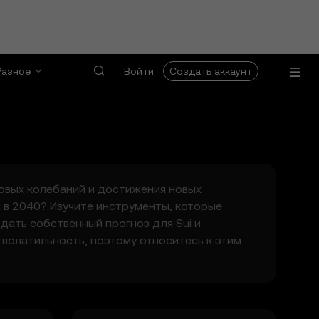
Разное
Войти
Создать аккаунт
еновых колебаний и достижения новых
 и в 2040? Изучите инструменты, которые
здать собственный прогноз для Sui и
 волатильность, поэтому относитесь к этим