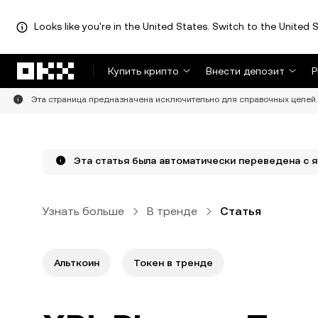
Looks like you're in the United States. Switch to the United S
Перейти к основному контенту
Купить крипто
Внести депозит
Р
Эта страница предназначена исключительно для справочных целей. 
Эта статья была автоматически переведена с я
Узнать больше
В тренде
Статья
Альткоин
Токен в тренде