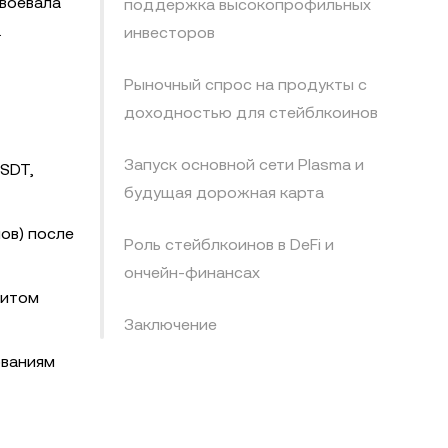
авоевала
поддержка высокопрофильных
.
инвесторов
Рыночный спрос на продукты с
доходностью для стейблкоинов
Запуск основной сети Plasma и
USDT,
будущая дорожная карта
ов) после
Роль стейблкоинов в DeFi и
ончейн-финансах
митом
Заключение
ованиям