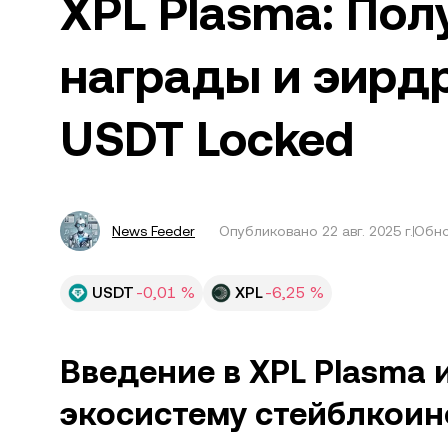
XPL Plasma: По
награды и эирд
USDT Locked
News Feeder
Опубликовано
22 авг. 2025 г.
Обно
USDT
-0,01 %
XPL
-6,25 %
Введение в XPL Plasma
экосистему стейблкоин