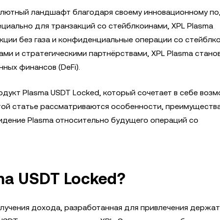
алютный ландшафт благодаря своему инновационному по
циально для транзакций со стейблкоинами, XPL Plasma
кции без газа и конфиденциальные операции со стейблк
и и стратегическими партнёрствами, XPL Plasma стано
ных финансов (DeFi).
одукт Plasma USDT Locked, который сочетает в себе воз
 этой статье рассматриваются особенности, преимущества
идение Plasma относительно будущего операций со
ma USDT Locked?
олучения дохода, разработанная для привлечения держа