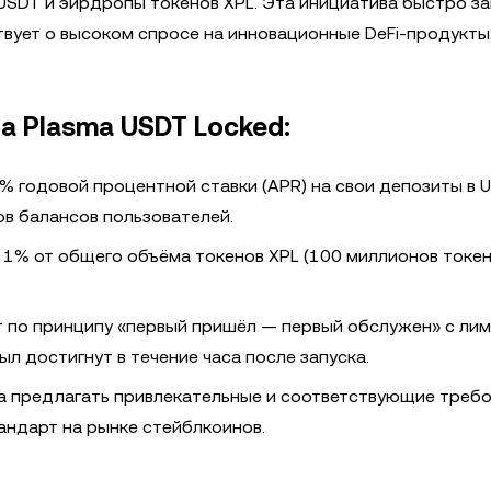
USDT и эирдропы токенов XPL. Эта инициатива быстро з
твует о высоком спросе на инновационные DeFi-продукты
 Plasma USDT Locked:
% годовой процентной ставки (APR) на свои депозиты в 
в балансов пользователей.
1% от общего объёма токенов XPL (100 миллионов токен
 по принципу «первый пришёл — первый обслужен» с ли
л достигнут в течение часа после запуска.
a предлагать привлекательные и соответствующие треб
андарт на рынке стейблкоинов.