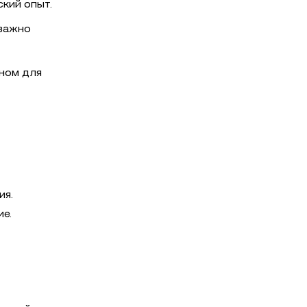
кий опыт.
 важно
йном для
ия.
ие.