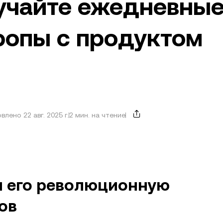
лучайте ежедневны
ропы с продуктом
влено 22 авг. 2025 г.
2 мин. на чтение
 и его революционную
ов