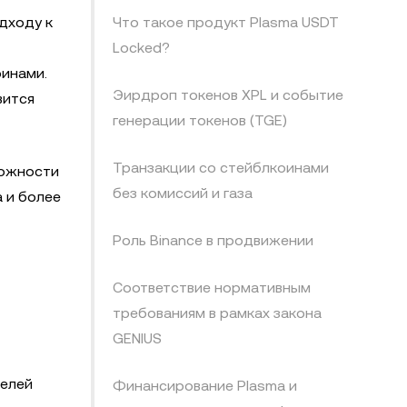
дходу к
Что такое продукт Plasma USDT
Locked?
оинами.
Эирдроп токенов XPL и событие
вится
генерации токенов (TGE)
Транзакции со стейблкоинами
можности
без комиссий и газа
 и более
Роль Binance в продвижении
Соответствие нормативным
требованиям в рамках закона
GENIUS
телей
Финансирование Plasma и