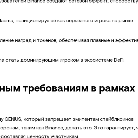
ьзователей Binance создают сетевой эффект, способст
asma, позиционируя её как серьёзного игрока на рынке
ление наград и токенов, обеспечивая плавные и эффекти
a стать доминирующим игроком в экосистеме DeFi.
ным требованиям в рамках
ну GENIUS, который запрещает эмитентам стейблкоинов
ронам, таким как Binance, делать это. Это гарантирует, 
едоставляя ценность участникам.