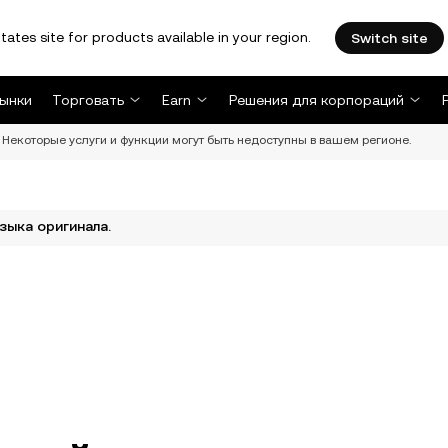
tates site for products available in your region.
Switch site
ынки
Торговать
Earn
Решения для корпораций
Некоторые услуги и функции могут быть недоступны в вашем регионе.
зыка оригинала.