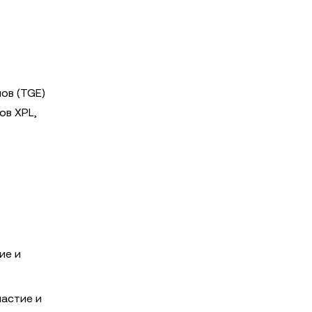
ов (TGE)
ов XPL,
ие и
частие и