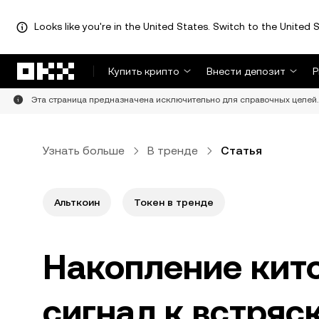
Looks like you're in the United States. Switch to the United S
Перейти к основному контенту
Купить крипто
Внести депозит
Р
Эта страница предназначена исключительно для справочных целей. 
Узнать больше
В тренде
Статья
Альткоин
Токен в тренде
Накопление кито
сигнал к встряс