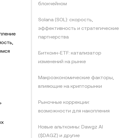
блокчейном
Solana (SOL): скорость,
эффективность и стратегические
опление
партнерства
мость,
емся
Биткоин-ETF: катализатор
изменений на рынке
Макроэкономические факторы,
влияющие на крипторынки
Рыночные коррекции:
ь
возможности для накопления
ых
Новые альткоины: Dawgz AI
($DAGZ) и другие