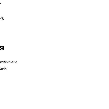
ь
),
я
гического
ций,