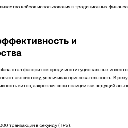
ичество кейсов использования в традиционных финанса
 эффективность и
рства
lana стал фаворитом среди институциональных инвестор
пляют экосистему, увеличивая привлекательность. В резу
вность китов, закрепляя свои позиции как ведущий альтк
00 транзакций в секунду (TPS).