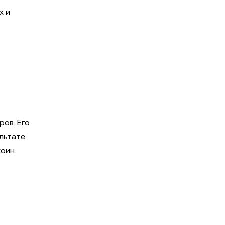
х и
ов. Его
льтате
оин.