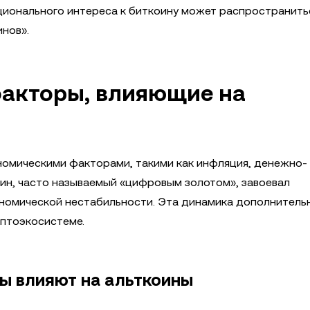
ционального интереса к биткоину может распространить
инов».
акторы, влияющие на
номическими факторами, такими как инфляция, денежно-
оин, часто называемый «цифровым золотом», завоевал
ономической нестабильности. Эта динамика дополнитель
иптоэкосистеме.
ы влияют на альткоины