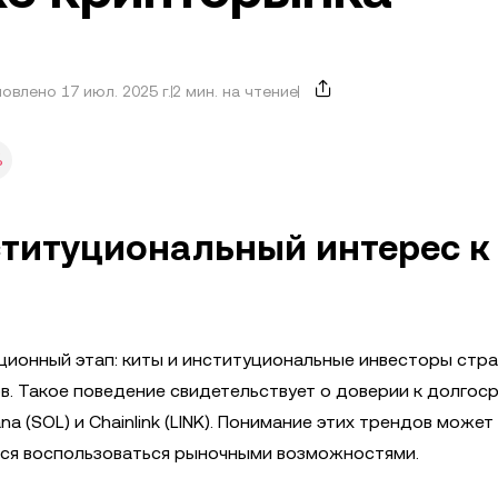
овлено 17 июл. 2025 г.
2 мин. на чтение
%
ституциональный интерес к
онный этап: киты и институциональные инвесторы стра
в. Такое поведение свидетельствует о доверии к долгос
na (SOL) и Chainlink (LINK). Понимание этих трендов может
ся воспользоваться рыночными возможностями.