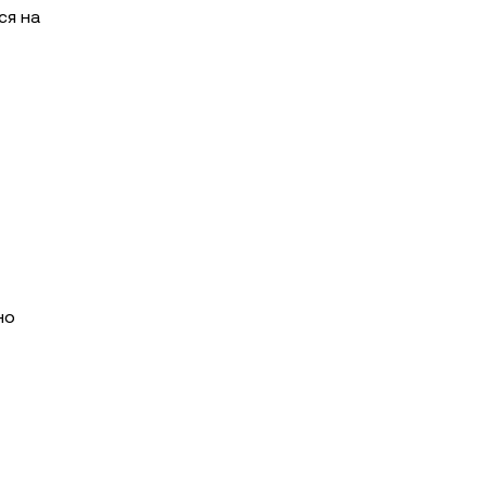
ся на
но