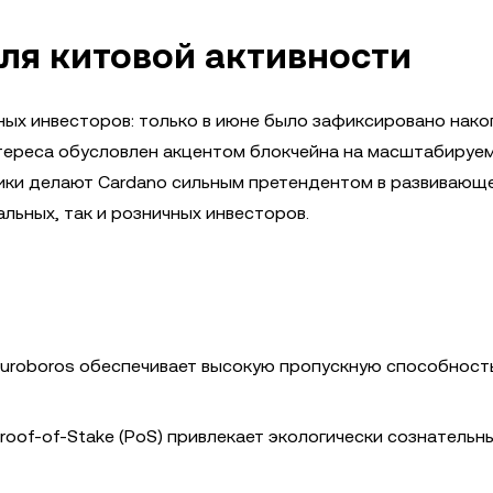
для китовой активности
пных инвесторов: только в июне было зафиксировано нак
нтереса обусловлен акцентом блокчейна на масштабируе
тики делают Cardano сильным претендентом в развивающ
льных, так и розничных инвесторов.
uroboros обеспечивает высокую пропускную способност
of-of-Stake (PoS) привлекает экологически сознательн