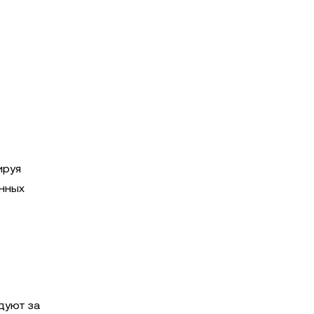
ируя
онных
дуют за