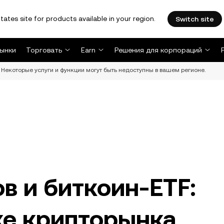
tates site for products available in your region.
Switch site
ынки
Торговать
Earn
Решения для корпораций
Некоторые услуги и функции могут быть недоступны в вашем регионе.
в и биткоин-ETF:
ке крипторынка