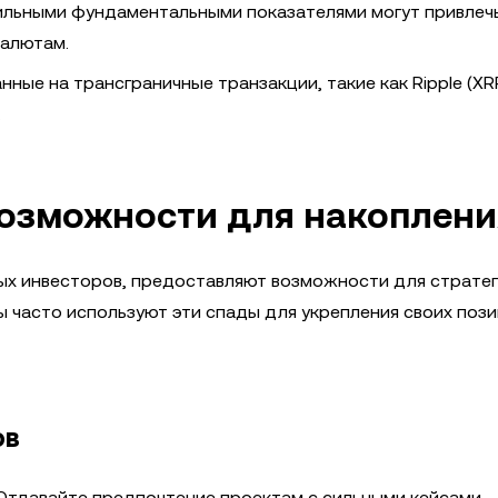
ильными фундаментальными показателями могут привлеч
валютам.
ные на трансграничные транзакции, такие как Ripple (XRP
.
возможности для накоплени
ых инвесторов, предоставляют возможности для страте
 часто используют эти спады для укрепления своих пози
ов
тдавайте предпочтение проектам с сильными кейсами