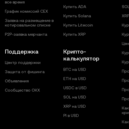
все время
Купить ADA
SO
График комиссий CEX
Купить Solana
XR
Заявка на размещение в
котировальном списке
Купить Litecoin
Кур
P2P‑заявка мерчанта
Купить XRP
Кур
Цен
Поддержка
Крипто-
Кур
калькулятор
Кур
Центр поддержки
BTC на USD
Про
Защита от фишинга
ETH на USD
Про
Объявления
USDC в USD
Про
Сообщество ОКХ
SOL на USD
Про
XRP на USD
Как
кри
PI в USD
Как