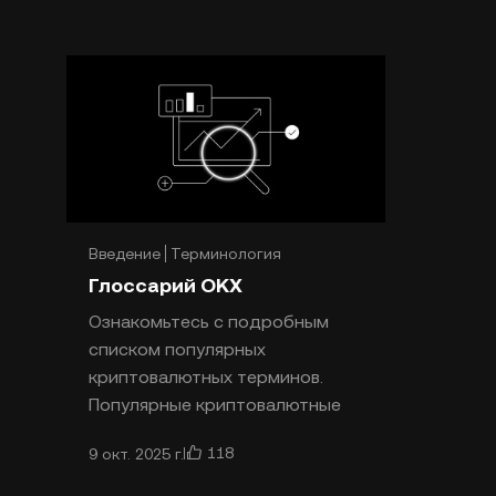
Введение
Терминология
Глоссарий OKX
Ознакомьтесь с подробным
списком популярных
криптовалютных терминов.
Популярные криптовалютные
термины Блокчейн —
118
9 окт. 2025 г.
технология распределенного
реестра,