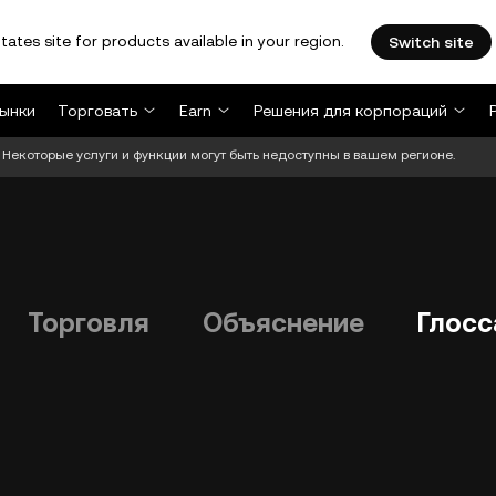
tates site for products available in your region.
Switch site
ынки
Торговать
Earn
Решения для корпораций
Некоторые услуги и функции могут быть недоступны в вашем регионе.
Торговля
Объяснение
Глосс