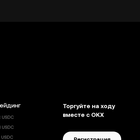
ейдинг
Торгуйте на ходу
вместе с OKX
C USDC
H USDC
 USDC
Регистрация