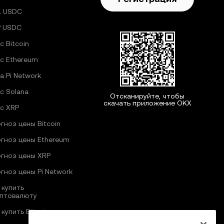
L USDC
P USDC
с Bitcoin
с Ethereum
а Pi Network
с Solana
Отсканируйте, чтобы
скачать приложение OKX
с XRP
гноз цены Bitcoin
гноз цены Ethereum
гноз цены XRP
гноз цены Pi Network
 купить
птовалюту
 купить Bitcoin