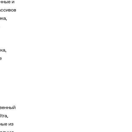
нные и
ассивов
ка,
я
ка,
е
твенный
tra,
ные из