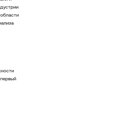
ндустрии
 области
нализа
жности
о первый