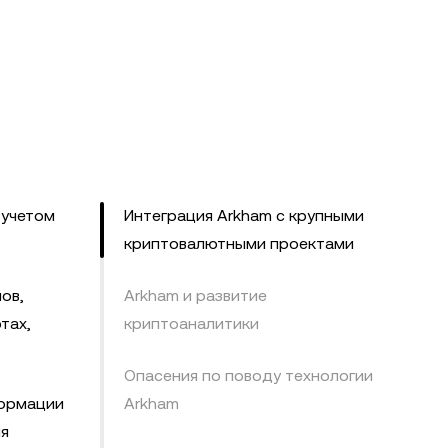
 учетом
Интеграция Arkham с крупными
криптовалютными проектами
ов,
Arkham и развитие
тах,
криптоаналитики
Опасения по поводу технологии
формации
Arkham
ия