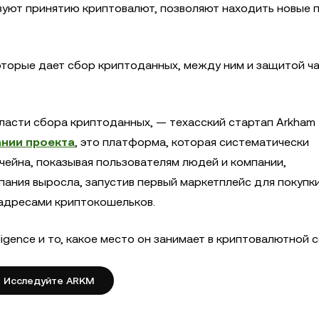
вуют принятию криптовалют, позволяют находить новые 
оторые дает сбор криптоданных, между ним и защитой ч
ласти сбора криптоданных, — техасский стартап Arkham
ании проекта
, это платформа, которая систематически
чейна, показывая пользователям людей и компании,
пания выросла, запустив первый маркетплейс для покупки
адресами криптокошельков.
ligence и то, какое место он занимает в криптовалютной 
Исследуйте ARKM