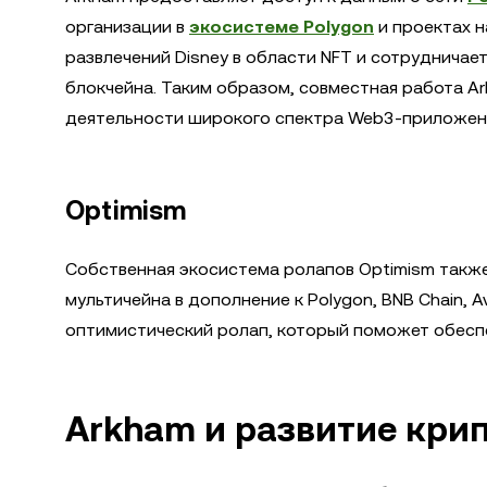
организации в
экосистеме Polygon
и проектах н
развлечений Disney в области NFT и сотрудничае
блокчейна. Таким образом, совместная работа A
деятельности широкого спектра Web3-приложен
Optimism
Собственная экосистема ролапов Optimism такж
мультичейна в дополнение к Polygon, BNB Chain, A
оптимистический ролап, который поможет обесп
Arkham и развитие кри