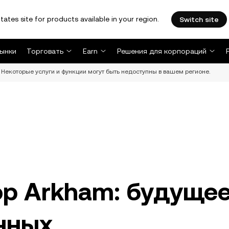
tates site for products available in your region.
Switch site
ынки
Торговать
Earn
Решения для корпораций
Некоторые услуги и функции могут быть недоступны в вашем регионе.
р Arkham: будуще
нных