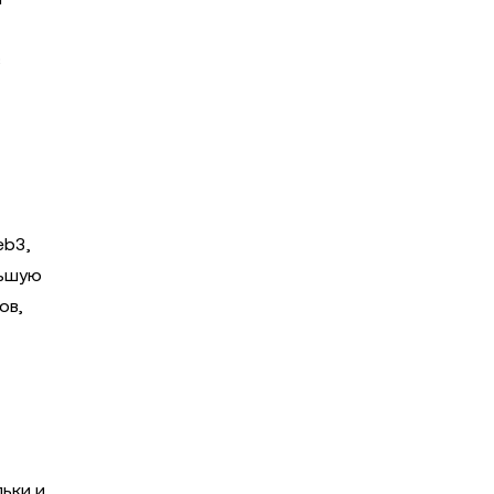
в
eb3,
льшую
ов,
ьки и