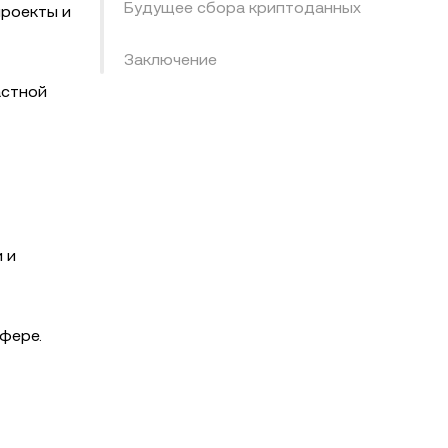
Будущее сбора криптоданных
проекты и
Заключение
астной
 и
сфере.