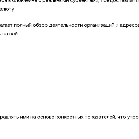
еса в блокчейне с реальными субъектами, предоставляя 
алюту.
лагает полный обзор деятельности организаций и адресов
 на ней:
равлять ими на основе конкретных показателей, что упр