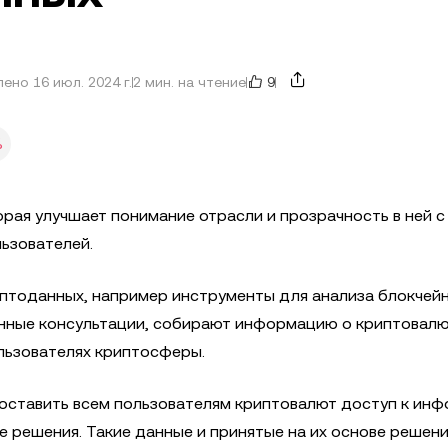
9
ено 16 июл. 2024 г.
2 мин. на чтение
%
рая улучшает понимание отрасли и прозрачность в ней с
ьзователей.
птоданных, например инструменты для анализа блокчейн
анные консультации, собирают информацию о криптовалю
ользователях криптосферы.
доставить всем пользователям криптовалют доступ к ин
е решения. Такие данные и принятые на их основе решен