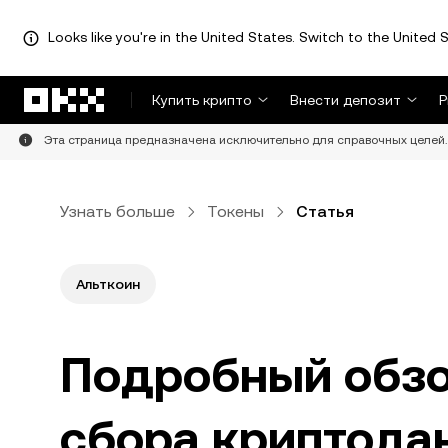
Looks like you're in the United States. Switch to the United S
Перейти к основному контенту
Купить крипто
Внести депозит
Р
Эта страница предназначена исключительно для справочных целей. 
Узнать больше
Токены
Статья
Альткоин
Подробный обзо
сбора криптода