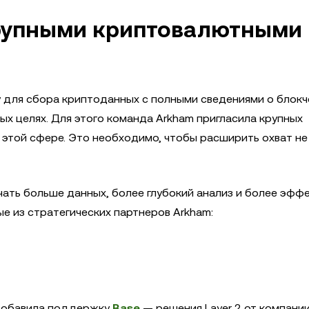
крупными криптовалютными
 для сбора криптоданных с полными сведениями о блокч
ых целях. Для этого команда Arkham пригласила крупных
 этой сфере. Это необходимо, чтобы расширить охват не
ать больше данных, более глубокий анализ и более эфф
ые из стратегических партнеров Arkham:
e добавила поддержку
Base
— решения Layer 2 от компани