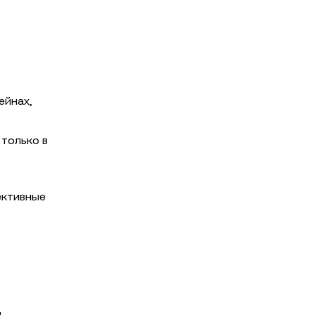
ейнах,
 только в
ективные
и