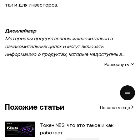
так и для инвесторов.
Дисклеймер
Материалы предоставлены исключительно в
ознакомительных целях и могут включать
информацию о продуктах, которые недоступны в
вашем регионе. Они не являются инвестиционным
Развернуть
советом или рекомендацией, предложением или
приглашением к покупке, продаже или удержанию
криптовалюты / цифровых активов, советом в
финансовой, бухгалтерской, юридической или
налоговой сфере. Криптовалютные и цифровые
Похожие статьи
Показать еще
активы, в том числе стейблкоины, сопряжены с
высокими рисками и подвержены сильным ценовым
колебаниям. Тщательно оцените финансовое
Токен NES: что это такое и как
состояние и определите, подходит ли вам торговля и
работает