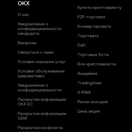
OKX
Купить криптовалюту
О нас
P2P-торговля
Уведомление о
Конвертировать
конфиденциальности
кандидата
Торговать
Вакансии
DeFi
Связаться с нами
Торговые боты
Условия оказания услуг
Все криптовалюты
Условия обслуживания
Академия
(деривативы)
TradingView
Уведомление о
конфиденциальности
X-RWA
Раскрытие информации
Рынки исходов
OKX ЕС
Цена акции
Раскрытие информации
OEM
Раскрытие конфликта