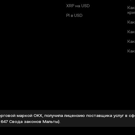
XRP на USD
Как
кри
PI в USD
Как
Как
Как
Как
орговой маркой OKX, получила лицензию поставщика услуг в с
 647 Свода законов Мальты).