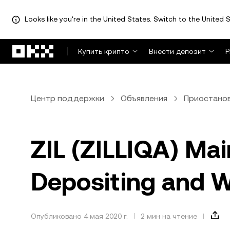
Looks like you're in the United States. Switch to the United S
Перейти к основному контенту
Купить крипто
Внести депозит
Р
Центр поддержки
Объявления
Приостанов
ZIL (ZILLIQA) Ma
Depositing and 
Опубликовано 4 мая 2020 г.
2 мин на чтение