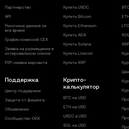
Партнерство
Купить USDC
BT
API
Купить Bitcoin
ET
Рыночные данные за
Купить Ethereum
LTC
все время
Купить ADA
SO
График комиссий CEX
Купить Solana
XR
Заявка на размещение в
котировальном списке
Купить Litecoin
Кур
P2P‑заявка мерчанта
Купить XRP
Кур
Цен
Поддержка
Крипто-
Кур
калькулятор
Кур
Центр поддержки
BTC на USD
Про
Защита от фишинга
ETH на USD
Про
Объявления
USDC в USD
Про
Сообщество ОКХ
SOL на USD
Про