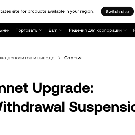
tates site for products available in your region.
Switch site
ынки
Торговать
Earn
Решения для корпораций
ка депозитов и вывода
Статья
innet Upgrade:
Withdrawal Suspensi