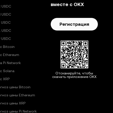
вместе с OKX
C USDC
H USDC
 USDC
Регистрация
L USDC
P USDC
с Bitcoin
с Ethereum
а Pi Network
с Solana
Отсканируйте, чтобы
скачать приложение OKX
с XRP
гноз цены Bitcoin
гноз цены Ethereum
гноз цены XRP
гноз цены Pi Network