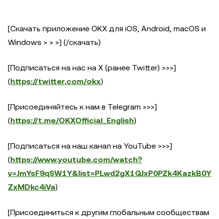
[Скачать приложение OKX для iOS, Android, macOS и
Windows > > >] (/скачать)
[Подписаться на нас на X (ранее Twitter) >>>]
(
https://twitter.com/okx
)
[Присоединяйтесь к нам в Telegram >>>]
(
https://t.me/OKXOfficial_English
)
[Подписаться на наш канал на YouTube >>>]
(
https://www.youtube.com/watch?
v=JmYsF9qSW1Y&list=PLwd2gX1QJxP0PZk4KazkB0Y
ZxMDkc4iVa
)
[Присоединиться к другим глобальным сообществам