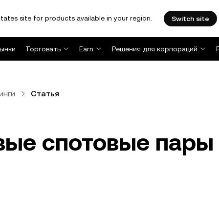
tates site for products available in your region.
Switch site
ынки
Торговать
Earn
Решения для корпораций
инги
Статья
вые спотовые пары