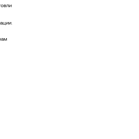
говли
ации.
вам