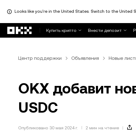
Looks like you're in the United States. Switch to the United S
Перейти к основному контенту
Купить крипто
Внести депозит
Р
Центр поддержки
Объявления
Новые лист
OKX добавит но
USDC
Опубликовано 30 мая 2024 г.
2 мин на чтение