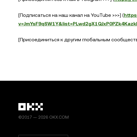
[Подписаться на наш канал на YouTube >>>] (
http
v=JmYsF9qSW1Y&list=PLwd2gX1QJxP0PZk4Kazk
[Присоединиться к другим глобальным сообществ
©2017 — 2026 OKX.COM