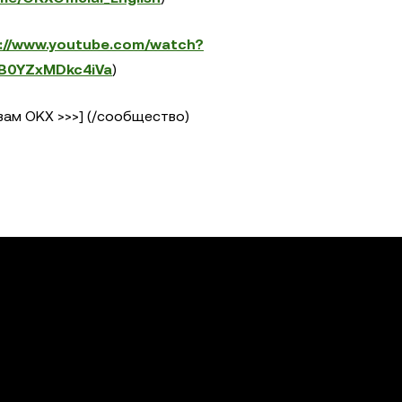
s://www.youtube.com/watch?
B0YZxMDkc4iVa
)
ам OKX >>>] (/сообщество)