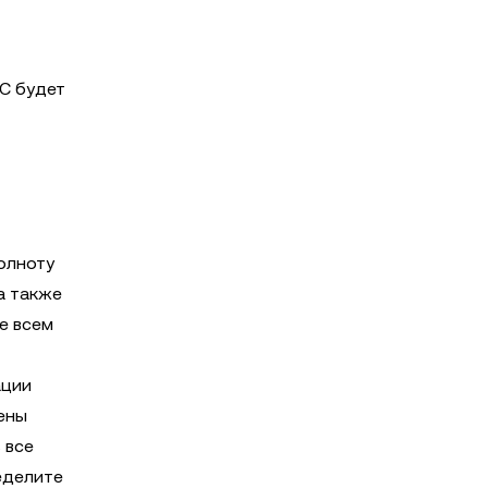
C будет
олноту
а также
е всем
ации
ены
 все
еделите