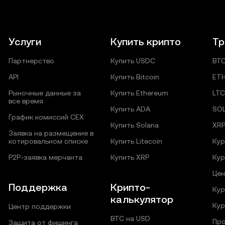
Услуги
Купить крипто
Тр
Партнерство
Купить USDC
BT
API
Купить Bitcoin
ET
Рыночные данные за
Купить Ethereum
LTC
все время
Купить ADA
SO
График комиссий CEX
Купить Solana
XR
Заявка на размещение в
котировальном списке
Купить Litecoin
Кур
P2P‑заявка мерчанта
Купить XRP
Кур
Цен
Поддержка
Крипто-
Кур
калькулятор
Кур
Центр поддержки
BTC на USD
Про
Защита от фишинга