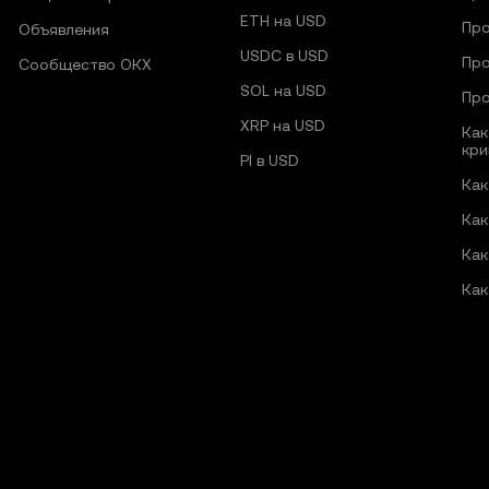
ETH на USD
Про
Объявления
USDC в USD
Про
Сообщество ОКХ
SOL на USD
Про
XRP на USD
Как
кри
PI в USD
Как
Как
Как
Как