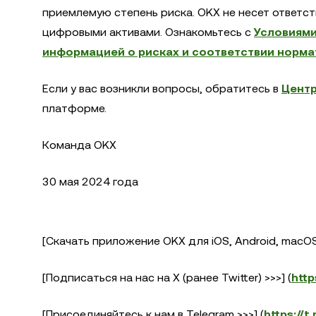
приемлемую степень риска. OKX не несет ответст
цифровыми активами. Ознакомьтесь с
Условиями
информацией о рисках и соответствии норм
Если у вас возникли вопросы, обратитесь в
Цент
платформе.
Команда OKX
30 мая 2024 года
[Скачать приложение OKX для iOS, Android, macOS 
[Подписаться на нас на X (ранее Twitter) >>>] (
http
[Присоединяйтесь к нам в Telegram >>>] (
https://t