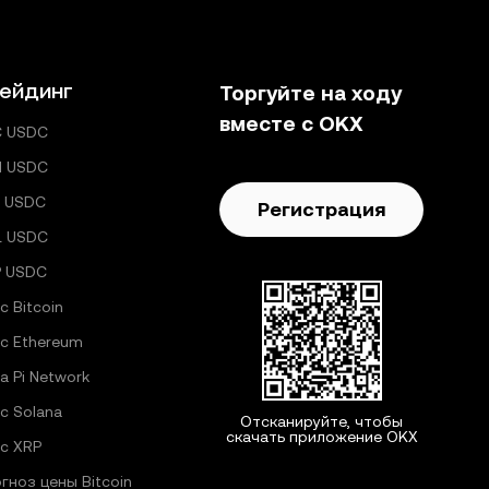
ейдинг
Торгуйте на ходу
вместе с OKX
C USDC
H USDC
 USDC
Регистрация
L USDC
P USDC
с Bitcoin
с Ethereum
а Pi Network
с Solana
Отсканируйте, чтобы
скачать приложение OKX
с XRP
гноз цены Bitcoin