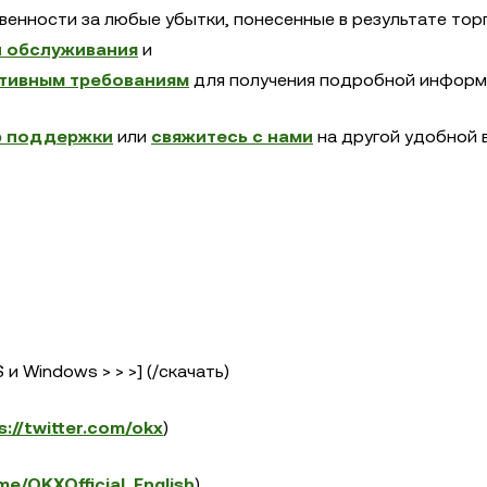
венности за любые убытки, понесенные в результате тор
 обслуживания
и
ативным требованиям
для получения подробной информ
р поддержки
или
свяжитесь с нами
на другой удобной 
и Windows > > >] (/скачать)
s://twitter.com/okx
)
.me/OKXOfficial_English
)