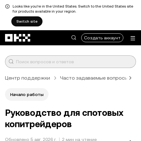
Looks like you're in the United States. Switch to the United States site
for products available in your region.
Switch site
Перейти к основному контенту
Создать аккаунт
Центр поддержки
Часто задаваемые вопросы
Т
Начало работы
Руководство для спотовых
копитрейдеров
Обновлено 5 авг. 2026 г.
2 мин на чтение