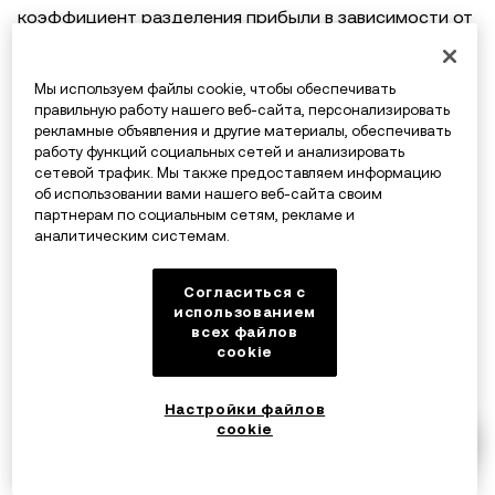
коэффициент разделения прибыли в зависимости от
уровня трейдера, максимальный размер доли
составляет 30%. Уровни разделения прибыли можно
Мы используем файлы cookie, чтобы обеспечивать
посмотреть на странице копитрейдинга.
правильную работу нашего веб-сайта, персонализировать
рекламные объявления и другие материалы, обеспечивать
работу функций социальных сетей и анализировать
сетевой трафик. Мы также предоставляем информацию
об использовании вами нашего веб-сайта своим
9. Я знаю о кампании по привлечению
партнерам по социальным сетям, рекламе и
аналитическим системам.
спотовых лид-трейдеров. Можно ли
начать копитрейдинг уже сейчас?
Согласиться с
использованием
Начать спотовый копитрейдинг можно будет только
всех файлов
cookie
после официального запуска. Сейчас можно
присоединиться к белому списку/списку ожидания,
Настройки файлов
чтобы получить эксклюзивные награды после
cookie
запуска.