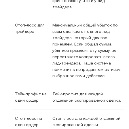
криптовалюту, что и у лид-
трейдера.
Стоп-лосс для
Максимальный общий убыток по
трейдера
всем сделкам от одного лид-
трейдера, который для вас
приемлем. Если общая сумма
убытков превысит эту сумму, вы
перестанете копировать этого
лид-трейдера. Наша система
применит к непроданным активам
выбранное вами действие.
Тейк-профит на
Тейк-профит для каждой
один ордер
отдельной скопированной сделки.
Стоп-лосс на
Стоп-лосс для каждой отдельной
один ордер
скопированной сделки.