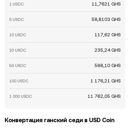
краткосрочно смещают USDC/GHS conversion rate.
11,7621 GHS
1 USDC
58,8103 GHS
5 USDC
117,62 GHS
10 USDC
235,24 GHS
20 USDC
588,10 GHS
50 USDC
1 176,21 GHS
100 USDC
11 762,05 GHS
1 000 USDC
Конвертация ганский седи в USD Coin