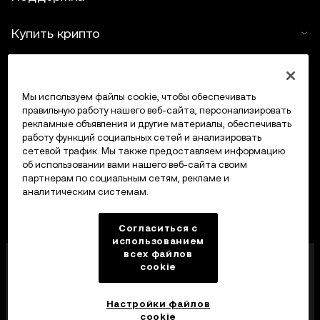
Купить крипто
Крипто-калькулятор
Мы используем файлы cookie, чтобы обеспечивать
Трейдинг
правильную работу нашего веб-сайта, персонализировать
рекламные объявления и другие материалы, обеспечивать
работу функций социальных сетей и анализировать
сетевой трафик. Мы также предоставляем информацию
об использовании вами нашего веб-сайта своим
партнерам по социальным сетям, рекламе и
аналитическим системам.
Согласиться с
использованием
всех файлов
Компания OKX Europe Limited, работающая под
cookie
торговой маркой OKX, получила лицензию
поставщика услуг в сфере криптоактивов от MFSA
в соответствии со статьей 28 Закона о рынках
Настройки файлов
криптоактивов (глава 647 Свода законов Мальты).
cookie