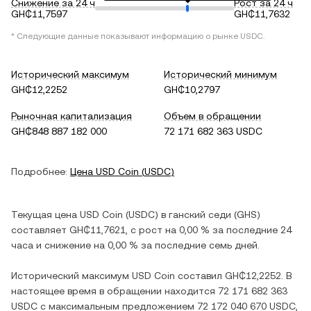
Снижение за 24 ч
Рост за 24 ч
GH₵11,7597
GH₵11,7632
* Следующие данные показывают информацию о рынке
USDC
.
Исторический максимум
Исторический минимум
GH₵12,2252
GH₵10,2797
Рыночная капитализация
Объем в обращении
GH₵848 887 182 000
72 171 682 363 USDC
Подробнее:
Цена
USD Coin
(
USDC
)
Текущая цена
USD Coin
(
USDC
) в
ганский седи
(
GHS
)
составляет
GH₵11,7621
, c
рост
на
0,00 %
за последние 24
часа и
снижение
на
0,00 %
за последние семь дней.
Исторический максимум
USD Coin
составил
GH₵12,2252
. В
настоящее время в обращении находится
72 171 682 363
USDC
с максимальным предложением
72 172 040 670 USDC
,