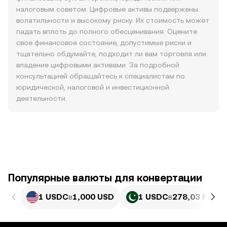
налоговым советом. Цифровые активы подвержены
волатильности и высокому риску. Их стоимость может
падать вплоть до полного обесценивания. Оцените
свое финансовое состояние, допустимые риски и
тщательно обдумайте, подходит ли вам торговля или
владение цифровыми активами. За подробной
консультацией обращайтесь к специалистам по
юридической, налоговой и инвестиционной
деятельности.
Популярные валюты для конвертации
1 USDC
в
1,000 USD
1 USDC
в
278,03 PKR