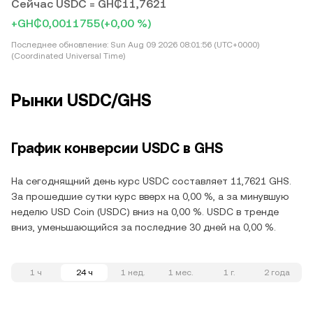
Сейчас USDC = GH₵11,7621
+GH₵0,0011755
(+0,00 %)
Последнее обновление:
Sun Aug 09 2026 08:01:56 (UTC+0000)
(Coordinated Universal Time)
Рынки USDC/GHS
График конверсии USDC в GHS
На сегоднящний день курс USDC составляет 11,7621 GHS.
За прошедшие сутки курс вверх на 0,00 %, а за минувшую
неделю USD Coin (USDC) вниз на 0,00 %. USDC в тренде
вниз, уменьшающийся за последние 30 дней на 0,00 %.
1 ч
24 ч
1 нед.
1 мес.
1 г.
2 года