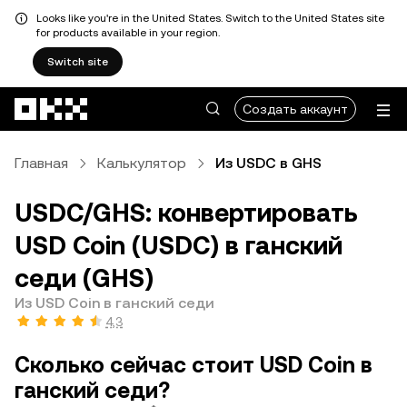
Looks like you're in the United States. Switch to the United States site
for products available in your region.
Switch site
Перейти к основному контенту
Создать аккаунт
Главная
Калькулятор
Из USDC в GHS
USDC/GHS: конвертировать
USD Coin (USDC) в ганский
седи (GHS)
Из USD Coin в ганский седи
4,3
Сколько сейчас стоит USD Coin в
ганский седи?