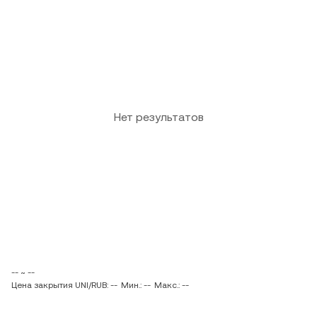
Нет результатов
-- ~ --
Цена закрытия UNI/RUB: --
Мин.: --
Макс.: --