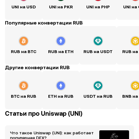
UNI на USD
UNI на PKR
UNI на PHP
UNI на
Популярные конвертации RUB
RUB на BTC
RUB на ETH
RUB на USDT
RUB на
Другие конвертации RUB
BTC на RUB
ETH на RUB
USDT на RUB
BNB на
Статьи про Uniswap (UNI)
Что такое Uniswap (UNI): как работает
популярная DEX?