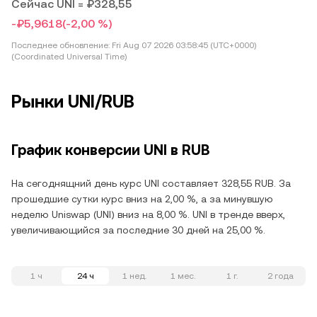
Сейчас UNI = ₽328,55
-₽5,9618
(-2,00 %)
Последнее обновление:
Fri Aug 07 2026 03:58:45 (UTC+0000)
(Coordinated Universal Time)
Рынки UNI/RUB
График конверсии UNI в RUB
На сегоднящний день курс UNI составляет 328,55 RUB. За
прошедшие сутки курс вниз на 2,00 %, а за минувшую
неделю Uniswap (UNI) вниз на 8,00 %. UNI в тренде вверх,
увеличивающийся за последние 30 дней на 25,00 %.
1 ч
24 ч
1 нед.
1 мес.
1 г.
2 года