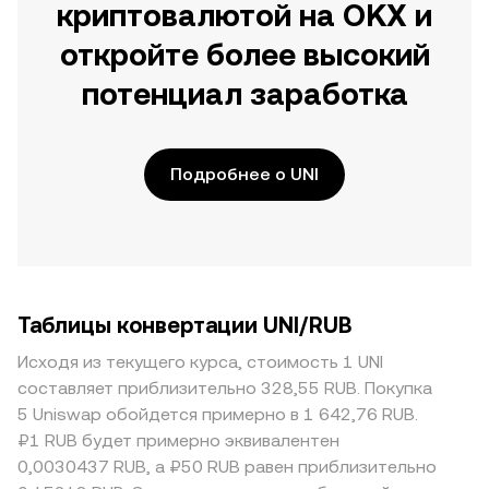
криптовалютой на OKX и
откройте более высокий
потенциал заработка
Подробнее о UNI
Таблицы конвертации UNI/RUB
Исходя из текущего курса, стоимость 1 UNI
составляет приблизительно 328,55 RUB. Покупка
5 Uniswap обойдется примерно в 1 642,76 RUB.
₽1 RUB будет примерно эквивалентен
0,0030437 RUB, а ₽50 RUB равен приблизительно