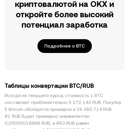
криптовалютой на OKX и
откройте более высокий
потенциал заработка
Подробнее о BTC
Таблицы конвертации BTC/RUB
Исходя из текущего курса, стоимость 1 BTC
составляет приблизительно 5 272 143 RUB. Покупка
5 Bitcoin обойдется примерно в 26 360 714 RUB.
₽1 RUB будет примерно эквивалентен
0,00000018968 RUB, а ₽50 RUB равен