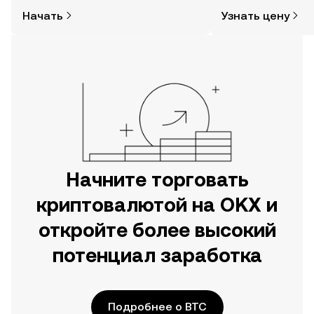
покупать криптовалюту, совсем не
времени, данные о
Начать
Узнать цену
так сложно. Начните исследовать
сообществе, новос
мир криптовалют в мобильном
другое.
приложении OKX или прямо здесь,
на сайте.
Начните торговать
криптовалютой на OKX и
откройте более высокий
потенциал заработка
Подробнее о BTC