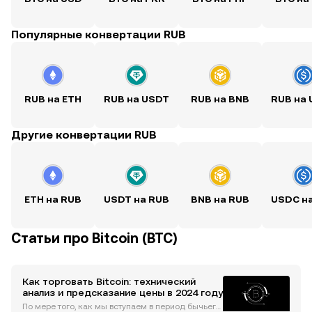
Популярные конвертации RUB
RUB на ETH
RUB на USDT
RUB на BNB
RUB на
Другие конвертации RUB
ETH на RUB
USDT на RUB
BNB на RUB
USDC н
Статьи про Bitcoin (BTC)
Как торговать Bitcoin: технический
анализ и предсказание цены в 2024 году
По мере того, как мы вступаем в период бычьего