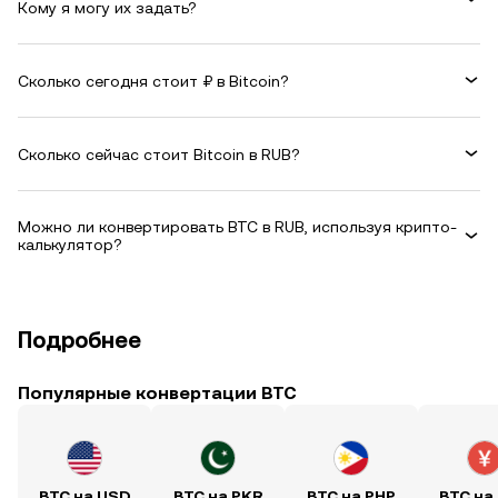
Кому я могу их задать?
Сколько сегодня стоит ₽ в Bitcoin?
Сколько сейчас стоит Bitcoin в RUB?
Можно ли конвертировать BTC в RUB, используя крипто-
калькулятор?
Подробнее
Популярные конвертации BTC
BTC на USD
BTC на PKR
BTC на PHP
BTC на