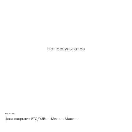
Нет результатов
-- ~ --
Цена закрытия BTC/RUB: --
Мин.: --
Макс.: --