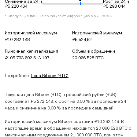
Снижение за 24 ч
Рост за 24 ч
₽5 228 464
₽5 298 044
* Следующие данные показывают информацию о рынке
BTC
.
Исторический максимум
Исторический минимум
₽10 282 148
₽5 524,82
Рыночная капитализация
Объем в обращении
₽105 793 602 613 197
20 066 528 BTC
Подробнее:
Цена
Bitcoin
(
BTC
)
Текущая цена
Bitcoin
(
BTC
) в
российский рубль
(
RUB
)
составляет
₽5 272 143
, c
рост
на
0,00 %
за последние 24
часа и
снижение
на
0,00 %
за последние семь дней.
Исторический максимум
Bitcoin
составил
₽10 282 148
. В
настоящее время в обращении находится
20 066 528 BTC
с
максимальным предложением
21 000 000 BTC
, при этом