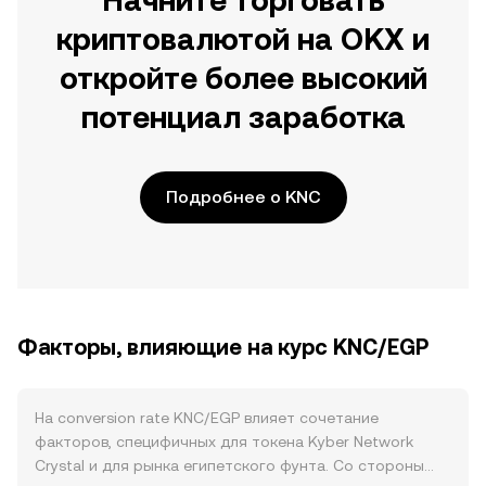
Начните торговать
криптовалютой на OKX и
откройте более высокий
потенциал заработка
Подробнее о KNC
Факторы, влияющие на курс KNC/EGP
На conversion rate KNC/EGP влияет сочетание
факторов, специфичных для токена Kyber Network
Crystal и для рынка египетского фунта. Со стороны