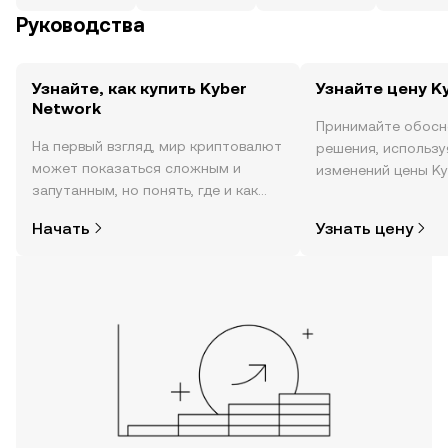
Руководства
Узнайте, как купить Kyber
Узнайте цену K
Network
Принимайте обосн
На первый взгляд, мир криптовалют
решения, использ
может показаться сложным и
изменений цены Ky
запутанным, но понять, где и как
реальном времени,
покупать криптовалюту, совсем не
настроениях в соо
Начать
Узнать цену
так сложно. Начните исследовать
новости и многое 
мир криптовалют в мобильном
приложении OKX или прямо здесь,
на сайте.