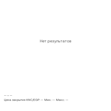
Нет результатов
-- ~ --
Цена закрытия KNC/EGP: --
Мин.: --
Макс.: --