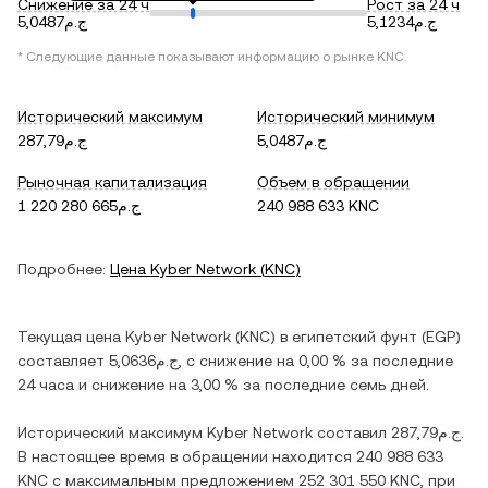
Снижение за 24 ч
Рост за 24 ч
ج.م5,1234
ج.م5,0487
* Следующие данные показывают информацию о рынке
KNC
.
Исторический максимум
Исторический минимум
ج.م5,0487
ج.م287,79
Рыночная капитализация
Объем в обращении
ج.م1 220 280 665
240 988 633 KNC
Подробнее:
Цена
Kyber Network
(
KNC
)
Текущая цена
Kyber Network
(
KNC
) в
египетский фунт
(
EGP
)
составляет
ج.م5,0636
, c
снижение
на
0,00 %
за последние
24 часа и
снижение
на
3,00 %
за последние семь дней.
Исторический максимум
Kyber Network
составил
ج.م287,79
.
В настоящее время в обращении находится
240 988 633
KNC
с максимальным предложением
252 301 550 KNC
, при