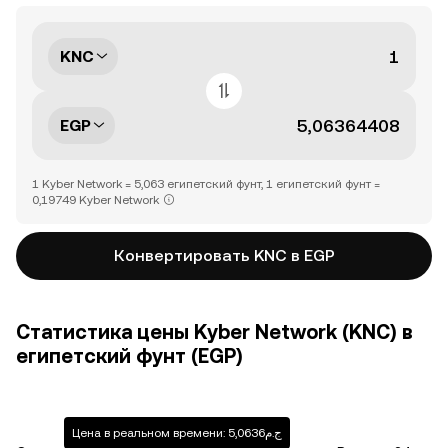
KNC
EGP
1 Kyber Network = 5,063 египетский фунт, 1 египетский фунт =
0,19749 Kyber Network
Конвертировать KNC в EGP
Статистика цены Kyber Network (KNC) в
египетский фунт (EGP)
Цена в реальном времени: ج.م5,0636