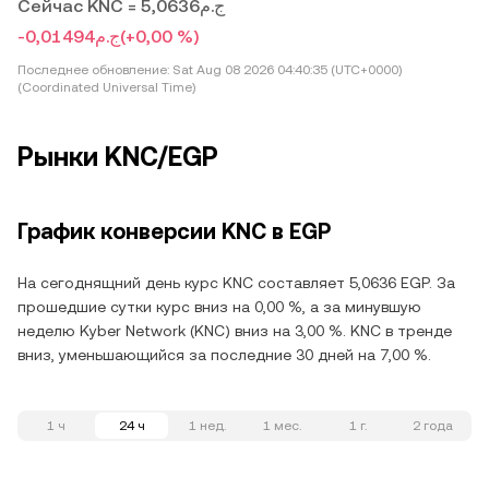
Сейчас KNC = ج.م5,0636
-ج.م0,01494
(+0,00 %)
Последнее обновление:
Sat Aug 08 2026 04:40:35 (UTC+0000)
(Coordinated Universal Time)
Рынки KNC/EGP
График конверсии KNC в EGP
На сегоднящний день курс KNC составляет 5,0636 EGP. За
прошедшие сутки курс вниз на 0,00 %, а за минувшую
неделю Kyber Network (KNC) вниз на 3,00 %. KNC в тренде
вниз, уменьшающийся за последние 30 дней на 7,00 %.
1 ч
24 ч
1 нед.
1 мес.
1 г.
2 года